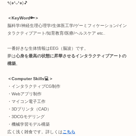
グに行き着く。健康を目指し続ける過程で何かよくわからん
ちに快復し、好奇心だけが残ってしまった存在。人間を究め
のがすき。
＜経歴🧩＞
超お堅い中高一貫(岡山白陵)→メンタルブレイク→中退→病
で薬漬け→栄養学独学→1年で40kg痩せる→IT系専門学校→
金勿体なくて中退→GIFTED教育→プログラミング独学&リ
＆日本旅→放送大学→国際ヨガ資格→LINE株式会社(SES)→
京都ビジコン副賞→Webサービス起業→日本科学未来館(テ
カルスタッフ)→Python独学支援コミニュティ運営→大学で
究員＆企業でクリエイティブテクノロジスト→今に至る
٩(๑❛ᴗ❛๑)🎵
＜KeyWord🔑＞
脳科学/神経生理心理学/生体医工学/ゲーミフィケーション/