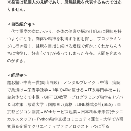
＜何してる人💡＞
“生体情報特化型” R&D(研究開発)
インタラクティブエンジニア
株式会社
ワントゥーテン
クリエイター
早稲田大学 理工学術院総合研究所
嘱託研究員
総合研究機構 ヒューマンパフォーマンス研究所
招聘研究員
※発言は私個人の見解であり、所属組織を代表するものでは
りません。
＜自己紹介🛸＞
十代で重度の病にかかり、身体の健康や脳の仕組みに興味を
つようになる。肉体や精神を制御する術を探し、プログラミ