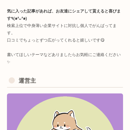
TOKYO STARTUP GATEWAY 2020
Semi Finallist
＜資格🐥＞（おまけ）
・英検2級（全盛期中三）
・日本語検定3級(謎に)
・RYT200(全米ヨガアライアンス協会)
・基本情報技術者(午後問C/1ヶ月半)
・Python3認定基礎(🧸目当て)
・Linux Essentials(永久化記念)
・第二種電気工事士(電気風呂自作)
運営主
・乙種第4類危険物取扱者(ノリで)
・アロマテラピー検定1級(サウナhack)
・Google Cloud Generative AI Leader
＜好きなたべもの🍖＞
おにく