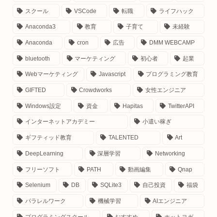
スクール
VSCode
転職
ライフハック
Anaconda3
教育
子育て
未経験
Anaconda
cron
広告
DMM WEBCAMP
お仕事のご依頼はこちら
bluetooth
マーケティング
初心者
起業
Instagram：
＠malmal0v0
Webマーケティング
Javascript
プログラミング教育
Facebook：
here
GIFTED
Crowdworks
女性エンジニア
LINE：
here
Windows設定
資金
Hapitas
TwitterAPI
E-mail
：contact＠manumaruscript.com
インターネットアカデミー
小遣い稼ぎ
（あっとまーく半角）
ギフティッド教育
TALENTED
Art
DeepLearning
深層学習
Networking
フリーソフト
PATH
動画編集
Qnap
Selenium
DB
SQLite3
自己投資
福袋
パラレルワーク
機械学習
AIエンジニア
プログラミングスクール
おすすめ
ホットヨガ