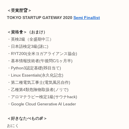
タラクティブアート/知育教育/医療/ヘルスケア etc..
一番好きな生体情報はEEG（脳波）です。
夢は
心身を最高の状態に昇華させるインタラクティブアート
構築
。
＜Computer Skills💻＞
・インタラクティブCG制作
・Webアプリ制作
・マイコン電子工作
・3Dプリンタ（CAD）
・3DCGモデリング
・機械学習モデル構築
広く浅く雑食です。詳しくは
こちら
＜受賞歴🏆＞