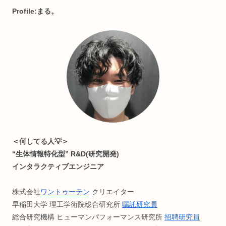
・ライフハック
などのお役立ち情報をお届けする、複合系オウンドメディア
(月間1万PV)
読みやすさ重視でうっとうしい広告付けてません。が、お金
困ったら許して(๑ ❛ ֊ ❛„)
記事内容に不備等ありましたらご連絡ください🙏
Profile:まる。