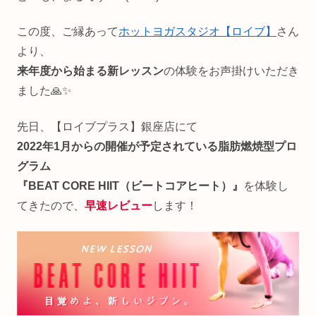
この度、ご縁あって
ホットヨガスタジオ【ロイブ】
さん
より、
来年度から始まる新レッスン
の体験をお声掛けいただき
ました🙏✨
先日、【ロイブプラス】銀座店にて
2022年1月からの開催が予定されている脂肪燃焼型プロ
グラム
『BEAT CORE HIIT（ビートコアヒート）』
を体験し
てきたので、
早速レビュー
します！