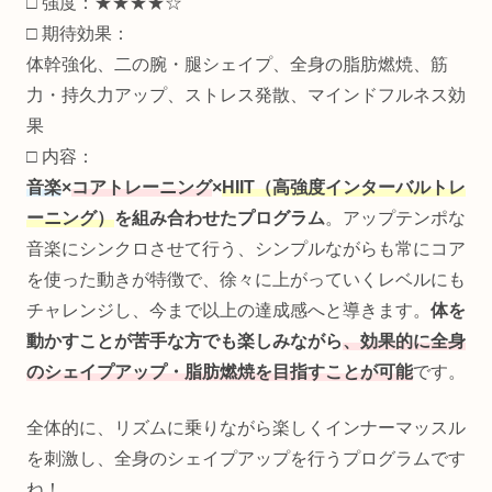
□ 強度：★★★★☆
□ 期待効果：
体幹強化、二の腕・腿シェイプ、全身の脂肪燃焼、筋
力・持久力アップ、ストレス発散、マインドフルネス効
果
□ 内容：
音楽
×
コアトレーニング
×
HIIT（高強度インターバルトレ
ーニング）
を組み合わせたプログラム
。アップテンポな
音楽にシンクロさせて行う、シンプルながらも常にコア
を使った動きが特徴で、徐々に上がっていくレベルにも
チャレンジし、今まで以上の達成感へと導きます。
体を
動かすことが苦手な方でも楽しみながら
、効果的に全身
のシェイプアップ・脂肪燃焼を目指すことが可能
です。
全体的に、リズムに乗りながら楽しくインナーマッスル
を刺激し、全身のシェイプアップを行うプログラムです
ね！