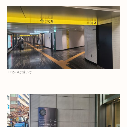
C8かB4が近いぞ