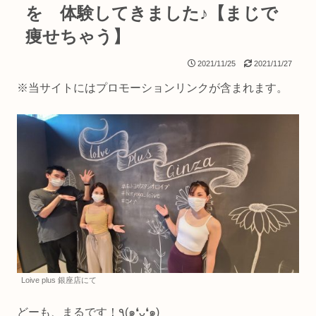
を 体験してきました♪【まじで
痩せちゃう】
2021/11/25
2021/11/27
※当サイトにはプロモーションリンクが含まれます。
Loive plus 銀座店にて
どーも、まるです！٩(๑❛ᴗ❛๑)