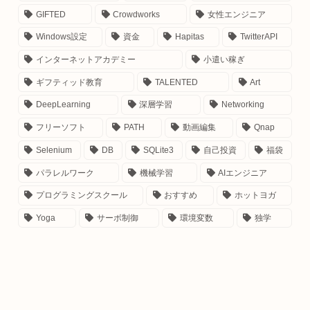
GIFTED
Crowdworks
女性エンジニア
Windows設定
資金
Hapitas
TwitterAPI
インターネットアカデミー
小遣い稼ぎ
ギフティッド教育
TALENTED
Art
DeepLearning
深層学習
Networking
フリーソフト
PATH
動画編集
Qnap
Selenium
DB
SQLite3
自己投資
福袋
パラレルワーク
機械学習
AIエンジニア
プログラミングスクール
おすすめ
ホットヨガ
Yoga
サーボ制御
環境変数
独学