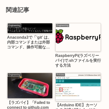
関連記事
Engineering
Engineering
Anaconda3で「’git’ は、
内部コマンドまたは外部
コマンド、操作可能なプ
ログラムまたはバッチフ
RaspberryPi(ラズベリー
ァイルとして認識されて
パイ)で.shファイルを実行
いません。」と出るとき
する方法
の対処法
Engineering
Arduino
【ラズパイ】「Failed to
【Arduino IDE】カーソ
connect to github.com