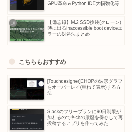
GPU革命＆Python IDE大幅強化等
【備忘録】M.2 SSD換装(クローン)
時に出るinaccessible boot deviceエ
ラーの対処法まとめ
こちらもおすすめ
[Touchdesigner]CHOPの波形グラフ
をオーバーレイ(重ねて表示)する方
法
Slackのフリープランに90日制限が
加わるので各chの履歴を保存して再
投稿するアプリを作ってみた