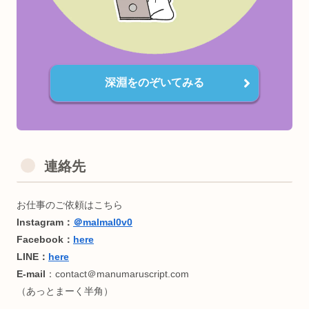
広く浅く雑食です。詳しくは
こちら
＜受賞歴🏆＞
TOKYO STARTUP GATEWAY 2020
Semi Finallist
深淵をのぞいてみる
＜資格🐥＞（おまけ）
・英検2級（全盛期中三）
・日本語検定3級(謎に)
・RYT200(全米ヨガアライアンス協会)
連絡先
・基本情報技術者(午後問C/1ヶ月半)
・Python3認定基礎(🧸目当て)
・Linux Essentials(永久化記念)
・第二種電気工事士(電気風呂自作)
・乙種第4類危険物取扱者(ノリで)
・アロマテラピー検定1級(サウナhack)
・Google Cloud Generative AI Leader