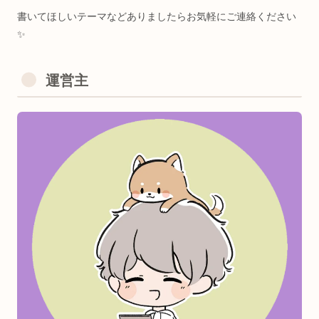
＜KeyWord🔑＞
脳科学/神経生理心理学/生体医工学/ゲーミフィケーション/
タラクティブアート/知育教育/医療/ヘルスケア etc..
運営主
一番好きな生体情報はEEG（脳波）です。
夢は
心身を最高の状態に昇華させるインタラクティブアート
構築
。
＜Computer Skills💻＞
・インタラクティブCG制作
・Webアプリ制作
・マイコン電子工作
・3Dプリンタ（CAD）
・3DCGモデリング
・機械学習モデル構築