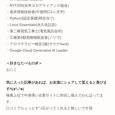
＜自己紹介🛸＞
十代で重度の病にかかり、身体の健康や脳の仕組みに興味を
つようになる。肉体や精神を制御する術を探し、プログラミ
グに行き着く。健康を目指し続ける過程で何かよくわからん
ちに快復し、好奇心だけが残ってしまった存在。人間を究め
のがすき。
＜経歴🧩＞
超お堅い中高一貫(岡山白陵)→メンタルブレイク→中退→病
で薬漬け→栄養学独学→1年で40kg痩せる→IT系専門学校→
金勿体なくて中退→GIFTED教育→プログラミング独学&リ
＆日本旅→放送大学→国際ヨガ資格→LINE株式会社(SES)→
京都ビジコン副賞→Webサービス起業→日本科学未来館(テ
カルスタッフ)→Python独学支援コミニュティ運営→大学で
究員＆企業でクリエイティブテクノロジスト→今に至る
٩(๑❛ᴗ❛๑)🎵