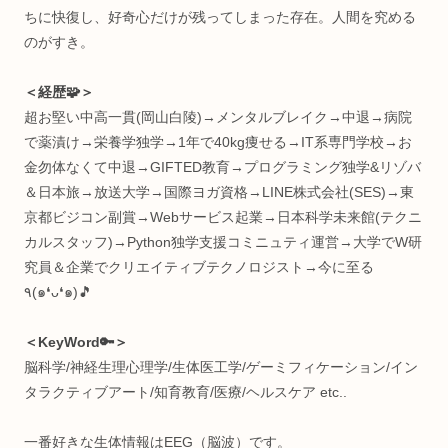
・プログラミング全般
・ヨガ/サウナ
・節約＆ポイ活
・ライフハック
などのお役立ち情報をお届けする、複合系オウンドメディア
(月間1万PV)
読みやすさ重視でうっとうしい広告付けてません。が、お金
困ったら許して(๑ ❛ ֊ ❛„)
記事内容に不備等ありましたらご連絡ください🙏
Profile:まる。