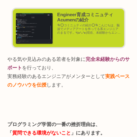
Engineer育成コミニュティ
Acumenの紹介
🌀⭕コミニュティの紹介⭕🌀こんにちは、脳
波でメディアアートを作ってる系エンジニア
のまるです。٩(๑❛ᴗ❛๑)現在、未経験からエンジ
ニアになりたい人同士で繋がり支え合うコミ
ニュティ「 Acumen 」を運営しています。基
本は独学支援というスタ...
やる気や見込みのある若者を対象に
完全未経験からのサ
ポート
を行っており、
実務経験のあるエンジニアがメンターとして
実践ベース
のノウハウを伝授
します。
プログラミング学習の一番の挫折理由は、
「
質問できる環境がないこと
」にあります。