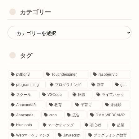
＜好きなたべもの🍖＞
カテゴリー
おにく
気に入った記事があれば、お友達にシェアして貰えると喜び
す٩(๑❛ᴗ❛๑)
検索上位で中身薄い企業サイトに対抗し個人でがんばってま
タグ
す。
口コミでちょっとずつ広がってくれると嬉しいです😋
python3
Touchdesigner
raspberry pi
書いてほしいテーマなどありましたらお気軽にご連絡くださ
programming
プログラミング
副業
git
✨
スクール
VSCode
転職
ライフハック
Anaconda3
教育
子育て
未経験
Anaconda
cron
広告
DMM WEBCAMP
bluetooth
マーケティング
初心者
起業
Webマーケティング
Javascript
プログラミング教育