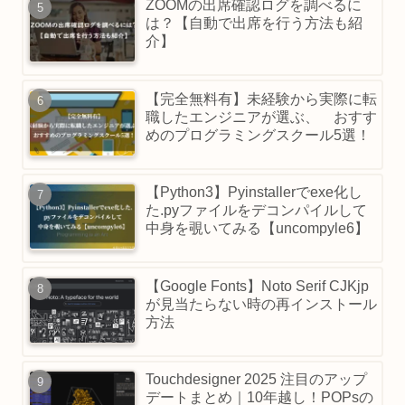
ZOOMの出席確認ログを調べるに
は？【自動で出席を行う方法も紹
介】
【完全無料有】未経験から実際に転
職したエンジニアが選ぶ、 おすす
めのプログラミングスクール5選！
【Python3】Pyinstallerでexe化し
た.pyファイルをデコンパイルして
中身を覗いてみる【uncompyle6】
【Google Fonts】Noto Serif CJKjp
が見当たらない時の再インストール
方法
Touchdesigner 2025 注目のアップ
デートまとめ｜10年越し！POPsの