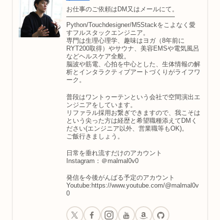
お仕事のご依頼はDM又はメールにて。
━━━━━━━━━━━━━━━━━
Python/Touchdesigner/M5Stackをこよなく愛
すフルスタックエンジニア。
専門は生理心理学、趣味はヨガ（8年前に
RYT200取得）やサウナ、美容EMSや電気風呂
などヘルスケア全般。
脳波や筋電、心拍を中心とした、生体情報の解
析とインタラクティブアートづくりがライフワ
ーク。
普段はワントゥーテンという会社で空間演出エ
ンジニアをしています。
リファラル採用お繋ぎできますので、我こそは
という尖った方は経歴と希望職種添えてDMく
ださい(エンジニア以外、営業職等もOK)。
ご飯行きましょう。
日常を垂れ流すだけのアカウント
Instagram：＠malmal0v0
発信を今後がんばる予定のアカウント
Youtube:https://www.youtube.com/@malmal0v
0