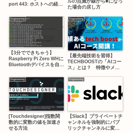
ルの点滅が線から■になっ
port 443: ホストへの経路
た場合の戻し方
がありません」と出る場
合の対処法
Engineering
Engineering
【3分でできちゃう】
【最先端技術を習得】
Raspberry Pi Zero WHに
TECHBOOSTの「AIコー
Bluetoothデバイスを自動
ス」とは？ 特徴やメリ
で接続する方法！
ットを解説！【データサ
イエンティストになろ
Engineering
Engineering
う】
[Touchdesigner]指数関
【Slack】プライベートチ
数的に変数の値を加速さ
ャンネルを強制的にパブ
せる方法
リックチャンネルに変更