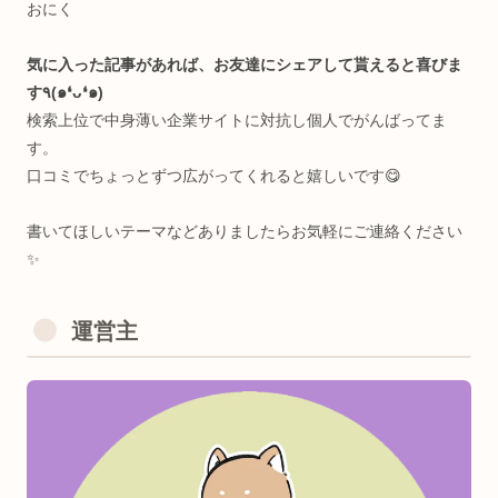
＜受賞歴🏆＞
TOKYO STARTUP GATEWAY 2020
Semi Finallist
＜資格🐥＞（おまけ）
・英検2級（全盛期中三）
・日本語検定3級(謎に)
・RYT200(全米ヨガアライアンス協会)
・基本情報技術者(午後問C/1ヶ月半)
・Python3認定基礎(🧸目当て)
・Linux Essentials(永久化記念)
・第二種電気工事士(電気風呂自作)
運営主
・乙種第4類危険物取扱者(ノリで)
・アロマテラピー検定1級(サウナhack)
・Google Cloud Generative AI Leader
＜好きなたべもの🍖＞