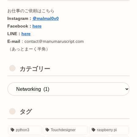
カテゴリー
タグ
python3
Touchdesigner
raspberry pi