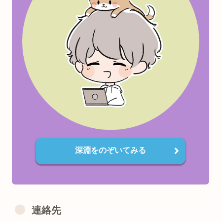
おにく
気に入った記事があれば、お友達にシェアして貰えると喜び
す٩(๑❛ᴗ❛๑)
検索上位で中身薄い企業サイトに対抗し個人でがんばってま
す。
口コミでちょっとずつ広がってくれると嬉しいです😋
書いてほしいテーマなどありましたらお気軽にご連絡くださ
✨
深淵をのぞいてみる
連絡先