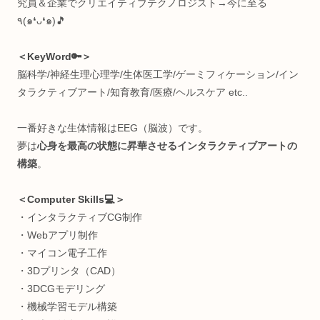
つようになる。肉体や精神を制御する術を探し、プログラミ
グに行き着く。健康を目指し続ける過程で何かよくわからん
ちに快復し、好奇心だけが残ってしまった存在。人間を究め
のがすき。
＜経歴🧩＞
超お堅い中高一貫(岡山白陵)→メンタルブレイク→中退→病
で薬漬け→栄養学独学→1年で40kg痩せる→IT系専門学校→
金勿体なくて中退→GIFTED教育→プログラミング独学&リ
＆日本旅→放送大学→国際ヨガ資格→LINE株式会社(SES)→
京都ビジコン副賞→Webサービス起業→日本科学未来館(テ
カルスタッフ)→Python独学支援コミニュティ運営→大学で
究員＆企業でクリエイティブテクノロジスト→今に至る
٩(๑❛ᴗ❛๑)🎵
＜KeyWord🔑＞