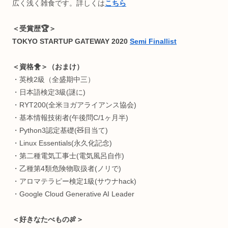
脳科学/神経生理心理学/生体医工学/ゲーミフィケーション/
タラクティブアート/知育教育/医療/ヘルスケア etc..
一番好きな生体情報はEEG（脳波）です。
夢は
心身を最高の状態に昇華させるインタラクティブアート
構築
。
＜Computer Skills💻＞
・インタラクティブCG制作
・Webアプリ制作
・マイコン電子工作
・3Dプリンタ（CAD）
・3DCGモデリング
・機械学習モデル構築
広く浅く雑食です。詳しくは
こちら