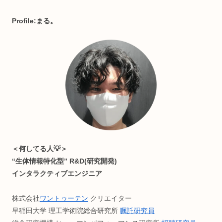
・節約＆ポイ活
・ライフハック
などのお役立ち情報をお届けする、複合系オウンドメディア
(月間1万PV)
読みやすさ重視でうっとうしい広告付けてません。が、お金
困ったら許して(๑ ❛ ֊ ❛„)
記事内容に不備等ありましたらご連絡ください🙏
Profile:まる。