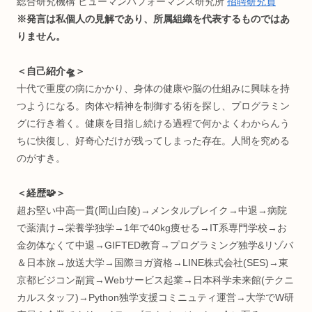
＜何してる人💡＞
“生体情報特化型” R&D(研究開発)
インタラクティブエンジニア
株式会社
ワントゥーテン
クリエイター
早稲田大学 理工学術院総合研究所
嘱託研究員
総合研究機構 ヒューマンパフォーマンス研究所
招聘研究員
※発言は私個人の見解であり、所属組織を代表するものでは
りません。
＜自己紹介🛸＞
十代で重度の病にかかり、身体の健康や脳の仕組みに興味を