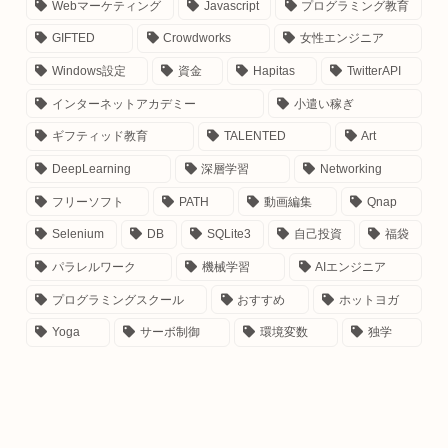
お仕事のご依頼はこちら
Webマーケティング
Javascript
プログラミング教育
Instagram：
＠malmal0v0
GIFTED
Crowdworks
女性エンジニア
Facebook：
here
Windows設定
資金
Hapitas
TwitterAPI
LINE：
here
インターネットアカデミー
小遣い稼ぎ
E-mail
：contact＠manumaruscript.com
ギフティッド教育
TALENTED
Art
（あっとまーく半角）
DeepLearning
深層学習
Networking
フリーソフト
PATH
動画編集
Qnap
Selenium
DB
SQLite3
自己投資
福袋
パラレルワーク
機械学習
AIエンジニア
プログラミングスクール
おすすめ
ホットヨガ
Yoga
サーボ制御
環境変数
独学