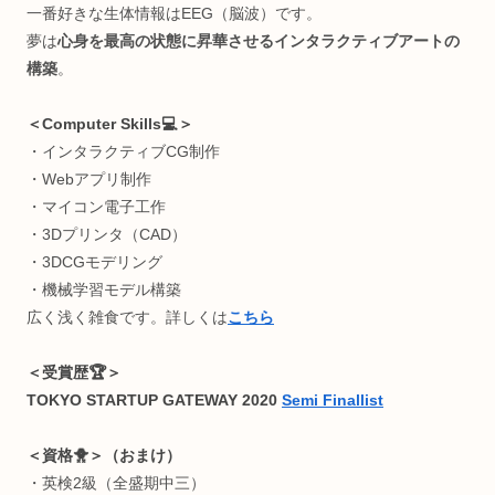
＜経歴🧩＞
超お堅い中高一貫(岡山白陵)→メンタルブレイク→中退→病
で薬漬け→栄養学独学→1年で40kg痩せる→IT系専門学校→
金勿体なくて中退→GIFTED教育→プログラミング独学&リ
＆日本旅→放送大学→国際ヨガ資格→LINE株式会社(SES)→
京都ビジコン副賞→Webサービス起業→日本科学未来館(テ
カルスタッフ)→Python独学支援コミニュティ運営→大学で
究員＆企業でクリエイティブテクノロジスト→今に至る
٩(๑❛ᴗ❛๑)🎵
＜KeyWord🔑＞
脳科学/神経生理心理学/生体医工学/ゲーミフィケーション/
タラクティブアート/知育教育/医療/ヘルスケア etc..
一番好きな生体情報はEEG（脳波）です。
夢は
心身を最高の状態に昇華させるインタラクティブアート