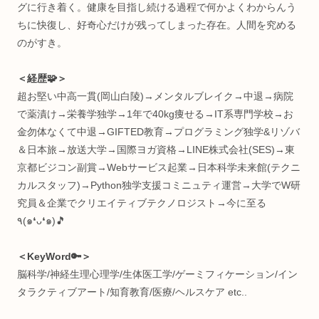
“生体情報特化型” R&D(研究開発)
インタラクティブエンジニア
株式会社
ワントゥーテン
クリエイター
早稲田大学 理工学術院総合研究所
嘱託研究員
総合研究機構 ヒューマンパフォーマンス研究所
招聘研究員
※発言は私個人の見解であり、所属組織を代表するものでは
りません。
＜自己紹介🛸＞
十代で重度の病にかかり、身体の健康や脳の仕組みに興味を
つようになる。肉体や精神を制御する術を探し、プログラミ
グに行き着く。健康を目指し続ける過程で何かよくわからん
ちに快復し、好奇心だけが残ってしまった存在。人間を究め
のがすき。