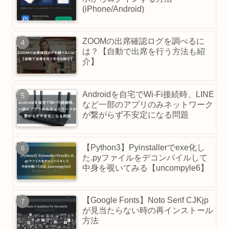
(iPhone/Android)
ZOOMの出席確認ログを調べるに
は？【自動で出席を行う方法も紹
介】
Androidを自宅でWi-Fi接続時、LINE
など一部のアプリのみネットワーク
が繋がらず不安定になる問題
【Python3】Pyinstallerでexe化し
た.pyファイルをデコンパイルして
中身を覗いてみる【uncompyle6】
【Google Fonts】Noto Serif CJKjp
が見当たらない時の再インストール
方法