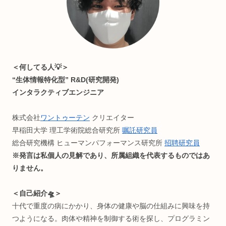
読みやすさ重視でうっとうしい広告付けてません。が、お金
困ったら許して(๑ ❛ ֊ ❛„)
記事内容に不備等ありましたらご連絡ください🙏
Profile:まる。
＜何してる人💡＞