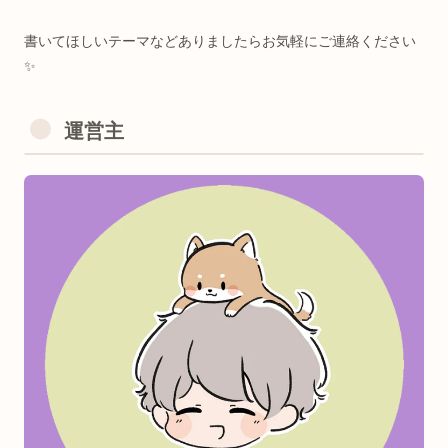
・日本語検定3級(謎に)
・RYT200(全米ヨガアライアンス協会)
・基本情報技術者(午後問C/1ヶ月半)
・Python3認定基礎(🧸目当て)
・Linux Essentials(永久化記念)
運営主
・第二種電気工事士(電気風呂自作)
・乙種第4類危険物取扱者(ノリで)
・アロマテラピー検定1級(サウナhack)
・Google Cloud Generative AI Leader
＜好きなたべもの🍖＞
おにく
気に入った記事があれば、お友達にシェアして貰えると喜び
す٩(๑❛ᴗ❛๑)
検索上位で中身薄い企業サイトに対抗し個人でがんばってま