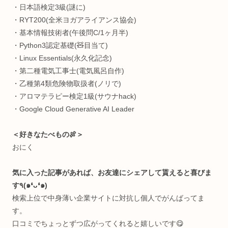
構築
。
＜Computer Skills💻＞
・インタラクティブCG制作
・Webアプリ制作
・マイコン電子工作
・3Dプリンタ（CAD）
・3DCGモデリング
・機械学習モデル構築
広く浅く雑食です。詳しくは
こちら
＜受賞歴🏆＞
TOKYO STARTUP GATEWAY 2020
Semi Finallist
＜資格🐥＞（おまけ）
・英検2級（全盛期中三）