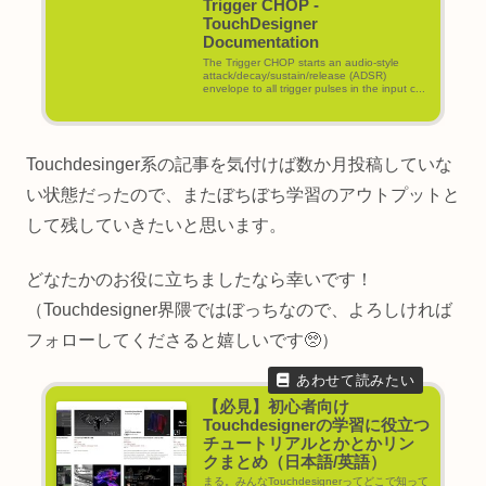
Trigger CHOP -
TouchDesigner
Documentation
The Trigger CHOP starts an audio-style
attack/decay/sustain/release (ADSR)
envelope to all trigger pulses in the input c...
Touchdesinger系の記事を気付けば数か月投稿していな
い状態だったので、またぼちぼち学習のアウトプットと
して残していきたいと思います。
どなたかのお役に立ちましたなら幸いです！
（Touchdesigner界隈ではぼっちなので、よろしければ
フォローしてくださると嬉しいです🥺）
【必見】初心者向け
Touchdesignerの学習に役立つ
チュートリアルとかとかリン
クまとめ（日本語/英語）
まる。みんなTouchdesignerってどこで知って