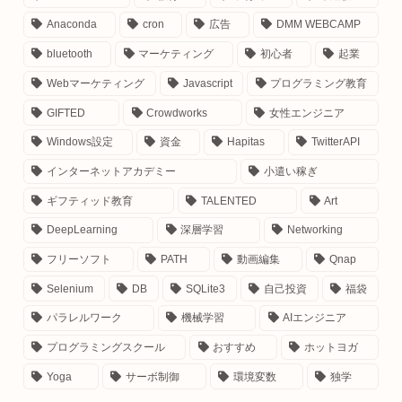
す٩(๑❛ᴗ❛๑)
Anaconda
cron
広告
DMM WEBCAMP
検索上位で中身薄い企業サイトに対抗し個人でがんばってま
す。
bluetooth
マーケティング
初心者
起業
口コミでちょっとずつ広がってくれると嬉しいです😋
Webマーケティング
Javascript
プログラミング教育
GIFTED
Crowdworks
女性エンジニア
書いてほしいテーマなどありましたらお気軽にご連絡くださ
Windows設定
資金
Hapitas
TwitterAPI
✨
インターネットアカデミー
小遣い稼ぎ
ギフティッド教育
TALENTED
Art
DeepLearning
深層学習
Networking
フリーソフト
PATH
動画編集
Qnap
Selenium
DB
SQLite3
自己投資
福袋
パラレルワーク
機械学習
AIエンジニア
プログラミングスクール
おすすめ
ホットヨガ
Yoga
サーボ制御
環境変数
独学