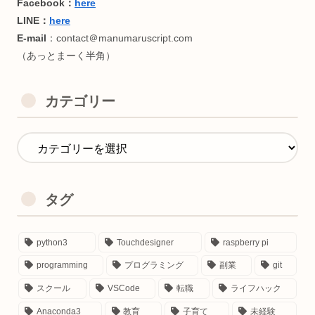
＜資格🐥＞（おまけ）
・英検2級（全盛期中三）
・日本語検定3級(謎に)
・RYT200(全米ヨガアライアンス協会)
・基本情報技術者(午後問C/1ヶ月半)
カテゴリー
・Python3認定基礎(🧸目当て)
・Linux Essentials(永久化記念)
・第二種電気工事士(電気風呂自作)
・乙種第4類危険物取扱者(ノリで)
・アロマテラピー検定1級(サウナhack)
タグ
・Google Cloud Generative AI Leader
＜好きなたべもの🍖＞
python3
Touchdesigner
raspberry pi
おにく
programming
プログラミング
副業
git
スクール
VSCode
転職
ライフハック
気に入った記事があれば、お友達にシェアして貰えると喜び
Anaconda3
教育
子育て
未経験