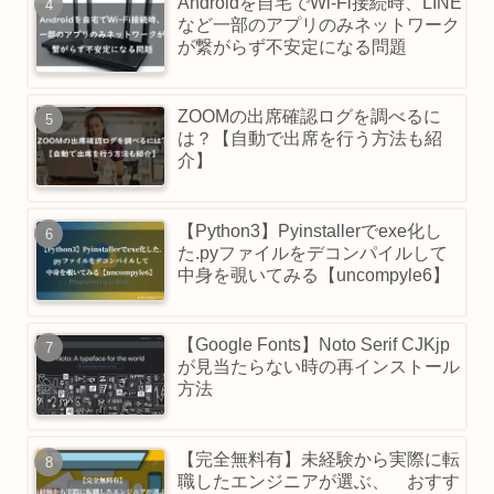
Androidを自宅でWi-Fi接続時、LINE
など一部のアプリのみネットワーク
が繋がらず不安定になる問題
ZOOMの出席確認ログを調べるに
は？【自動で出席を行う方法も紹
介】
【Python3】Pyinstallerでexe化し
た.pyファイルをデコンパイルして
中身を覗いてみる【uncompyle6】
【Google Fonts】Noto Serif CJKjp
が見当たらない時の再インストール
方法
【完全無料有】未経験から実際に転
職したエンジニアが選ぶ、 おすす