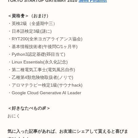
＜何してる人💡＞
“生体情報特化型” R&D(研究開発)
インタラクティブエンジニア
株式会社
ワントゥーテン
クリエイター
早稲田大学 理工学術院総合研究所
嘱託研究員
総合研究機構 ヒューマンパフォーマンス研究所
招聘研究員
※発言は私個人の見解であり、所属組織を代表するものでは
りません。
＜自己紹介🛸＞
十代で重度の病にかかり、身体の健康や脳の仕組みに興味を
つようになる。肉体や精神を制御する術を探し、プログラミ
グに行き着く。健康を目指し続ける過程で何かよくわからん
ちに快復し、好奇心だけが残ってしまった存在。人間を究め