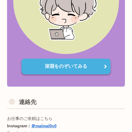
一番好きな生体情報はEEG（脳波）です。
夢は
心身を最高の状態に昇華させるインタラクティブアート
構築
。
＜Computer Skills💻＞
・インタラクティブCG制作
・Webアプリ制作
・マイコン電子工作
深淵をのぞいてみる
・3Dプリンタ（CAD）
・3DCGモデリング
・機械学習モデル構築
広く浅く雑食です。詳しくは
こちら
連絡先
＜受賞歴🏆＞
TOKYO STARTUP GATEWAY 2020
Semi Finallist