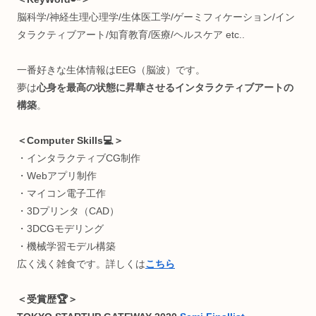
(月間1万PV)
読みやすさ重視でうっとうしい広告付けてません。が、お金
困ったら許して(๑ ❛ ֊ ❛„)
記事内容に不備等ありましたらご連絡ください🙏
Profile:まる。