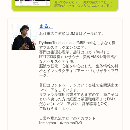
習ってるんだろう。。美大や芸大？？という
境遇の方もそうでない方もこんにちは。面白
そうだからと独学で初めて見たはいいもの
の、友達がふえずぼっちクリエイターをして
いる まる。です。 →最近は...
まる。
お仕事のご依頼はDM又はメールにて。
━━━━━━━━━━━━━━━━━
Python/Touchdesigner/M5Stackをこよなく愛
すフルスタックエンジニア。
専門は生理心理学、趣味はヨガ（8年前に
RYT200取得）やサウナ、美容EMSや電気風呂
などヘルスケア全般。
脳波や筋電、心拍を中心とした、生体情報の解
析とインタラクティブアートづくりがライフワ
ーク。
普段はワントゥーテンという会社で空間演出エ
ンジニアをしています。
リファラル採用お繋ぎできますので、我こそは
という尖った方は経歴と希望職種添えてDMく
ださい(エンジニア以外、営業職等もOK)。
ご飯行きましょう。
日常を垂れ流すだけのアカウント
Instagram：＠malmal0v0