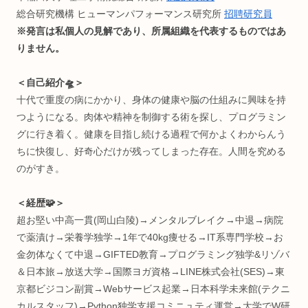
Profile:まる。
＜何してる人💡＞
“生体情報特化型” R&D(研究開発)
インタラクティブエンジニア
株式会社
ワントゥーテン
クリエイター
早稲田大学 理工学術院総合研究所
嘱託研究員