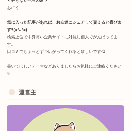
・マイコン電子工作
・3Dプリンタ（CAD）
・3DCGモデリング
・機械学習モデル構築
広く浅く雑食です。詳しくは
こちら
＜受賞歴🏆＞
TOKYO STARTUP GATEWAY 2020
Semi Finallist
＜資格🐥＞（おまけ）
・英検2級（全盛期中三）
運営主
・日本語検定3級(謎に)
・RYT200(全米ヨガアライアンス協会)
・基本情報技術者(午後問C/1ヶ月半)
・Python3認定基礎(🧸目当て)
・Linux Essentials(永久化記念)