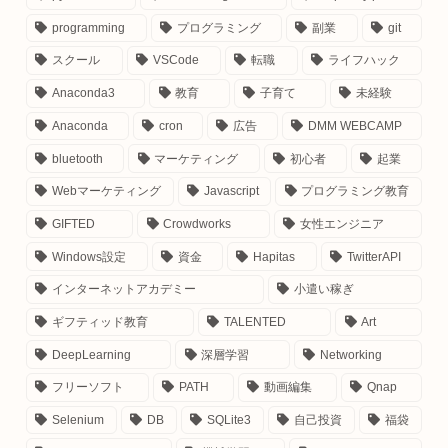
programming
プログラミング
副業
git
スクール
VSCode
転職
ライフハック
Anaconda3
教育
子育て
未経験
Anaconda
cron
広告
DMM WEBCAMP
bluetooth
マーケティング
初心者
起業
Webマーケティング
Javascript
プログラミング教育
GIFTED
Crowdworks
女性エンジニア
Windows設定
資金
Hapitas
TwitterAPI
インターネットアカデミー
小遣い稼ぎ
お仕事のご依頼はこちら
ギフティッド教育
TALENTED
Art
Instagram：
＠malmal0v0
DeepLearning
深層学習
Networking
Facebook：
here
フリーソフト
PATH
動画編集
Qnap
LINE：
here
E-mail
：contact＠manumaruscript.com
Selenium
DB
SQLite3
自己投資
福袋
（あっとまーく半角）