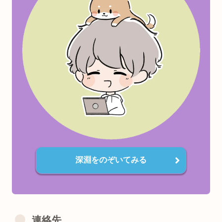
・第二種電気工事士(電気風呂自作)
・乙種第4類危険物取扱者(ノリで)
・アロマテラピー検定1級(サウナhack)
・Google Cloud Generative AI Leader
＜好きなたべもの🍖＞
おにく
気に入った記事があれば、お友達にシェアして貰えると喜び
す٩(๑❛ᴗ❛๑)
検索上位で中身薄い企業サイトに対抗し個人でがんばってま
す。
深淵をのぞいてみる
口コミでちょっとずつ広がってくれると嬉しいです😋
書いてほしいテーマなどありましたらお気軽にご連絡くださ
✨
連絡先