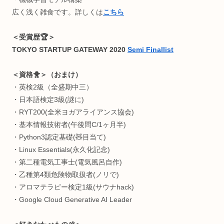
京都ビジコン副賞→Webサービス起業→日本科学未来館(テ
カルスタッフ)→Python独学支援コミニュティ運営→大学で
究員＆企業でクリエイティブテクノロジスト→今に至る
٩(๑❛ᴗ❛๑)🎵
＜KeyWord🔑＞
脳科学/神経生理心理学/生体医工学/ゲーミフィケーション/
タラクティブアート/知育教育/医療/ヘルスケア etc..
一番好きな生体情報はEEG（脳波）です。
夢は
心身を最高の状態に昇華させるインタラクティブアート
構築
。
＜Computer Skills💻＞
・インタラクティブCG制作
・Webアプリ制作