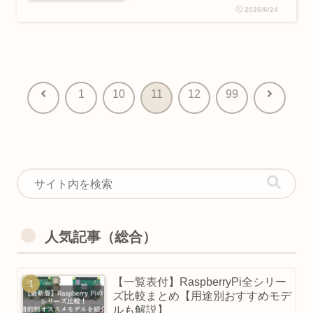
2026/6/24
前
次
1
10
11
12
99
へ
へ
人気記事（総合）
【一覧表付】RaspberryPi全シリー
ズ比較まとめ【用途別おすすめモデ
ルも解説】