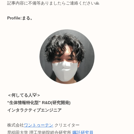
知的好奇心強めな人向けに
・プログラミング全般
・ヨガ/サウナ
・節約＆ポイ活
・ライフハック
などのお役立ち情報をお届けする、複合系オウンドメディア
(月間1万PV)
読みやすさ重視でうっとうしい広告付けてません。が、お金
困ったら許して(๑ ❛ ֊ ❛„)
記事内容に不備等ありましたらご連絡ください🙏