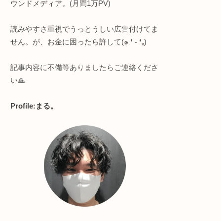
このサイトについて
浮か
姿が、
知的好奇心強めな人向け
・プログラミング全般
ポーズ
・ヨガ/サウナ
ォー
・節約＆ポイ活
ポー