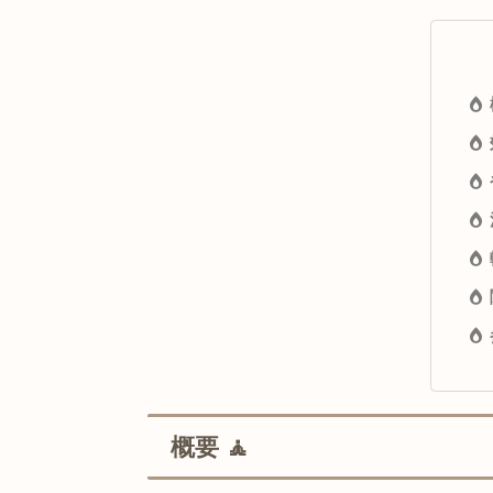
記事更新の通知は
インスタ
→
@maru6o6
をフォロー