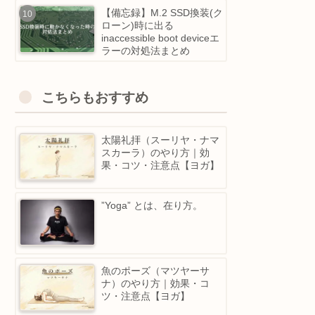
が選ぶ、 おすすめのプロ
グラミングスクール5選！
Touchdesigner 2025 注目
アップデートまとめ｜10
越し！POPsのGPU革命＆
Python IDE大幅強化等
【備忘録】M.2 SSD換装(
ローン)時に出る
inaccessible boot deviceエ
ラーの対処法まとめ
こちらもおすすめ
太陽礼拝（スーリヤ・ナマ
スカーラ）のやり方｜効
果・コツ・注意点【ヨガ】