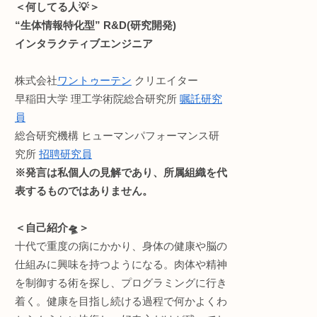
・ライフハック
などのお役立ち情報をお
ウンドメディア。(月間1万
。
読みやすさ重視でうっと
せん。が、お金に困ったら許して
記事内容に不備等ありま
い🙏
Profile:まる。