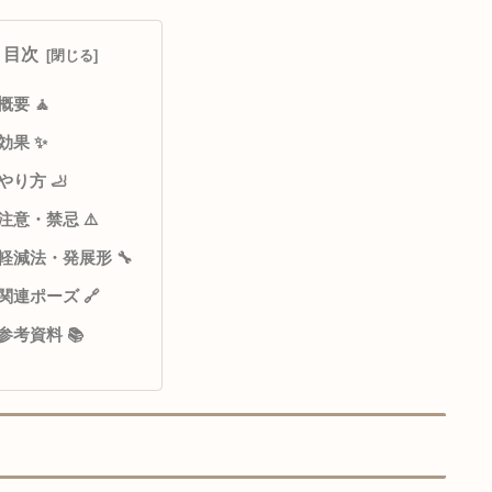
でアナウンス٩(๑❛ᴗ❛๑)
目次
概要 🧘
効果 ✨
やり方 🦶
注意・禁忌 ⚠️
軽減法・発展形 🔧