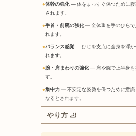
腹直筋
●
前鋸筋
●
広背筋
●
三角筋
（前部・中部）
●
上腕三頭筋
●
期待できる効果
●
体幹の強化
— 体をまっすぐ保つた
されます。
●
手首・前腕の強化
— 全体重を手の