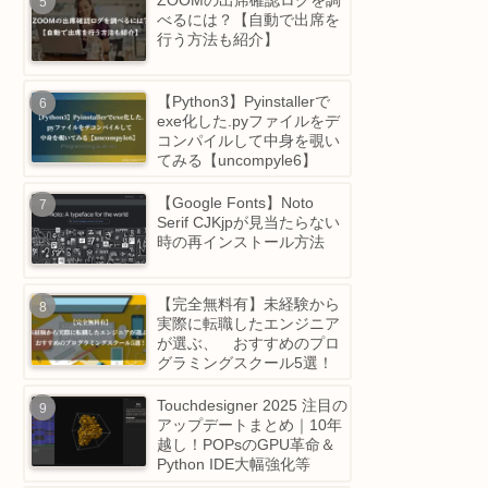
時、LINEなど一部のアプ
のみネットワークが繋がら
ず不安定になる問題
ZOOMの出席確認ログを調
べるには？【自動で出席を
行う方法も紹介】
【Python3】Pyinstallerで
exe化した.pyファイルをデ
コンパイルして中身を覗い
てみる【uncompyle6】
スで
「こ
【Google Fonts】Noto
Serif CJKjpが見当たらない
で
時の再インストール方法
【完全無料有】未経験から
実際に転職したエンジニア