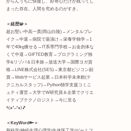
＜何してる人💡＞
“生体情報特化型” R&D(
インタラクティブエンジ
株式会社
ワントゥーテン
早稲田大学 理工学術院
立つと
員
総合研究機構 ヒューマ
るとさ