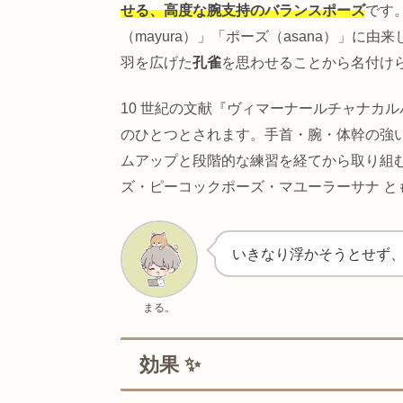
「孔雀のポーズ」
という意味
孔雀のポーズ
は、
両ひじを腹部にあ
せる、高度な腕支持のバランスポー
（mayura）」「ポーズ（asan
羽を広げた
孔雀
を思わせることから
10 世紀の文献『ヴィマーナールチ
のひとつとされます。手首・腕・体
ムアップと段階的な練習を経てから取