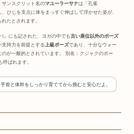
Mayūra
Āsana
＋
マユーラ
アーサナ
孔雀
座法・ポーズ
てて手のひらで全体重を支え、体を床と水平な棒のように
ズ
です。サンスクリット名の
マユーラーサナ
は「孔雀
a）」に由来し、ひじを支点に体をまっすぐ伸ばして浮かせた
名付けられたとされます。
ャナカルパ』にも記された、ヨガの中でも
古い座位以外の
幹の強い支持力を前提とする
上級ポーズ
であり、十分なウ
り組むのが一般的とされています。 別名：クジャクの