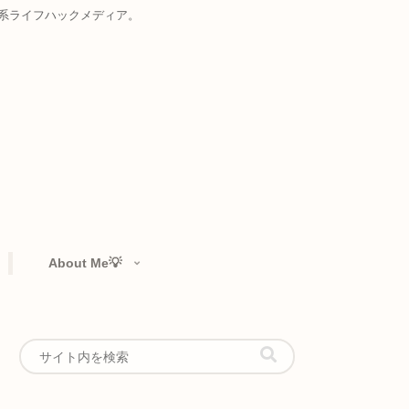
お届けする複合系ライフハックメディア。
rtfolio👁️‍🗨️
About Me💡
意点