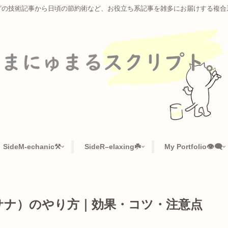
ラミングの技術記事から日頃の節約術など、お役立ち系記事を雑多に
📜
SideM-echanic⚒️
SideR–elaxing☘️
My Po
ラーサナ）のやり方｜効果・コツ・注