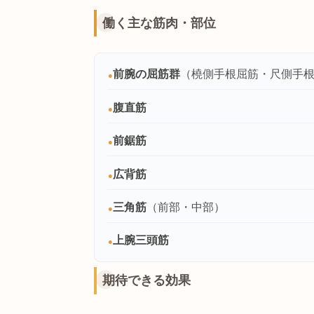
ズ・ピーコックポーズ・マユーラーサ
いきなり浮かそうと
まる。
効果 ✨
働く主な筋肉・部位
前腕の屈筋群
（橈側手根屈筋・尺
●