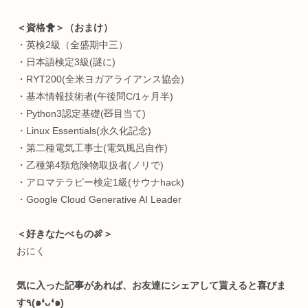
総合研究機構 ヒューマンパフォーマンス研究所
招聘研究員
※発言は私個人の見解であり、所属組織を代表するものでは
りません。
＜自己紹介🛸＞
十代で重度の病にかかり、身体の健康や脳の仕組みに興味を
つようになる。肉体や精神を制御する術を探し、プログラミ
グに行き着く。健康を目指し続ける過程で何かよくわからん
ちに快復し、好奇心だけが残ってしまった存在。人間を究め
のがすき。
＜経歴🧩＞
超お堅い中高一貫(岡山白陵)→メンタルブレイク→中退→病
で薬漬け→栄養学独学→1年で40kg痩せる→IT系専門学校→
金勿体なくて中退→GIFTED教育→プログラミング独学&リ
＆日本旅→放送大学→国際ヨガ資格→LINE株式会社(SES)→
京都ビジコン副賞→Webサービス起業→日本科学未来館(テ