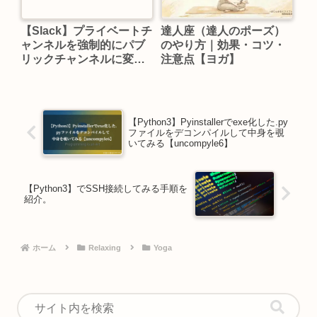
【Slack】プライベートチ
達人座（達人のポーズ）
ャンネルを強制的にパブ
のやり方｜効果・コツ・
リックチャンネルに変更
注意点【ヨガ】
する方法（非公式）
【Python3】Pyinstallerでexe化した.py
ファイルをデコンパイルして中身を覗
いてみる【uncompyle6】
【Python3】でSSH接続してみる手順を
紹介。
ホーム
Relaxing
Yoga