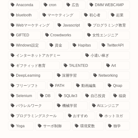
Anaconda
cron
広告
DMM WEBCAMP
bluetooth
マーケティング
初心者
起業
Webマーケティング
Javascript
プログラミング教育
GIFTED
Crowdworks
女性エンジニア
Windows設定
資金
Hapitas
TwitterAPI
インターネットアカデミー
小遣い稼ぎ
ギフティッド教育
TALENTED
Art
DeepLearning
深層学習
Networking
フリーソフト
PATH
動画編集
Qnap
Selenium
DB
SQLite3
自己投資
福袋
パラレルワーク
機械学習
AIエンジニア
プログラミングスクール
おすすめ
ホットヨガ
Yoga
サーボ制御
環境変数
独学