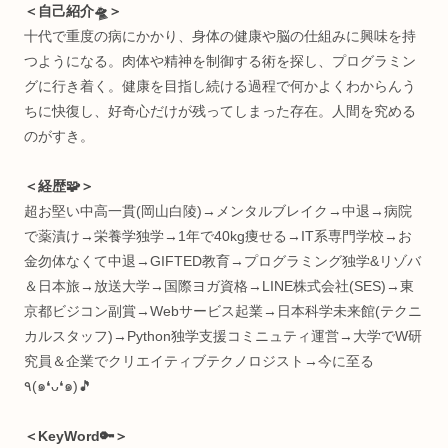
知的好奇心強めな人向けに
・プログラミング全般
・ヨガ/サウナ
・節約＆ポイ活
・ライフハック
などのお役立ち情報をお届けする、複合系オウンドメディア
(月間1万PV)
読みやすさ重視でうっとうしい広告付けてません。が、お金
困ったら許して(๑ ❛ ֊ ❛„)
記事内容に不備等ありましたらご連絡ください🙏
Profile:まる。