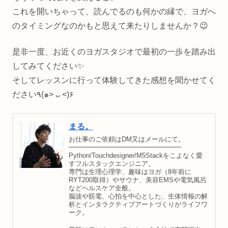
これを開いちゃって、読んでるのも何かの縁で、ヨガへ
のタイミングなのかもと思えて来たりしませんか？😉
是非一度、お近くのヨガスタジオで最初の一歩を踏み出
してみてください✨
そしてレッスンに行って体験してきた感想を聞かせてく
ださい٩(๑> ᴗ <)۶
まる。
お仕事のご依頼はDM又はメールにて。
━━━━━━━━━━━━━━━━━
Python/Touchdesigner/M5Stackをこよなく愛
すフルスタックエンジニア。
専門は生理心理学、趣味はヨガ（8年前に
RYT200取得）やサウナ、美容EMSや電気風呂
などヘルスケア全般。
脳波や筋電、心拍を中心とした、生体情報の解
析とインタラクティブアートづくりがライフワ
ーク。