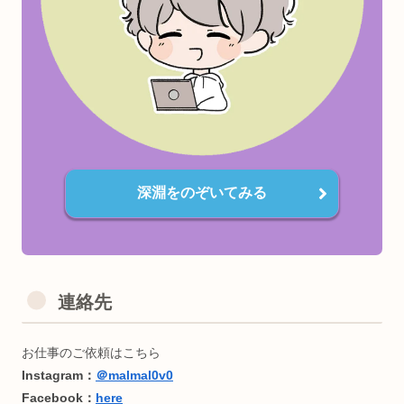
・3Dプリンタ（CAD）
・3DCGモデリング
・機械学習モデル構築
広く浅く雑食です。詳しくは
こちら
＜受賞歴🏆＞
TOKYO STARTUP GATEWAY 2020
Semi Finallist
深淵をのぞいてみる
＜資格🐥＞（おまけ）
・英検2級（全盛期中三）
・日本語検定3級(謎に)
・RYT200(全米ヨガアライアンス協会)
連絡先
・基本情報技術者(午後問C/1ヶ月半)
・Python3認定基礎(🧸目当て)
・Linux Essentials(永久化記念)
・第二種電気工事士(電気風呂自作)