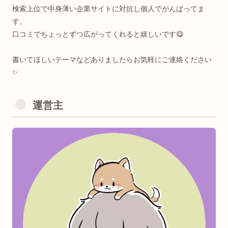
カルスタッフ)→Python独学支援コミニュティ運営→大学で
究員＆企業でクリエイティブテクノロジスト→今に至る
٩(๑❛ᴗ❛๑)🎵
＜KeyWord🔑＞
脳科学/神経生理心理学/生体医工学/ゲーミフィケーション/
タラクティブアート/知育教育/医療/ヘルスケア etc..
運営主
一番好きな生体情報はEEG（脳波）です。
夢は
心身を最高の状態に昇華させるインタラクティブアート
構築
。
＜Computer Skills💻＞
・インタラクティブCG制作
・Webアプリ制作
・マイコン電子工作