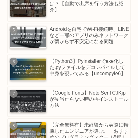
は？【自動で出席を行う方法も紹
介】
Androidを自宅でWi-Fi接続時、LINE
など一部のアプリのみネットワーク
が繋がらず不安定になる問題
【Python3】Pyinstallerでexe化し
た.pyファイルをデコンパイルして
中身を覗いてみる【uncompyle6】
【Google Fonts】Noto Serif CJKjp
が見当たらない時の再インストール
方法
【完全無料有】未経験から実際に転
職したエンジニアが選ぶ、 おすす
めのプログラミングスクール5選！