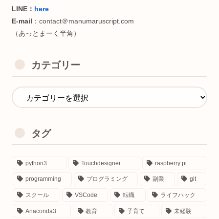
・乙種第4類危険物取扱者(ノリで)
・アロマテラピー検定1級(サウナhack)
・Google Cloud Generative AI Leader
＜好きなたべもの🍖＞
カテゴリー
おにく
気に入った記事があれば、お友達にシェアして貰えると喜び
す٩(๑❛ᴗ❛๑)
検索上位で中身薄い企業サイトに対抗し個人でがんばってま
タグ
す。
口コミでちょっとずつ広がってくれると嬉しいです😋
python3
Touchdesigner
raspberry pi
programming
プログラミング
副業
git
書いてほしいテーマなどありましたらお気軽にご連絡くださ
スクール
VSCode
転職
ライフハック
✨
Anaconda3
教育
子育て
未経験