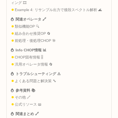
ィング 🎞️
Example 4: リサンプル出力で後段スペクトル解析 🌊
関連オペレータ 🔗
類似機能OP 🔍
組み合わせ推奨OP 🔄
前処理・後処理CHOP 🎯
Info CHOP情報 📊
CHOP固有情報 🎚️
汎用オペレータ情報 🔄
トラブルシューティング ⚠️
よくある問題と解決策 🔧
参考資料 📚
その他 🔗
公式リソース 📖
関連まとめ 🔗