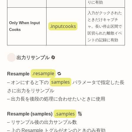
りに有効
入力がクックされた
ときだけキャプチ
Only When Input
.inputcooks
ャ。長い停止区間で
Cooks
区切られた離散イベ
ントの記録に有効
出力リサンプル 🔄
.resample
Resample
🔁
samples
– オンにすると下の
パラメータで指定した長
さに出力をリサンプル
– 出力長を後段の処理に合わせたいときに使用
.samples
Resample (samples)
🔢
– リサンプル後の出力サンプル数
– 上の Resample トグルがオンのときのみ有効