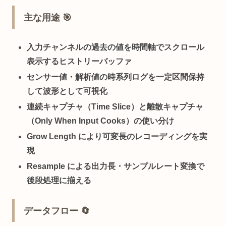
主な用途 🎯
入力チャンネルの
過去の値を時間軸でスクロール
表示
するヒストリーバッファ
センサー値・解析値の時系列ログ
を一定区間保持
して波形として可視化
連続キャプチャ（Time Slice）と離散キャプチャ
（Only When Input Cooks）
の使い分け
Grow Length
により可変長のレコーディングを実
現
Resample による出力長・サンプルレート変換
で
後段処理に揃える
データフロー 🔄