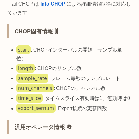
Trail CHOP は
Info CHOP
による詳細情報取得に対応し
ています。
CHOP固有情報 🎚️
start
: CHOPインターバルの開始（サンプル単
位）
length
: CHOPのサンプル数
sample_rate
: フレーム毎秒のサンプルレート
num_channels
: CHOPのチャンネル数
time_slice
: タイムスライス有効時は1、無効時は0
export_sernum
: Export接続の更新回数
汎用オペレータ情報 🔄