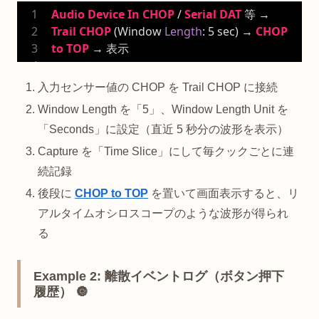
Audio
Device
In
CHOP
 / 
Serial
DAT
 等 → 
Trail
CHOP
 (Window 
Length
: 
5
 sec) → 
CHOP
to
TOP
 → 表示
入力センサー値の CHOP を Trail CHOP に接続
Window Length を「5」、Window Length Unit を
「Seconds」に設定（直近 5 秒分の波形を表示）
Capture を「Time Slice」にして毎クックごとに連
続記録
後段に
CHOP to TOP
を置いて画面表示すると、リ
アルタイムオシロスコープのような波形が得られ
る
Example 2: 離散イベントログ（ボタン押下
履歴） 🔘