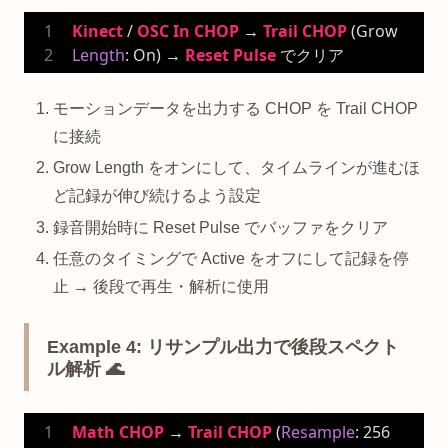
Kinect
 / 
OSC
In
CHOP
 → 
Trail
CHOP
 (Grow 
Length
: On) → 
Reset
Pulse
 でクリア
モーションデータを出力する CHOP を Trail CHOP
に接続
Grow Length をオンにして、タイムラインが進むほ
ど記録が伸び続けるよう設定
録音開始時に Reset Pulse でバッファをクリア
任意のタイミングで Active をオフにして記録を停
止 → 後段で再生・解析に使用
Example 4: リサンプル出力で後段スペクト
ル解析 🌊
Math
CHOP
 → 
Trail
CHOP
 (
Resample
: 
256