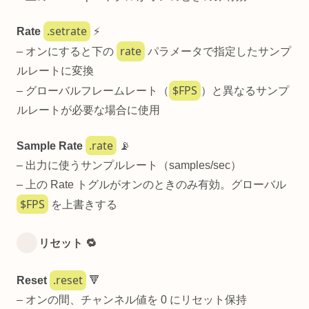
.setrate
Rate
⚡
rate
– オンにすると下の
パラメータで指定したサンプ
ルレートに変換
$FPS
– グローバルフレームレート（
）と異なるサンプ
ルレートが必要な場合に使用
.rate
Sample Rate
📡
– 出力に使うサンプルレート（samples/sec）
– 上の Rate トグルがオンのときのみ有効。グローバル
$FPS
を上書きする
リセット 🔁
.reset
Reset
🔻
– オンの間、チャンネル値を 0 にリセット保持