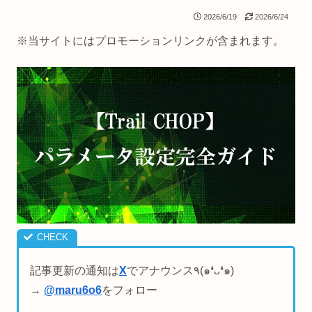
2026/6/19
2026/6/24
※当サイトにはプロモーションリンクが含まれます。
記事更新の通知は
X
でアナウンス٩(๑❛ᴗ❛๑)
→
@maru6o6
をフォロー