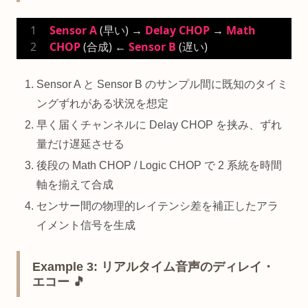
Sensor
A
 (早い) → 
Delay
CHOP
 → 
Math
CHOP
 (合成) ← 
Sensor
B
 (遅い)
Sensor A と Sensor B のサンプル間に既知のタイミ
ングずれがある状況を想定
早く届くチャンネルに Delay CHOP を挟み、ずれ
量だけ遅延させる
後段の Math CHOP / Logic CHOP で 2 系統を時間
軸を揃えて合成
センサー間の物理的レイテンシ差を補正したアラ
イメント信号を生成
Example 3: リアルタイム音声のディレイ・
エコー 🎵