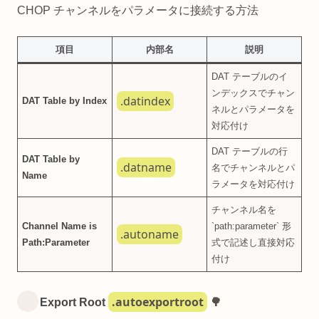
CHOP チャンネルをパラメータに接続する方法
項目
内部名
説明
DAT テーブルのイ
ンデックスでチャン
.datindex
DAT Table by Index
ネルとパラメータを
対応付け
DAT テーブルの行
DAT Table by
.datname
名でチャンネルとパ
Name
ラメータを対応付け
チャンネル名を
Channel Name is
`path:parameter` 形
.autoname
Path:Parameter
式で記述し直接対応
付け
.autoexportroot
Export Root
🌳