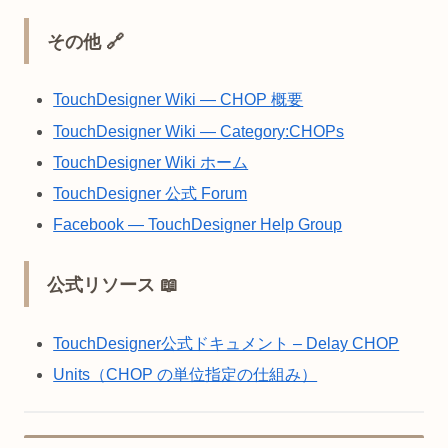
その他 🔗
TouchDesigner Wiki — CHOP 概要
TouchDesigner Wiki — Category:CHOPs
TouchDesigner Wiki ホーム
TouchDesigner 公式 Forum
Facebook — TouchDesigner Help Group
公式リソース 📖
TouchDesigner公式ドキュメント – Delay CHOP
Units（CHOP の単位指定の仕組み）