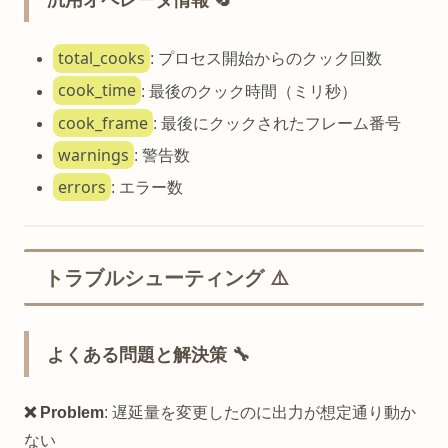
total_cooks
: プロセス開始からのクック回数
cook_time
: 最後のクック時間（ミリ秒）
cook_frame
: 最後にクックされたフレーム番号
warnings
: 警告数
errors
: エラー数
トラブルシューティング ⚠️
よくある問題と解決策 🔧
❌ Problem
: 遅延量を変更したのに出力が想定通り動か
ない