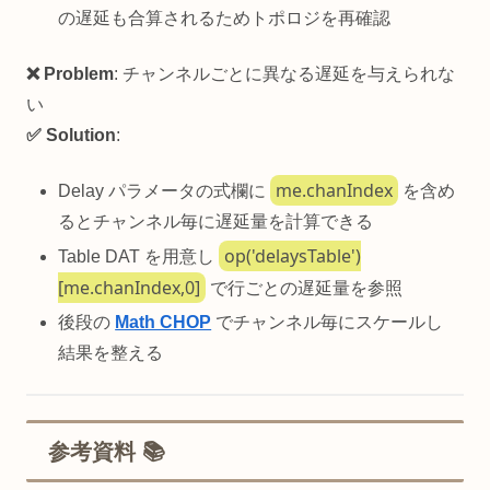
の遅延も合算されるためトポロジを再確認
❌ Problem
: チャンネルごとに異なる遅延を与えられな
い
✅ Solution
:
me.chanIndex
Delay パラメータの式欄に
を含め
るとチャンネル毎に遅延量を計算できる
op('delaysTable')
Table DAT を用意し
[me.chanIndex,0]
で行ごとの遅延量を参照
後段の
Math CHOP
でチャンネル毎にスケールし
結果を整える
参考資料 📚