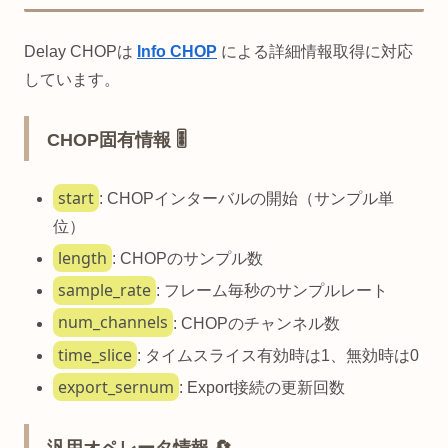
Delay CHOPは
Info CHOP
による詳細情報取得に対応
しています。
CHOP固有情報 🎚️
start
: CHOPインターバルの開始（サンプル単
位）
length
: CHOPのサンプル数
sample_rate
: フレーム毎秒のサンプルレート
num_channels
: CHOPのチャンネル数
time_slice
: タイムスライス有効時は1、無効時は0
export_sernum
: Export接続の更新回数
汎用オペレータ情報 🔄