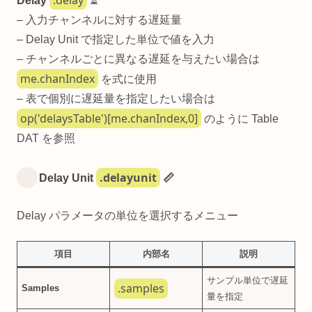
.delay
Delay
⏳
– 入力チャンネルに対する遅延量
– Delay Unit で指定した単位で値を入力
– チャンネルごとに異なる遅延を与えたい場合は
me.chanIndex
を式に使用
– 表で個別に遅延量を指定したい場合は
op('delaysTable')[me.chanIndex,0]
のように Table
DAT を参照
.delayunit
Delay Unit
📏
Delay パラメータの単位を選択するメニュー
項目
内部名
説明
サンプル単位で遅延
.samples
Samples
量を指定