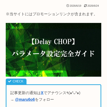
2026/6/19
2026/6/24
※当サイトにはプロモーションリンクが含まれます。
記事更新の通知は
X
でアナウンス٩(๑❛ᴗ❛๑)
→
@maru6o6
をフォロー