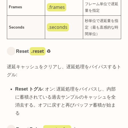
フレーム単位で遅延
.frames
Frames
量を指定
秒単位で遅延量を指
.seconds
Seconds
定（最も直感的な時
間単位）
.reset
Reset
♻️
遅延キャッシュをクリアし、遅延処理をバイパスするト
グル:
Reset トグル
: オン: 遅延処理をバイパスし、内部
に蓄積されている過去サンプルのキャッシュを全
消去する。オフに戻すと再びバッファ蓄積が始ま
る