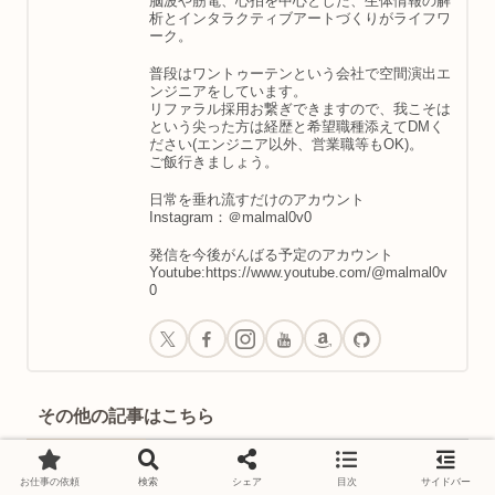
脳波や筋電、心拍を中心とした、生体情報の解
析とインタラクティブアートづくりがライフワ
ーク。
普段はワントゥーテンという会社で空間演出エ
ンジニアをしています。
リファラル採用お繋ぎできますので、我こそは
という尖った方は経歴と希望職種添えてDMく
ださい(エンジニア以外、営業職等もOK)。
ご飯行きましょう。
日常を垂れ流すだけのアカウント
Instagram：＠malmal0v0
発信を今後がんばる予定のアカウント
Youtube:https://www.youtube.com/@malmal0v
0
その他の記事はこちら
トカゲのポーズ（ウッターナ・プリ
お仕事の依頼
検索
シェア
目次
サイドバー