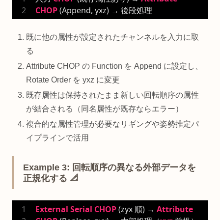
CHOP
 (Append, yxz) → 後段処理
既に他の属性が設定されたチャンネルを入力に取
る
Attribute CHOP の Function を Append に設定し、
Rotate Order を yxz に変更
既存属性は保持されたまま新しい回転順序の属性
が結合される（同名属性が既存ならエラー）
複合的な属性管理が必要なリギングや姿勢推定パ
イプラインで活用
Example 3: 回転順序の異なる外部データを
正規化する 📐
External
Serial
CHOP
 (zyx 順) → 
Attribute