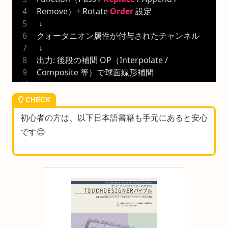
Remove）+ Rotate 
Order
 設定
 ↓
クォータニオン属性が付与されたチャンネル
 ↓
出力: 後段の補間 OP（Interpolate / 
Composite 等）で球面線形補間
CHECK
初心者の方は、以下日本語書籍も手元にあると安心
です😊