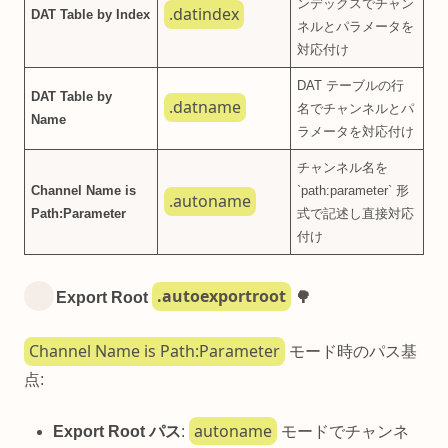
ンデックスでチャン
.datindex
DAT Table by Index
ネルとパラメータを
対応付け
DAT テーブルの行
DAT Table by
.datname
名でチャンネルとパ
Name
ラメータを対応付け
チャンネル名を
Channel Name is
`path:parameter` 形
.autoname
Path:Parameter
式で記述し直接対応
付け
.autoexportroot
Export Root
🌳
Channel Name is Path:Parameter
モード時のパス基
点:
autoname
Export Root パス
:
モードでチャンネ