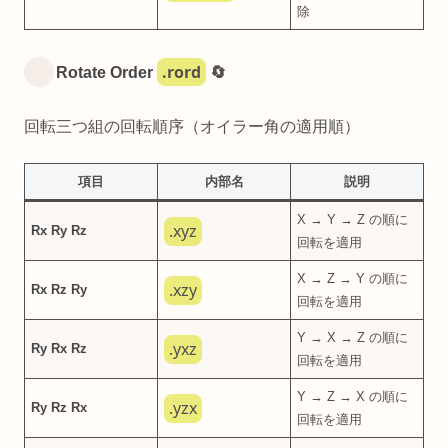
除
.rord
Rotate Order
🔄
回転三つ組の回転順序（オイラー角の適用順）
項目
内部名
説明
X → Y → Z の順に
.xyz
Rx Ry Rz
回転を適用
X → Z → Y の順に
.xzy
Rx Rz Ry
回転を適用
Y → X → Z の順に
.yxz
Ry Rx Rz
回転を適用
Y → Z → X の順に
.yzx
Ry Rz Rx
回転を適用