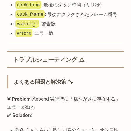
cook_time
: 最後のクック時間（ミリ秒）
cook_frame
: 最後にクックされたフレーム番号
warnings
: 警告数
errors
: エラー数
トラブルシューティング ⚠️
よくある問題と解決策 🔧
❌ Problem
: Append 実行時に「属性が既に存在する」
エラーが出る
✅ Solution
:
対象チャンネルに既に同名のクォータニオン属性