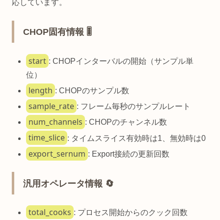
応しています。
CHOP固有情報 🎚️
start
: CHOPインターバルの開始（サンプル単
位）
length
: CHOPのサンプル数
sample_rate
: フレーム毎秒のサンプルレート
num_channels
: CHOPのチャンネル数
time_slice
: タイムスライス有効時は1、無効時は0
export_sernum
: Export接続の更新回数
汎用オペレータ情報 🔄
total_cooks
: プロセス開始からのクック回数