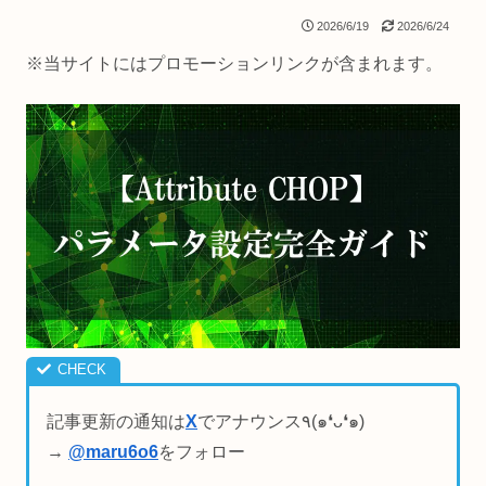
2026/6/19
2026/6/24
※当サイトにはプロモーションリンクが含まれます。
記事更新の通知は
X
でアナウンス٩(๑❛ᴗ❛๑)
→
@maru6o6
をフォロー