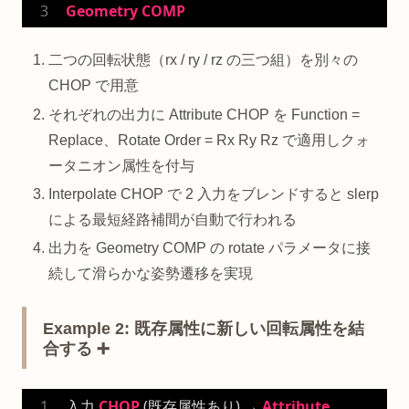
Geometry
COMP
二つの回転状態（rx / ry / rz の三つ組）を別々の
CHOP で用意
それぞれの出力に Attribute CHOP を Function =
Replace、Rotate Order = Rx Ry Rz で適用しクォ
ータニオン属性を付与
Interpolate CHOP で 2 入力をブレンドすると slerp
による最短経路補間が自動で行われる
出力を Geometry COMP の rotate パラメータに接
続して滑らかな姿勢遷移を実現
Example 2: 既存属性に新しい回転属性を結
合する ➕
入力 
CHOP
 (既存属性あり) → 
Attribute