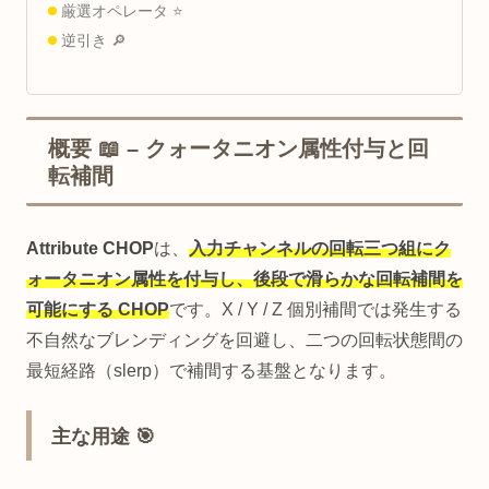
厳選オペレータ ⭐
逆引き 🔎
概要 📖 – クォータニオン属性付与と回
転補間
Attribute CHOP
は、
入力チャンネルの回転三つ組にク
ォータニオン属性を付与し、後段で滑らかな回転補間を
可能にする CHOP
です。X / Y / Z 個別補間では発生する
不自然なブレンディングを回避し、二つの回転状態間の
最短経路（slerp）で補間する基盤となります。
主な用途 🎯