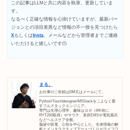
この記事はLLMと共に内容を執筆、更新していま
す。
なるべく正確な情報を心掛けていますが、最新バー
ジョンとの項目差異など情報の不一致を見つけたら
X
もしくは
Insta
、メールなどから管理者までご連絡
いただけると嬉しいです🫠
まる。
お仕事のご依頼はDM又はメールにて。
━━━━━━━━━━━━━━━━━
Python/Touchdesigner/M5Stackをこよなく愛
すフルスタックエンジニア。
専門は生理心理学、趣味はヨガ（8年前に
RYT200取得）やサウナ、美容EMSや電気風呂
などヘルスケア全般。
脳波や筋電、心拍を中心とした、生体情報の解
析とインタラクティブアートづくりがライフワ