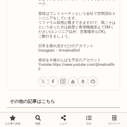
ーク。
普段はワントゥーテンという会社で空間演出エ
ンジニアをしています。
リファラル採用お繋ぎできますので、我こそは
という尖った方は経歴と希望職種添えてDMく
ださい(エンジニア以外、営業職等もOK)。
ご飯行きましょう。
日常を垂れ流すだけのアカウント
Instagram：＠malmal0v0
発信を今後がんばる予定のアカウント
Youtube:https://www.youtube.com/@malmal0v
0
その他の記事はこちら
トカゲのポーズ（ウッターナ・プリ
お仕事の依頼
検索
シェア
目次
サイドバー
シュターサナ）のやり方｜効果・コ