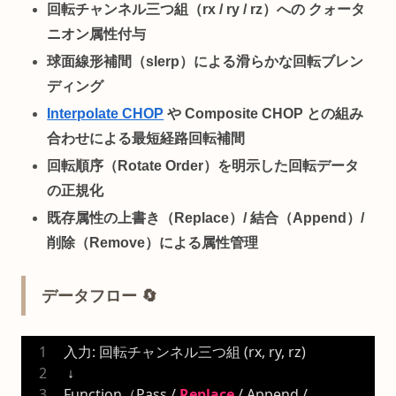
回転チャンネル三つ組（rx / ry / rz）への
クォータ
ニオン属性
付与
球面線形補間（slerp）による滑らかな回転ブレン
ディング
Interpolate CHOP
や Composite CHOP との組み
合わせによる最短経路回転補間
回転順序（Rotate Order）を明示した回転データ
の正規化
既存属性の上書き（Replace）/ 結合（Append）/
削除（Remove）による属性管理
データフロー 🔄
入力: 回転チャンネル三つ組 (rx, ry, rz)
 ↓
Function（Pass / 
Replace
 / Append / 