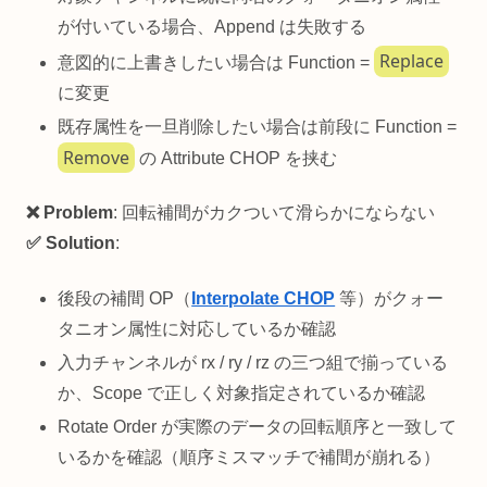
が付いている場合、Append は失敗する
Replace
意図的に上書きしたい場合は Function =
に変更
既存属性を一旦削除したい場合は前段に Function =
Remove
の Attribute CHOP を挟む
❌ Problem
: 回転補間がカクついて滑らかにならない
✅ Solution
:
後段の補間 OP（
Interpolate CHOP
等）がクォー
タニオン属性に対応しているか確認
入力チャンネルが rx / ry / rz の三つ組で揃っている
か、Scope で正しく対象指定されているか確認
Rotate Order が実際のデータの回転順序と一致して
いるかを確認（順序ミスマッチで補間が崩れる）