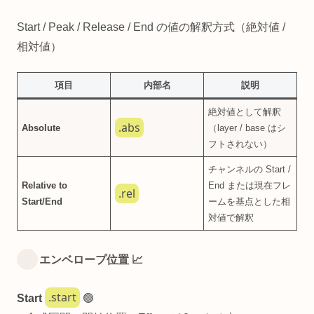
Start / Peak / Release / End の値の解釈方式（絶対値 /
相対値）
項目
内部名
説明
絶対値として解釈
.abs
Absolute
（layer / base はシ
フトされない）
チャンネルの Start /
Relative to
End または現在フレ
.rel
Start/End
ームを基点とした相
対値で解釈
エンベロープ位置 📈
.start
Start
🟢