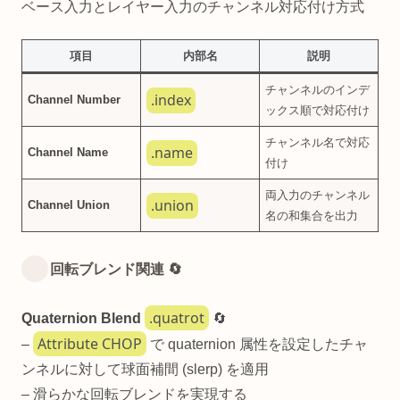
ベース入力とレイヤー入力のチャンネル対応付け方式
項目
内部名
説明
チャンネルのインデ
.index
Channel Number
ックス順で対応付け
チャンネル名で対応
.name
Channel Name
付け
両入力のチャンネル
.union
Channel Union
名の和集合を出力
回転ブレンド関連 🔄
.quatrot
Quaternion Blend
🔄
Attribute CHOP
–
で quaternion 属性を設定したチャ
ンネルに対して球面補間 (slerp) を適用
– 滑らかな回転ブレンドを実現する