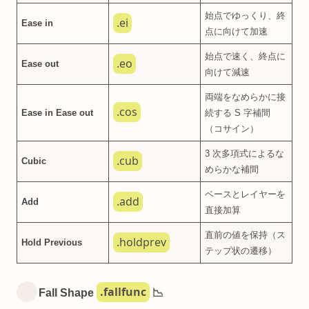
始点でゆっくり、終
.ei
Ease in
点に向けて加速
始点で速く、終点に
.eo
Ease out
向けて減速
両端をなめらかに接
.cos
Ease in Ease out
続する S 字補間
（コサイン）
3 次多項式によるな
.cub
Cubic
めらかな補間
ベースとレイヤーを
.add
Add
直接加算
直前の値を保持（ス
.holdprev
Hold Previous
テップ状の遷移）
.fallfunc
Fall Shape
📉