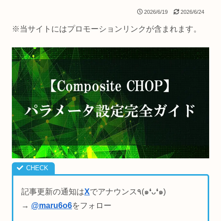
2026/6/19
2026/6/24
※当サイトにはプロモーションリンクが含まれます。
記事更新の通知は
X
でアナウンス٩(๑❛ᴗ❛๑)
→
@maru6o6
をフォロー