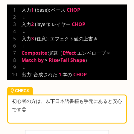
入力
1
 (base): ベース 
CHOP
 ↓
入力
2
 (layer): レイヤー 
CHOP
 ↓
入力
3
 (任意): エフェクト値の上書き
 ↓
Composite
 演算（
Effect
 エンベロープ × 
Match
by
 × 
Rise
/
Fall
Shape
）
 ↓
出力: 合成された 
1
 本の 
CHOP
CHECK
初心者の方は、以下日本語書籍も手元にあると安心
です😊