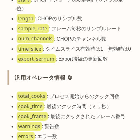
位）
length
: CHOPのサンプル数
sample_rate
: フレーム毎秒のサンプルレート
num_channels
: CHOPのチャンネル数
time_slice
: タイムスライス有効時は1、無効時は0
export_sernum
: Export接続の更新回数
汎用オペレータ情報 🔄
total_cooks
: プロセス開始からのクック回数
cook_time
: 最後のクック時間（ミリ秒）
cook_frame
: 最後にクックされたフレーム番号
warnings
: 警告数
errors
: エラー数