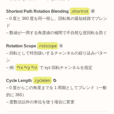
.shortrot
Shortest Path Rotation Blending
🧭
– 0 度と 360 度を同一視し、回転角の最短経路でブレン
ド
– 数値が一周する角度値の補間で不自然な逆回転を防ぐ
.rotscope
Rotation Scope
🎯
– 回転として特別扱いするチャンネルの絞り込みパター
ン
*rx *ry *rz
– 例:
で xyz 回転チャンネルを指定
.cyclelen
Cycle Length
🔁
– 0 度からこの角度までを 1 周期としてブレンド（一般
的に 360）
– 度数法以外の単位を使う場合に変更