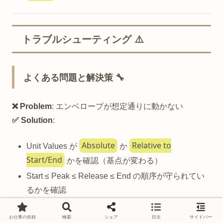
トラブルシューティング ⚠️
よくある問題と解決策 🔧
❌ Problem
: エンベロープが想定通りに動かない
✅ Solution
:
Absolute
Relative to
Unit Values が
か
Start/End
かを確認（基点が変わる）
Start ≤ Peak ≤ Release ≤ End の順序が守られてい
るかを確認
Start Unit / Peak Unit / Release Unit / End Unit の単
お仕事の依頼
検索
シェア
目次
サイドバー
位がすべて揃っているかを確認