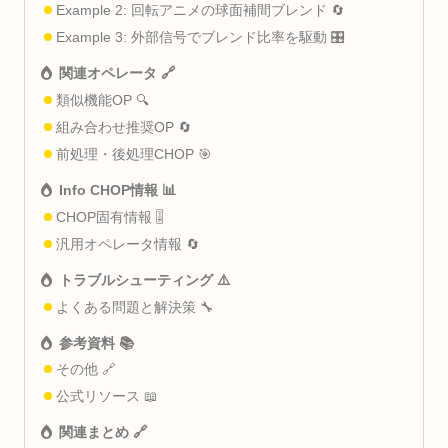
Example 2: 回転アニメの球面補間ブレンド 🔄
Example 3: 外部信号でブレンド比率を駆動 🎛️
関連オペレータ 🔗
類似機能OP 🔍
組み合わせ推奨OP 🔄
前処理・後処理CHOP 🎯
Info CHOP情報 📊
CHOP固有情報 🎚️
汎用オペレータ情報 🔄
トラブルシューティング ⚠️
よくある問題と解決策 🔧
参考資料 📚
その他 🔗
公式リソース 📖
関連まとめ 🔗