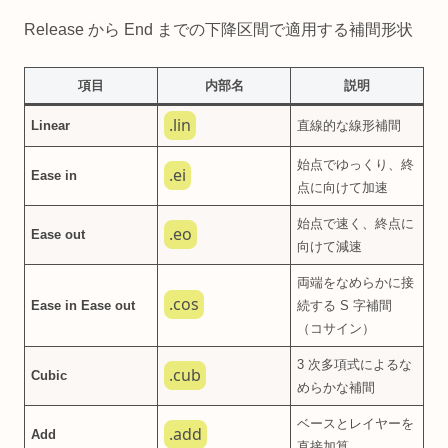
Release から End までの下降区間で適用する補間形状
項目
内部名
説明
.lin
Linear
直線的な線形補間
始点でゆっくり、終
.ei
Ease in
点に向けて加速
始点で速く、終点に
.eo
Ease out
向けて減速
両端をなめらかに接
.cos
Ease in Ease out
続する S 字補間
（コサイン）
3 次多項式によるな
.cub
Cubic
めらかな補間
ベースとレイヤーを
.add
Add
直接加算