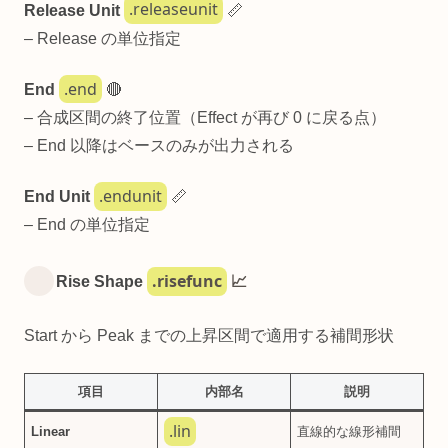
.releaseunit
Release Unit
📏
– Release の単位指定
.end
End
🔴
– 合成区間の終了位置（Effect が再び 0 に戻る点）
– End 以降はベースのみが出力される
.endunit
End Unit
📏
– End の単位指定
.risefunc
Rise Shape
📈
Start から Peak までの上昇区間で適用する補間形状
項目
内部名
説明
.lin
Linear
直線的な線形補間