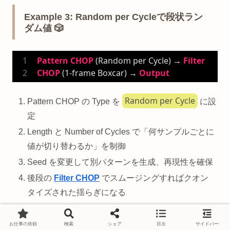
Example 3: Random per Cycleで段状ラン
ダム値 🎲
Pattern
CHOP
 (Random per Cycle) → 
Filter
CHOP
 (
1
-frame Boxcar) → 
Output
Random per Cycle
Pattern CHOP の Type を
に設
定
Length と Number of Cycles で「何サンプルごとに
値が切り替わるか」を制御
Seed を変更して別パターンを生成、再現性を確保
後段の
Filter CHOP
でスムージングすればクオン
タイズされた揺らぎになる
Example 4: 入力CHOPに振幅変調をかける
お仕事の依頼
検索
シェア
目次
サイドバー