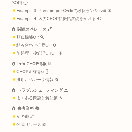
SOP) ⭕
Example 3: Random per Cycleで段状ランダム値 🎲
Example 4: 入力CHOPに振幅変調をかける 🔊
関連オペレータ 🔗
類似機能OP 🔍
組み合わせ推奨OP 🔄
前処理・後処理CHOP 🎯
Info CHOP情報 📊
CHOP固有情報 🎚️
汎用オペレータ情報 🔄
トラブルシューティング ⚠️
よくある問題と解決策 🔧
参考資料 📚
その他 🔗
公式リソース 📖