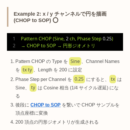
Example 2: x / y チャンネルで円を描画
(CHOP to SOP) ⭕
Pattern
CHOP
(Sine,
2
ch,
Phase
Step
0.25
)
→
CHOP
to
SOP
→
円形ジオメトリ
Sine
Pattern CHOP の Type を
、Channel Names
tx ty
を
、Length を 200 に設定
0.25
tx
Phase Step per Channel を
にすると、
は
ty
Sine、
は Cosine 相当 (1/4 サイクル遅延) にな
る
後段に
CHOP to SOP
を繋いで CHOP サンプルを
頂点座標に変換
200 頂点の円形ジオメトリが生成される