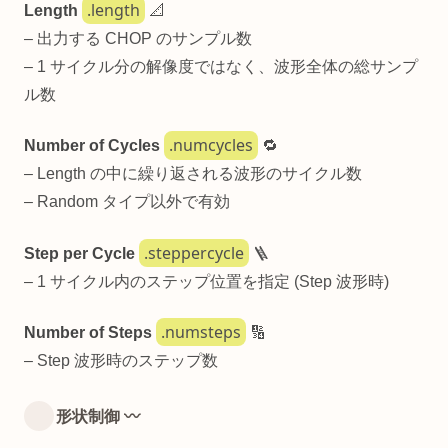
.length
Length
📐
– 出力する CHOP のサンプル数
– 1 サイクル分の解像度ではなく、波形全体の総サンプ
ル数
.numcycles
Number of Cycles
🔁
– Length の中に繰り返される波形のサイクル数
– Random タイプ以外で有効
.steppercycle
Step per Cycle
🪜
– 1 サイクル内のステップ位置を指定 (Step 波形時)
.numsteps
Number of Steps
🔢
– Step 波形時のステップ数
形状制御 〰️