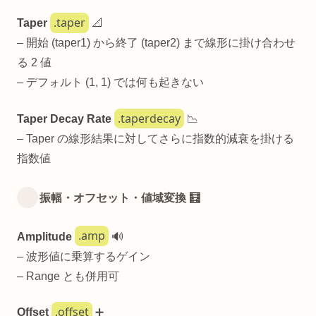
.taper
Taper
📐
– 開始 (taper1) から終了 (taper2) まで線形に掛け合わせ
る 2 値
– デフォルト (1, 1) では何も起きない
.taperdecay
Taper Decay Rate
📉
– Taper の線形結果に対してさらに指数的減衰を掛ける
指数値
振幅・オフセット・値域変換 🧮
.amp
Amplitude
🔊
– 波形値に乗算するゲイン
– Range とも併用可
.offset
Offset
➕