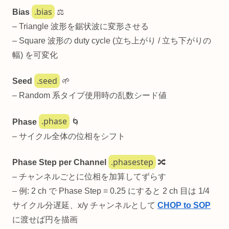
.bias
Bias
⚖️
– Triangle 波形を鋸状波に変形させる
– Square 波形の duty cycle (立ち上がり / 立ち下がりの
幅) を可変化
.seed
Seed
🌱
– Random 系タイプ使用時の乱数シード値
.phase
Phase
🌀
– サイクル全体の位相をシフト
.phasestep
Phase Step per Channel
🔀
– チャンネルごとに位相を加算してずらす
– 例: 2 ch で Phase Step = 0.25 にすると 2 ch 目は 1/4
サイクル分遅延、x/y チャンネルとして
CHOP to SOP
に渡せば円を描画