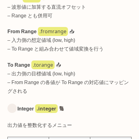
– 波形値に加算する直流オフセット
– Range とも併用可
.fromrange
From Range
📥
– 入力側の想定値域 (low, high)
– To Range と組み合わせて値域変換を行う
.torange
To Range
📤
– 出力側の目標値域 (low, high)
– From Range の各値が To Range の対応値にマッピン
グされる
.integer
Integer
🔢
出力値を整数化するメニュー