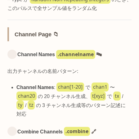
このパルスで全サンプル値をランダム化
Channel Page 📁
.channelname
Channel Names
🔤
出力チャンネルの名前パターン:
chan[1-20]
chan1
Channel Names
:
で
〜
chan20
t[xyz]
tx
の 20 チャンネル生成、
で
/
ty
tz
/
の 3 チャンネル生成等のパターン記述に
対応
.combine
Combine Channels
🔗