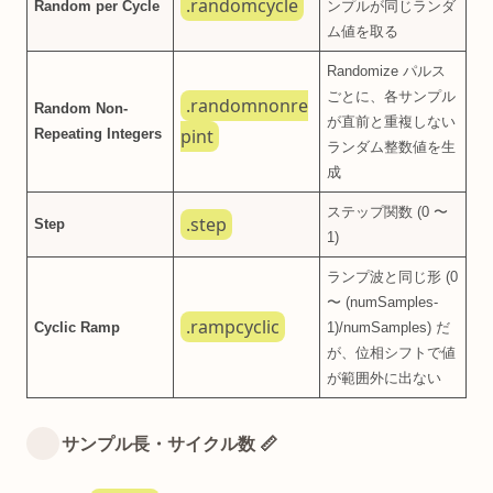
.randomcycle
Random per Cycle
ンプルが同じランダ
ム値を取る
Randomize パルス
ごとに、各サンプル
.randomnonre
Random Non-
が直前と重複しない
pint
Repeating Integers
ランダム整数値を生
成
ステップ関数 (0 〜
.step
Step
1)
ランプ波と同じ形 (0
〜 (numSamples-
.rampcyclic
Cyclic Ramp
1)/numSamples) だ
が、位相シフトで値
が範囲外に出ない
サンプル長・サイクル数 📏