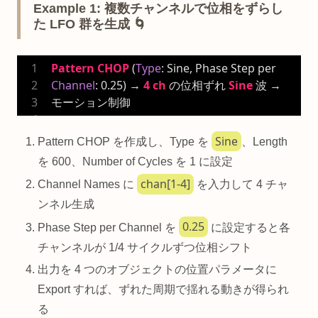
Example 1: 複数チャンネルで位相をずらし
た LFO 群を生成 🌀
Pattern
CHOP
 (
Type
: Sine, Phase Step per 
Channel
: 
0.25
) → 
4
ch
 の位相ずれ 
Sine
 波 → 
モーション制御
Sine
Pattern CHOP を作成し、Type を
、Length
を 600、Number of Cycles を 1 に設定
chan[1-4]
Channel Names に
を入力して 4 チャ
ンネル生成
0.25
Phase Step per Channel を
に設定すると各
チャンネルが 1/4 サイクルずつ位相シフト
出力を 4 つのオブジェクトの位置パラメータに
Export すれば、ずれた周期で揺れる動きが得られ
る