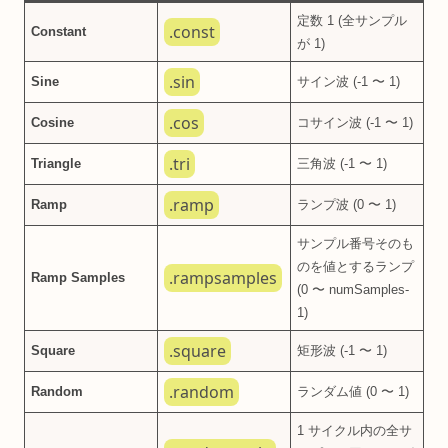
定数 1 (全サンプル
.const
Constant
が 1)
.sin
Sine
サイン波 (-1 〜 1)
.cos
Cosine
コサイン波 (-1 〜 1)
.tri
Triangle
三角波 (-1 〜 1)
.ramp
Ramp
ランプ波 (0 〜 1)
サンプル番号そのも
のを値とするランプ
.rampsamples
Ramp Samples
(0 〜 numSamples-
1)
.square
Square
矩形波 (-1 〜 1)
.random
Random
ランダム値 (0 〜 1)
1 サイクル内の全サ