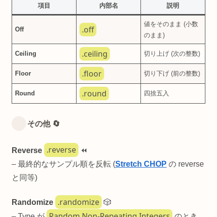
項目
内部名
説明
値をそのまま (小数
.off
Off
のまま)
.ceiling
Ceiling
切り上げ (次の整数)
.floor
Floor
切り下げ (前の整数)
.round
Round
四捨五入
その他 🔄
.reverse
Reverse
⏪
– 最終的なサンプル順を反転 (
Stretch CHOP
の reverse
と同等)
.randomize
Randomize
🎲
Random Non-Repeating Integers
– Type が
のとき、