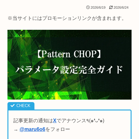
2026/6/19
2026/6/24
※当サイトにはプロモーションリンクが含まれます。
記事更新の通知は
X
でアナウンス٩(๑❛ᴗ❛๑)
→
@maru6o6
をフォロー