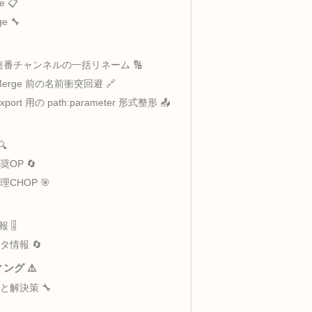
– チャンネル名のパターンリネーム
途 🎯
フロー 🔄
説 ⚙️
me Page 📋
on Page 🔧
💡
mple 1: 連番チャンネルの一括リネーム 🔢
ple 2: Merge 前の名前衝突回避 🔗
le 3: Export 用の path:parameter 形式整形 📤
タ 🔗
能OP 🔍
わせ推奨OP 🔄
・後処理CHOP 🎯