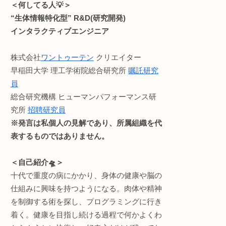
・ライフハック
などのお役立ち情報をお
ウンドメディア。(月間1万
読みやすさ重視でうっと
せん。が、お金に困ったら許して
記事内容に不備等ありま
い🙏
Profile:まる。