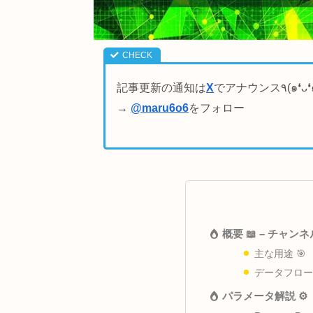
記事更新の通知は
X
→
@maru6o6
をフォロー