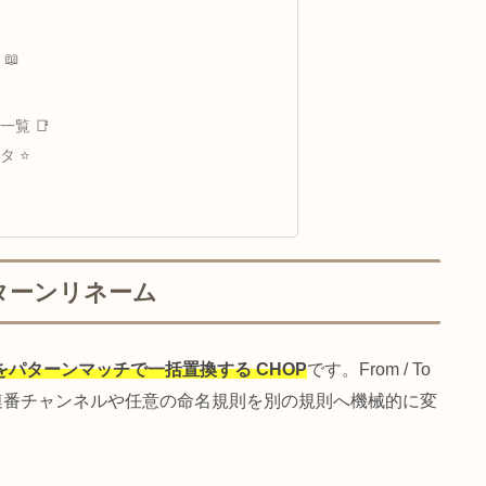
情報 📊
固有情報 🎚️
ペレータ情報 🔄
ーティング ⚠️
る問題と解決策 🔧
 🔗
ソース 📖

リー別一覧 📑
ペレータ ⭐
 🔎