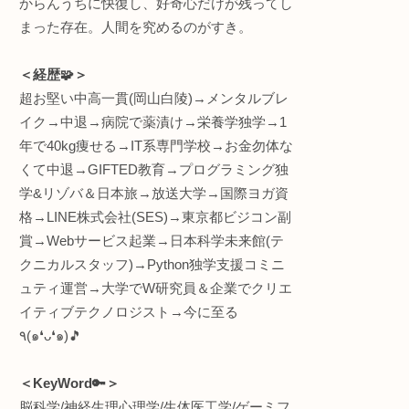
駆使
＜何してる人💡＞
“生体情報特化型” R&D(
インタラクティブエンジ
プロト
株式会社
ワントゥーテン
早稲田大学 理工学術院
員
総合研究機構 ヒューマ