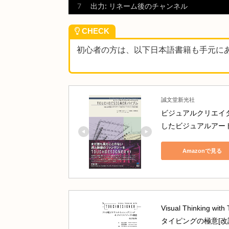
複数 CHOP を
Merge CHOP
で
データフロー 🔄
入力: 任意のチャンネル名を持つ CH
 ↓
From
 パターンでマッチング
 ↓
To パターンで置換
 ↓
出力: リネーム後のチャンネル
CHECK
初心者の方は、以下日本語書籍も手