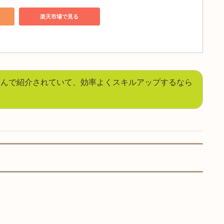
エイターのためのTOUCHDESIGNERバイブル: 映像と音楽を
ルアートの創り方をトップクリエイターの作例から解説
nで見る
楽天市場で見る
inking with TouchDesigner プロが選ぶリアルタイムレンダリング&
意[改訂第2版]
nで見る
楽天市場で見る