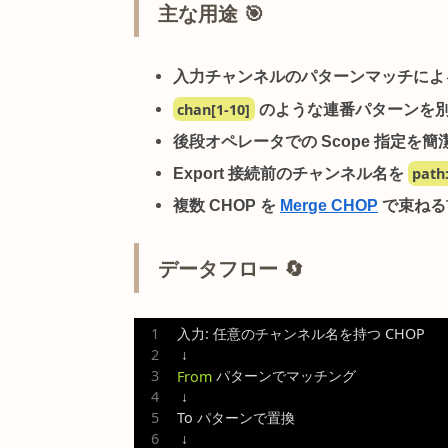
概要 📖 – チャンネル
Rename CHOP
は、
入力チャンネルの
2 つのパターン文字列を指定するだ
換できます。
主な用途 🎯
入力チャンネルのパターンマッ
chan[1-10]
のような連番パター
後段オペレータでの Scope 
Export 接続前のチャンネル名