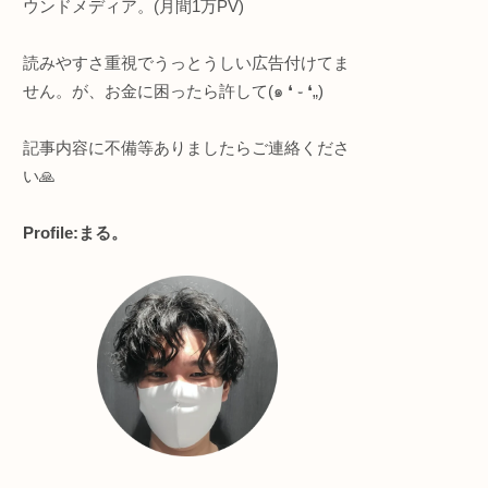
このサイトについて
 / To
的に変
知的好奇心強めな人向け
・プログラミング全般
・ヨガ/サウナ
・節約＆ポイ活