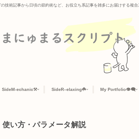
ラミングの技術記事から日頃の節約術など、お役立ち系記事を雑多に
📜
SideM-echanic⚒️
SideR–elaxing☘️
My Po
ガイド | 使い方・パラメータ解説