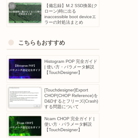
時の再インストール方法
【完全無料有】未経験から
実際に転職したエンジニア
が選ぶ、 おすすめのプロ
グラミングスクール5選！
【備忘録】M.2 SSD換装(
ローン)時に出る
inaccessible boot deviceエ
ラーの対処法まとめ
こちらもおすすめ
Histogram POP 完全ガイ
| 使い方・パラメータ解説
【TouchDesigner】