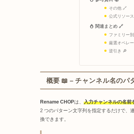
Info CHOP
CHOP
汎用オ
トラブルシュ
よくあ
参考資料 📚
その他
公式リ
関連まとめ 
ファミ
厳選オ
逆引き