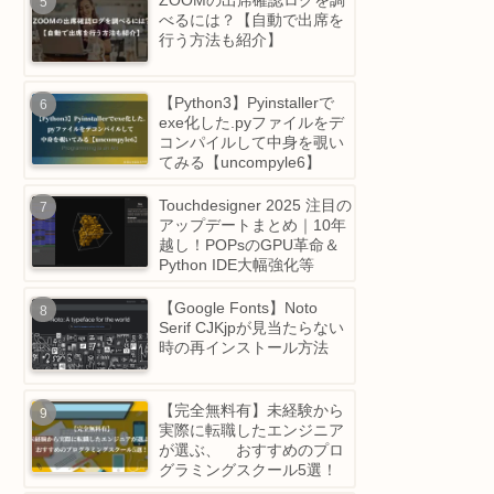
時、LINEなど一部のアプ
のみネットワークが繋がら
ず不安定になる問題
ZOOMの出席確認ログを調
べるには？【自動で出席を
行う方法も紹介】
【Python3】Pyinstallerで
exe化した.pyファイルをデ
コンパイルして中身を覗い
てみる【uncompyle6】
Touchdesigner 2025 注目
アップデートまとめ｜10
越し！POPsのGPU革命＆
Python IDE大幅強化等
【Google Fonts】Noto
Serif CJKjpが見当たらない