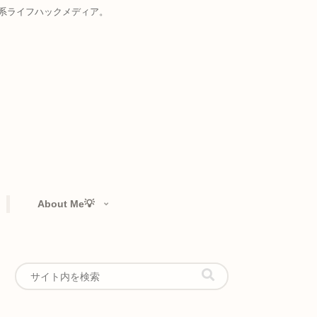
お届けする複合系ライフハックメディア。
rtfolio👁️‍🗨️
About Me💡