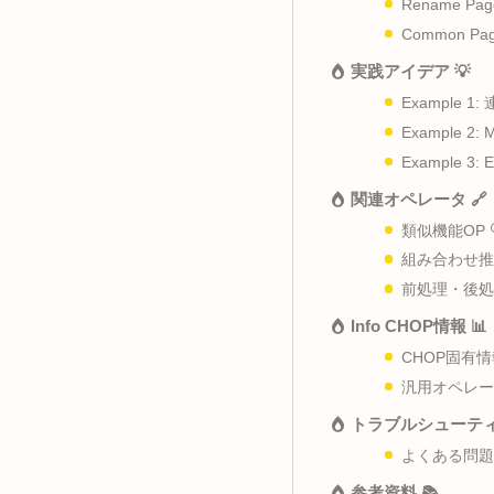
概要 📖 
主な用
データ
パラメータ解
Rena
Comm
実践アイデア 
Exa
Exam
Examp
関連オペレー
類似機
組み合
前処理