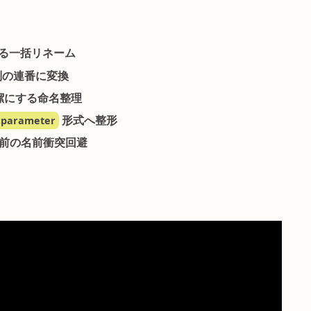
名のパターンリネーム
名前をパターンマッチで一括置換する CHOP
です。From
けで、連番チャンネルや任意の命名規則を別の規則へ機械
チによる一括リネーム
ンを別の連番に変換
指定を簡潔にする命名整理
を
path:parameter
形式へ整形