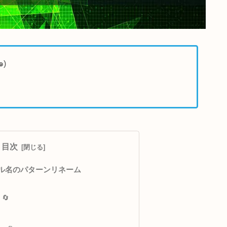
でアナウンス٩(๑❛ᴗ❛๑)
目次