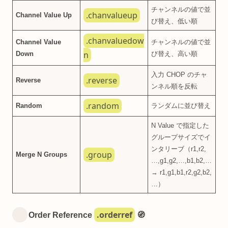
チャンネルの値で並
.chanvalueup
Channel Value Up
び替え、低い順
.chanvaluedow
Channel Value
チャンネルの値で並
n
Down
び替え、高い順
入力 CHOP のチャ
.reverse
Reverse
ンネル順を反転
.random
Random
ランダムに並び替え
N Value で指定した
グループサイズでイ
ンタリーブ（r1,r2,
.group
Merge N Groups
…,g1,g2,…,b1,b2,…
→ r1,g1,b1,r2,g2,b2,
…）
.orderref
Order Reference
🧭