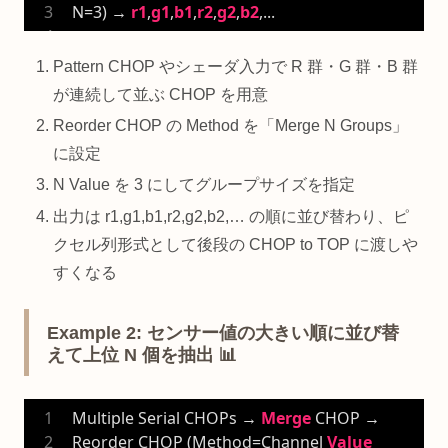
N=
3
) → 
r1
,
g1
,
b1
,
r2
,
g2
,
b2
,...
Pattern CHOP やシェーダ入力で R 群・G 群・B 群
が連続して並ぶ CHOP を用意
Reorder CHOP の Method を「Merge N Groups」
に設定
N Value を 3 にしてグループサイズを指定
出力は r1,g1,b1,r2,g2,b2,… の順に並び替わり、ピ
クセル列形式として後段の CHOP to TOP に渡しや
すくなる
Example 2: センサー値の大きい順に並び替
えて上位 N 個を抽出 📊
Multiple Serial CHOPs → 
Merge
 CHOP → 
Reorder CHOP (Method=Channel 
Value