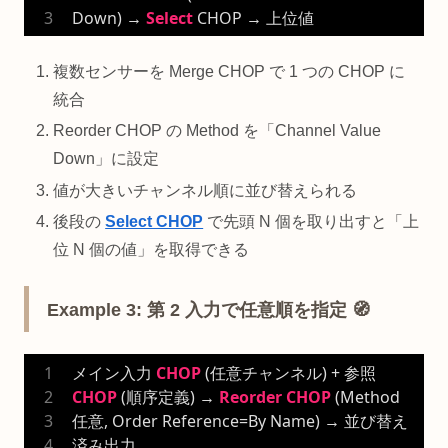
Down) → 
Select
 CHOP → 上位値
複数センサーを Merge CHOP で 1 つの CHOP に
統合
Reorder CHOP の Method を「Channel Value
Down」に設定
値が大きいチャンネル順に並び替えられる
後段の
Select CHOP
で先頭 N 個を取り出すと「上
位 N 個の値」を取得できる
Example 3: 第 2 入力で任意順を指定 🧭
メイン入力 
CHOP
 (任意チャンネル) + 参照 
CHOP
 (順序定義) → 
Reorder
CHOP
 (Method 
任意, Order Reference=By Name) → 並び替え
済み出力