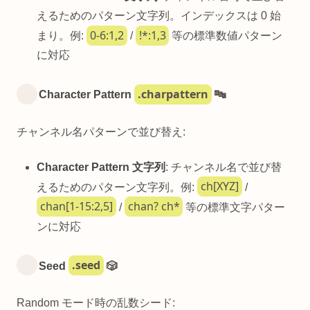
えるためのパターン文字列。インデックスは 0 始
0-6:1,2
!*:1,3
まり。例:
/
等の標準数値パターン
に対応
.charpattern
Character Pattern
🔤
チャンネル名パターンで並び替え:
Character Pattern 文字列
: チャンネル名で並び替
ch[XYZ]
えるためのパターン文字列。例:
/
chan[1-15:2,5]
chan? ch*
/
等の標準文字パター
ンに対応
.seed
Seed
🎲
Random モード時の乱数シード: