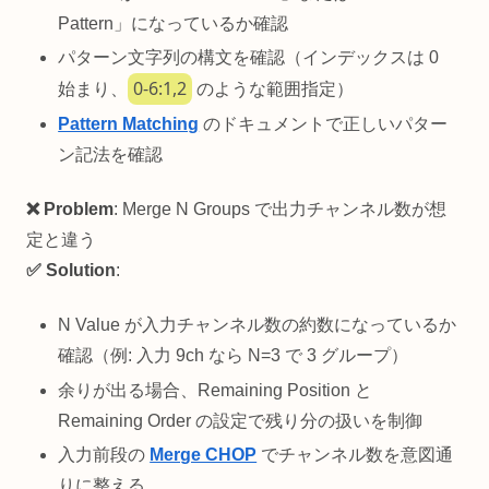
Pattern」になっているか確認
パターン文字列の構文を確認（インデックスは 0
0-6:1,2
始まり、
のような範囲指定）
Pattern Matching
のドキュメントで正しいパター
ン記法を確認
❌ Problem
: Merge N Groups で出力チャンネル数が想
定と違う
✅ Solution
:
N Value が入力チャンネル数の約数になっているか
確認（例: 入力 9ch なら N=3 で 3 グループ）
余りが出る場合、Remaining Position と
Remaining Order の設定で残り分の扱いを制御
入力前段の
Merge CHOP
でチャンネル数を意図通
りに整える