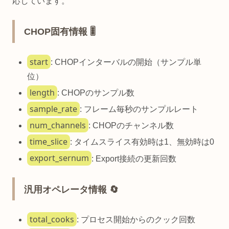
応しています。
CHOP固有情報 🎚️
start
: CHOPインターバルの開始（サンプル単
位）
length
: CHOPのサンプル数
sample_rate
: フレーム毎秒のサンプルレート
num_channels
: CHOPのチャンネル数
time_slice
: タイムスライス有効時は1、無効時は0
export_sernum
: Export接続の更新回数
汎用オペレータ情報 🔄
total_cooks
: プロセス開始からのクック回数