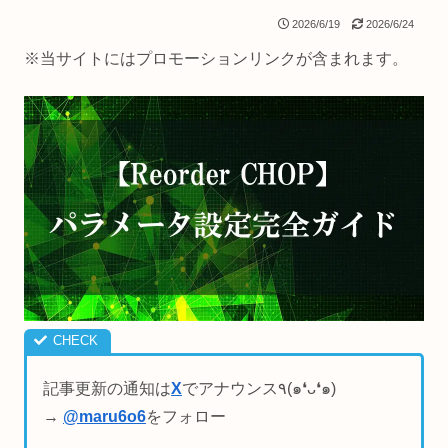
2026/6/19
2026/6/24
※当サイトにはプロモーションリンクが含まれます。
記事更新の通知は
X
でアナウンス٩(๑❛ᴗ❛๑)
→
@maru6o6
をフォロー