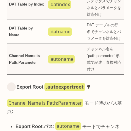
ンデックスでチャン
.datindex
DAT Table by Index
ネルとパラメータを
対応付け
DAT テーブルの行
DAT Table by
.datname
名でチャンネルとパ
Name
ラメータを対応付け
チャンネル名を
Channel Name is
`path:parameter` 形
.autoname
Path:Parameter
式で記述し直接対応
付け
.autoexportroot
Export Root
🌳
Channel Name is Path:Parameter
モード時のパス基
点:
autoname
Export Root パス
:
モードでチャンネ