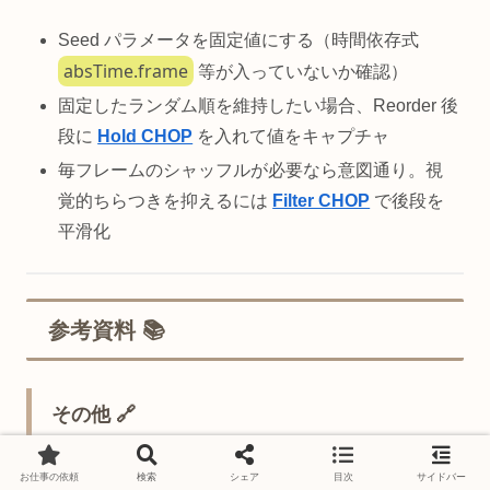
Seed パラメータを固定値にする（時間依存式
absTime.frame
等が入っていないか確認）
固定したランダム順を維持したい場合、Reorder 後
段に
Hold CHOP
を入れて値をキャプチャ
毎フレームのシャッフルが必要なら意図通り。視
覚的ちらつきを抑えるには
Filter CHOP
で後段を
平滑化
参考資料 📚
その他 🔗
TouchDesigner Wiki — CHOP 概要
お仕事の依頼
検索
シェア
目次
サイドバー