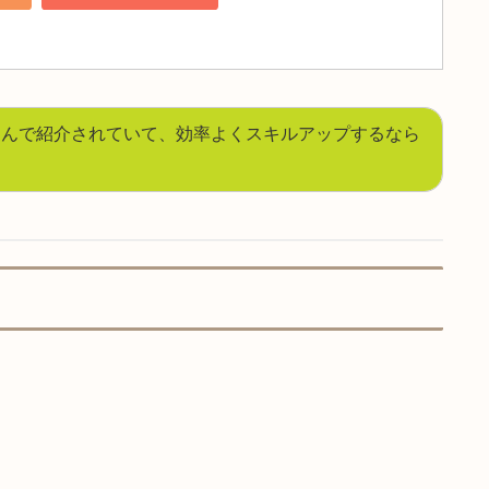
エイターのためのTOUCHDESIGNERバイブル: 映像と音楽を
ルアートの創り方をトップクリエイターの作例から解説
nで見る
楽天市場で見る
inking with TouchDesigner プロが選ぶリアルタイムレンダリング&
意[改訂第2版]
nで見る
楽天市場で見る