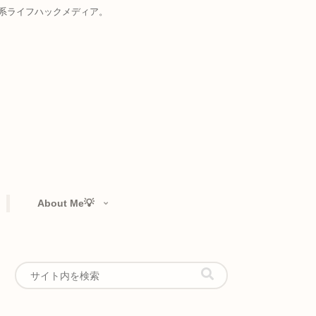
お届けする複合系ライフハックメディア。
rtfolio👁️‍🗨️
About Me💡