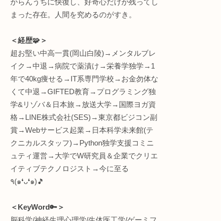
駆使
＜何してる人💡＞
“生体情報特化型” R&D(
プロト
インタラクティブエンジ
株式会社
ワントゥーテン
早稲田大学 理工学術院
員
総合研究機構 ヒューマ