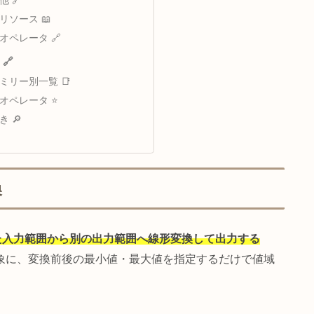
POP固有情報 ✨
汎用オペレータ情報 🔄
POP 共通情報 📡
ブルシューティング ⚠️
よくある問題と解決策 🔧
資料 📚
その他 🔗
公式リソース 📖
関連オペレータ 🔗
まとめ 🔗
ファミリー別一覧 📑
厳選オペレータ ⭐
逆引き 🔎