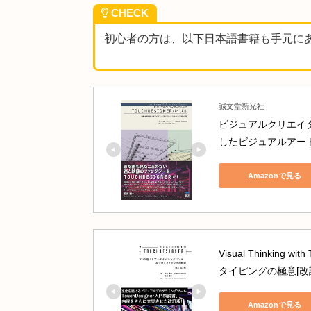
カスタム属性を新しいデータ型
データフロー 🔄
入力: 点群の属性データ（変換前の
 ↓
リマップ処理（
Map
from
 の範囲を
 ↓
出力: 変換後の属性を持つ点群
CHECK
初心者の方は、以下日本語書籍も手