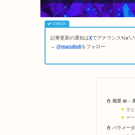
記事更新の通知は
X
→
@maru6o6
をフォロー