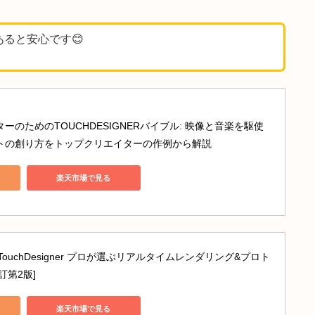
・成分数で出力する変換
範囲）
 
Map
 to の範囲へ線形変換）
元にあると安心です😊