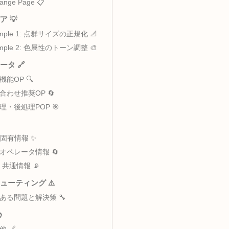
 📖 – 属性値の範囲を変換
主な用途 🎯
データフロー 🔄
メータ解説 ⚙️
ReRange Page 📋
アイデア 💡
Example 1: 点群サイズの正規化 📐
Example 2: 色属性のトーン調整 🎨
オペレータ 🔗
類似機能OP 🔍
組み合わせ推奨OP 🔄
前処理・後処理POP 🎯
o情報 📊