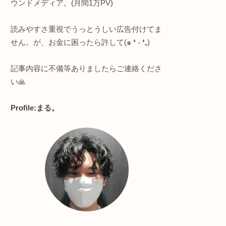
このサイトについて
る
で値域
知的好奇心強めな人向け
・プログラミング全般
・ヨガ/サウナ
・節約＆ポイ活