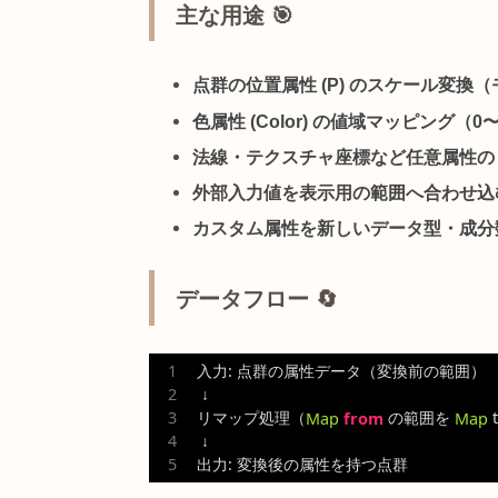
概要 📖 – 属性値の範囲
ReRange POP
は、
点群の属性値を指
POP
です。位置・色・法線などの属
を合わせ込めます。
主な用途 🎯
点群の位置属性 (P) のスケール
色属性 (Color) の値域マッピン
法線・テクスチャ座標など任意
外部入力値を表示用の範囲へ合