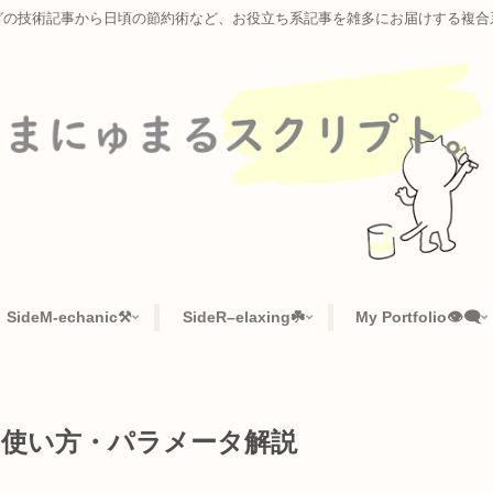
ラミングの技術記事から日頃の節約術など、お役立ち系記事を雑多に
📜
SideM-echanic⚒️
SideR–elaxing☘️
My Po
ガイド | 使い方・パラメータ解説