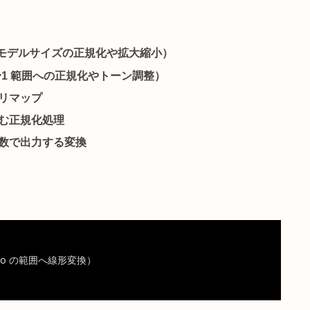
を変換
定した入力範囲から別の出力範囲へ線形変換して出力す
性を対象に、変換前後の最小値・最大値を指定するだけ
変換
（モデルサイズの正規化や拡大縮小）
グ
（0〜1 範囲への正規化やトーン調整）
属性のリマップ
わせ込む正規化処理