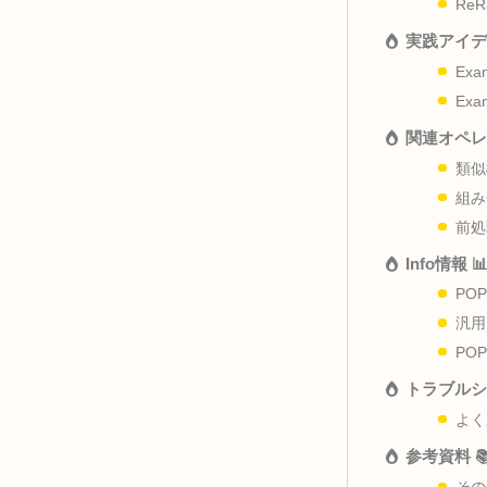
概要
パラ
実践
関連
Inf