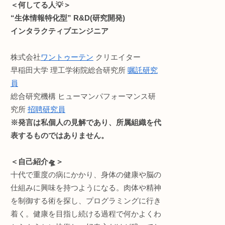
・ライフハック
などのお役立ち情報をお
ウンドメディア。(月間1万
読みやすさ重視でうっと
せん。が、お金に困ったら許して
記事内容に不備等ありま
い🙏
Profile:まる。