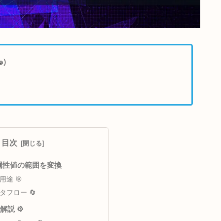
でアナウンス٩(๑❛ᴗ❛๑)
目次