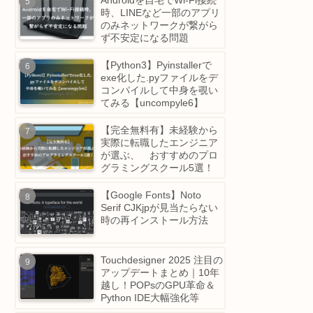
べるには？【自動で出席を
行う方法も紹介】
Androidを自宅でWi-Fi接続
時、LINEなど一部のアプ
のみネットワークが繋がら
ず不安定になる問題
【Python3】Pyinstallerで
exe化した.pyファイルをデ
コンパイルして中身を覗い
てみる【uncompyle6】
【完全無料有】未経験から
実際に転職したエンジニア
が選ぶ、 おすすめのプロ
グラミングスクール5選！
【Google Fonts】Noto
Serif CJKjpが見当たらない