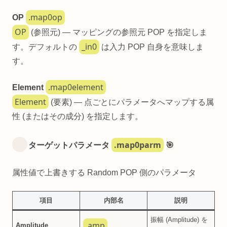
.map0op
OP
OP
(参照元) — マッピングの参照元 POP を指定しま
_in0
す。デフォルトの
は入力 POP 自身を意味しま
す。
.map0element
Element
Element
(要素) — 点ごとにパラメータへマップする属
性 (またはその成分) を指定します。
.map0parm
ターゲットパラメータ
🎯
属性値で上書きする Random POP 側のパラメータ
項目
内部名
説明
振幅 (Amplitude) を
.amp
Amplitude