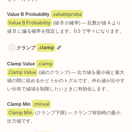
.valuebproba
Value B Probability
Value B Probability
(値 B の確率) — 乱数が値 A より
値 B に偏る確率を指定します。0.5 で半々になります。
.clamp
クランプ
📏
.clamp
Clamp Value
Clamp Value
(値のクランプ) — 出力値を最小値と最大
値の間に収めるかどうかのトグルです。外れ値が出やす
い分布で値域を制限したいときに有効化します。
.minval
Clamp Min
Clamp Min
(クランプ下限) — クランプ有効時の最小
出力値です。