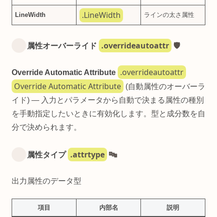
.LineWidth
LineWidth
ラインの太さ属性
.overrideautoattr
属性オーバーライド
🛡️
.overrideautoattr
Override Automatic Attribute
Override Automatic Attribute
(自動属性のオーバーラ
イド) — 入力とパラメータから自動で決まる属性の種別
を手動指定したいときに有効化します。型と成分数を自
分で決められます。
.attrtype
属性タイプ
🔤
出力属性のデータ型
項目
内部名
説明