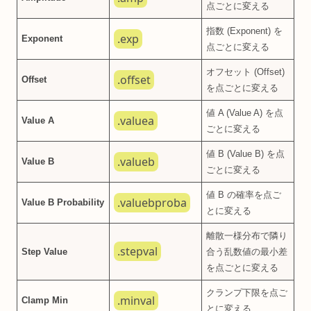
点ごとに変える
指数 (Exponent) を
.exp
Exponent
点ごとに変える
オフセット (Offset)
.offset
Offset
を点ごとに変える
値 A (Value A) を点
.valuea
Value A
ごとに変える
値 B (Value B) を点
.valueb
Value B
ごとに変える
値 B の確率を点ご
.valuebproba
Value B Probability
とに変える
離散一様分布で隣り
.stepval
Step Value
合う乱数値の最小差
を点ごとに変える
クランプ下限を点ご
.minval
Clamp Min
とに変える