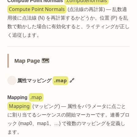
.computenormals
Compute Point Normals
Compute Point Normals
(点法線の再計算) — 乱数適
用後に点法線 (N) を再計算するかどうか。位置 (P) を乱
数で動かした場合に有効化すると、ライティングが正し
く追従します。
Map Page 🗺️
.map
属性マッピング
🔗
.map
Mapping
Mapping
(マッピング) — 属性をパラメータに点ごと
に割り当てるシーケンスの開始マーカーです。連番ブロ
ック (map0、map1、…) で複数のマッピングを定義し
ます。