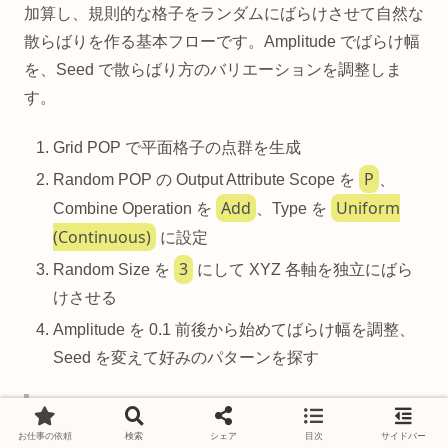
加算し、規則的な格子をランダムにばらけさせて自然な
散らばりを作る基本フローです。Amplitude でばらけ幅
を、Seed で散らばり方のバリエーションを調整しま
す。
Grid POP で平面格子の点群を生成
P
Random POP の Output Attribute Scope を
、
Add
Uniform
Combine Operation を
、Type を
(Continuous)
に設定
3
Random Size を
にして XYZ 各軸を独立にばら
けさせる
Amplitude を 0.1 前後から始めてばらけ幅を調整、
Seed を変えて好みのパターンを探す
Example 2: コーン方向に放射する速度 🚀
お仕事の依頼
検索
シェア
目次
サイドバー