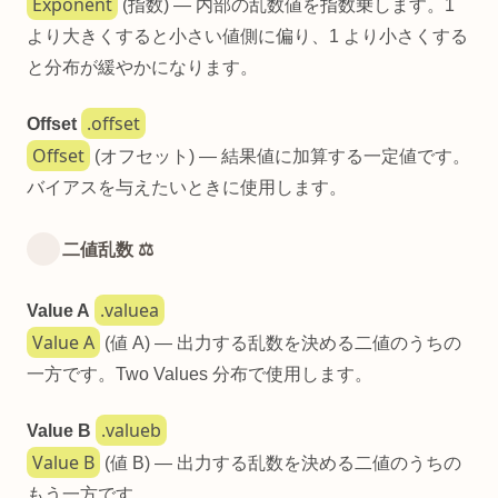
Exponent
(指数) — 内部の乱数値を指数乗します。1
より大きくすると小さい値側に偏り、1 より小さくする
と分布が緩やかになります。
.offset
Offset
Offset
(オフセット) — 結果値に加算する一定値です。
バイアスを与えたいときに使用します。
二値乱数 ⚖️
.valuea
Value A
Value A
(値 A) — 出力する乱数を決める二値のうちの
一方です。Two Values 分布で使用します。
.valueb
Value B
Value B
(値 B) — 出力する乱数を決める二値のうちの
もう一方です。