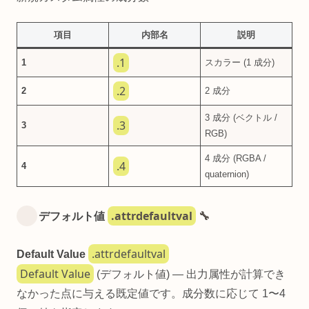
項目
内部名
説明
.1
1
スカラー (1 成分)
.2
2
2 成分
3 成分 (ベクトル /
.3
3
RGB)
4 成分 (RGBA /
.4
4
quaternion)
.attrdefaultval
デフォルト値
🔧
.attrdefaultval
Default Value
Default Value
(デフォルト値) — 出力属性が計算でき
なかった点に与える既定値です。成分数に応じて 1〜4