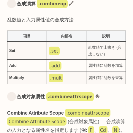
.combineop
合成演算
🔗
乱数値と入力属性値の合成方法
項目
内部名
説明
乱数値で上書き (合
.set
Set
成しない)
.add
Add
属性値に乱数を加算
.mult
Multiply
属性値に乱数を乗算
.combineattrscope
合成対象属性
🎯
.combineattrscope
Combine Attribute Scope
Combine Attribute Scope
(合成対象属性) — 合成演算
P
Cd
N
の入力となる属性名を指定します (例:
、
、
)。