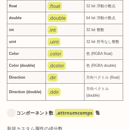
.float
float
32 bit 浮動小数点
.double
double
64 bit 浮動小数点
.int
int
32 bit 整数
.uint
uint
32 bit 符号なし整数
.color
Color
色 (RGBA float)
.dcolor
Color (double)
色 (RGBA double)
.dir
Direction
方向ベクトル (float)
方向ベクトル
.ddir
Direction (double)
(double)
.attrnumcomps
コンポーネント数
🔢
新規カスタム属性の成分数