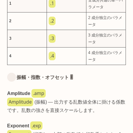
全成分共通の単一パ
.1
1
ラメータ
2 成分独立のパラメ
.2
2
ータ
3 成分独立のパラメ
.3
3
ータ
4 成分独立のパラメ
.4
4
ータ
振幅・指数・オフセット 🎚️
.amp
Amplitude
Amplitude
(振幅) — 出力する乱数値全体に掛ける係数
です。乱数の強さを直接スケールします。
.exp
Exponent