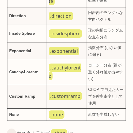
te
確率で選択
円錐内のランダムな
.direction
Direction
方向ベクトル
球の内部にランダム
.insidesphere
Inside Sphere
な点を分布
指数分布 (小さい値
.exponential
Exponential
に偏る)
コーシー分布 (裾が
.cauchylorent
Cauchy-Lorentz
重く外れ値が出やす
z
い)
CHOP で与えたカー
.customramp
Custom Ramp
ブを確率密度として
使用
.none
None
乱数を生成しない