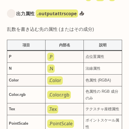
.outputattrscope
出力属性
📤
乱数を書き込む先の属性 (またはその成分)
項目
内部名
説明
.P
P
点位置属性
.N
N
法線属性
.Color
Color
色属性 (RGBA)
色属性の RGB 成分
.Color.rgb
Color.rgb
のみ
.Tex
Tex
テクスチャ座標属性
ポイントスケール属
.PointScale
PointScale
性