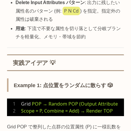
Delete Input Attributes パターン
: 出力に残したい
P N Cd
属性名のパターン (例:
) を指定。指定外の
属性は破棄される
用途
: 下流で不要な属性を切り落として分岐ブラン
チを軽量化、メモリ・帯域を節約
実践アイデア 💡
Example 1: 点位置をランダムに散らす 🎲
Grid
POP → Random POP (Output Attribute 
Scope = P, Combine = Add) → Render TOP
Grid POP で整列した点群の位置属性 (P) に一様乱数を