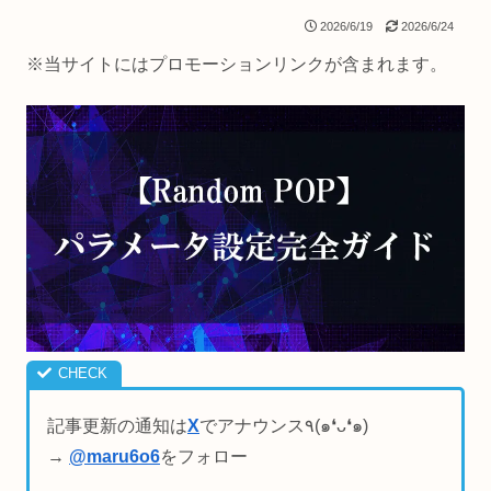
2026/6/19
2026/6/24
※当サイトにはプロモーションリンクが含まれます。
記事更新の通知は
X
でアナウンス٩(๑❛ᴗ❛๑)
→
@maru6o6
をフォロー