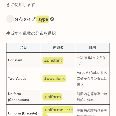
きに使用します。
.type
分布タイプ
🎲
生成する乱数の分布を選択
項目
内部名
説明
一定値 (ばらつきな
.constant
Constant
し)
Value A / Value B の
.twovalues
Two Values
二値からランダムに
選択
Uniform
範囲内を等確率で連
.uniform
(Continuous)
続的に分布
.uniformdiscre
等間隔の離散値を等
Uniform (Discrete)