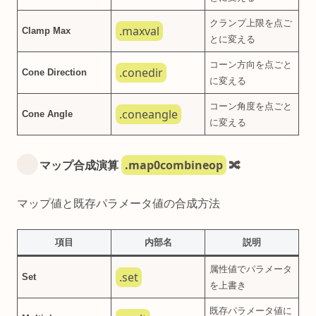
クランプ上限を点ご
.maxval
Clamp Max
とに変える
コーン方向を点ごと
.conedir
Cone Direction
に変える
コーン角度を点ごと
.coneangle
Cone Angle
に変える
.map0combineop
マップ合成演算
🔀
マップ値と既存パラメータ値の合成方法
項目
内部名
説明
属性値でパラメータ
.set
Set
を上書き
既存パラメータ値に