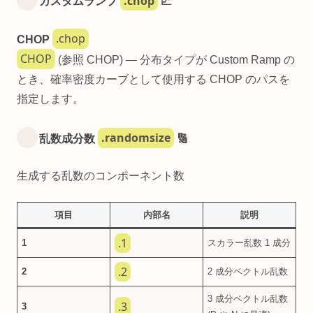
.chop
カスタムランプ
📈
.chop
CHOP
CHOP
(参照 CHOP) — 分布タイプが Custom Ramp の
とき、確率密度カーブとして使用する CHOP のパスを
指定します。
.randomsize
乱数成分数
🔢
生成する乱数のコンポーネント数
項目
内部名
説明
.1
1
スカラー乱数 1 成分
.2
2
2 成分ベクトル乱数
3 成分ベクトル乱数
.3
3