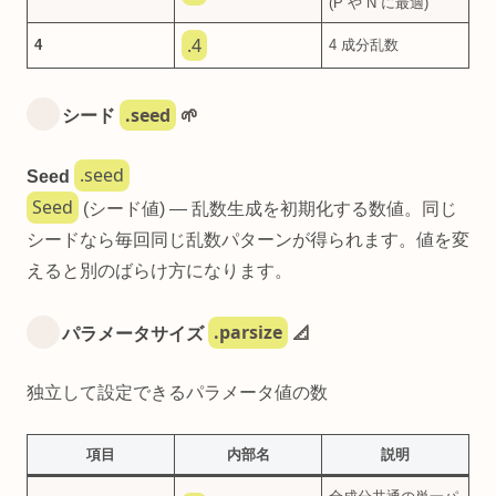
(P や N に最適)
.4
4
4 成分乱数
.seed
シード
🌱
.seed
Seed
Seed
(シード値) — 乱数生成を初期化する数値。同じ
シードなら毎回同じ乱数パターンが得られます。値を変
えると別のばらけ方になります。
.parsize
パラメータサイズ
📐
独立して設定できるパラメータ値の数
項目
内部名
説明