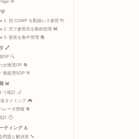
 – 別の場所のSOPを参照
主な用途 🎯
データフロー 🔄
ータ解説 ⚙️
Select Page 🎯
デア 💡
Example 1: 別 COMP を配線レス参照 🔌
Example 2: 式で参照先を動的切替 🔀
Example 3: 形状を集中管理 📚
ペレータ 🔗
類似機能OP 🔍
組み合わせ推奨OP 🔄
前処理・後処理SOP 🎯