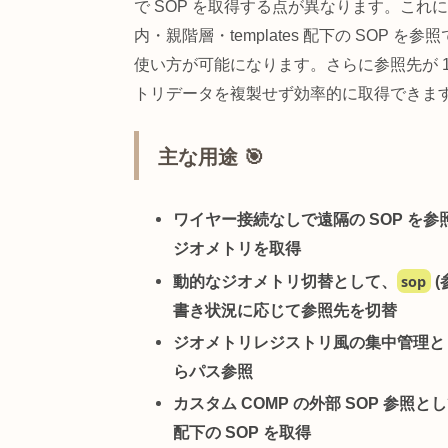
概要 📖 – 別の場所のS
Select SOP
は、
ワイヤー接続を使わず
して参照する選択中継 SOP
です。Sel
が上流ワイヤー接続を必要とするのに対し、
で SOP を取得する点が異なります
内・親階層・templates 配下の
使い方が可能になります。さらに参照
トリデータを複製せず効率的に取得
主な用途 🎯