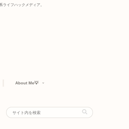
お届けする複合系ライフハックメディア。
rtfolio👁️‍🗨️
About Me💡