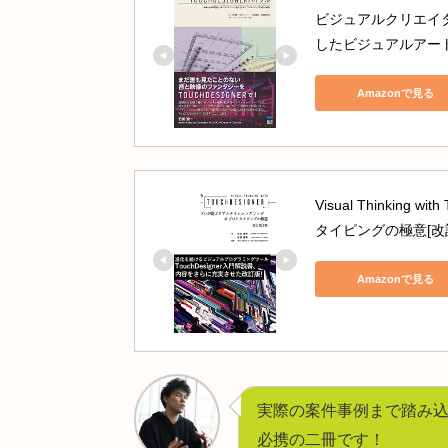
参照元: ネットワーク内のいずれかの
 ↓ (パス参照、ワイヤー無し)
Select
SOP
 が 
sop
 パスで取得
 ↓
出力: 下流 
SOP
 または 
Geometry
CHECK
初心者の方は、以下日本語書籍も手
誠文堂新光社
ビジュアルクリ
したビジュア