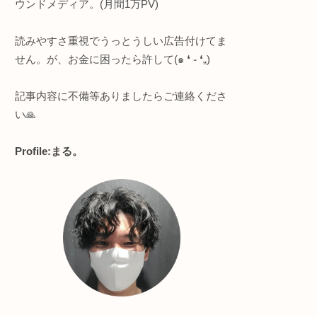
このサイトについて
列で指定
 SOP
字列
P
リ的な
ジオメ
知的好奇心強めな人向け
・プログラミング全般
・ヨガ/サウナ
・節約＆ポイ活