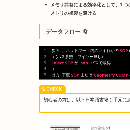
ワイヤー接続なしで遠隔の SOP
ジオメトリを取得
動的なジオメトリ切替
として、
書き状況に応じて参照先を切替
ジオメトリレジストリ風の集中
らパス参照
カスタム COMP の外部 SOP 参
配下の SOP を取得
メモリ共有による効率化
として
メトリの複製を避ける
データフロー 🔄