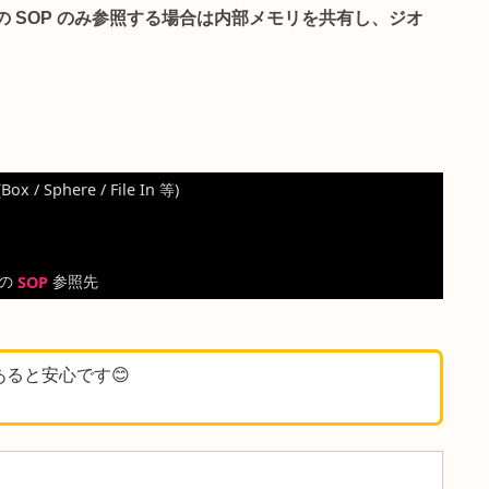
 を参照
し、ネットワーク図の配線を増やさずに別 COMP
sop
(参照先 SOP のパス) パラメータにエクスプレッシ
管理
として、共有 SOP 群を 1 箇所にまとめ Select SOP
照
として、サブネット内から親階層・別ブランチ・templa
、1 つの SOP のみ参照する場合は内部メモリを共有し