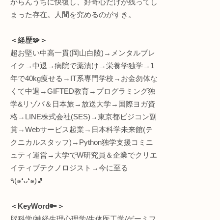
＜何してる人💡＞
“生体情報特化型” R&D(
インタラクティブエンジ
株式会社
ワントゥーテン
早稲田大学 理工学術院
駆使
員
総合研究機構 ヒューマ