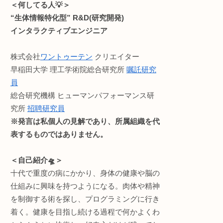
・ライフハック
 内の
などのお役立ち情報をお
ウンドメディア。(月間1万
ョンを
読みやすさ重視でうっと
 群か
せん。が、お金に困ったら許して
記事内容に不備等ありま
tes
い🙏
、ジオ
Profile:まる。