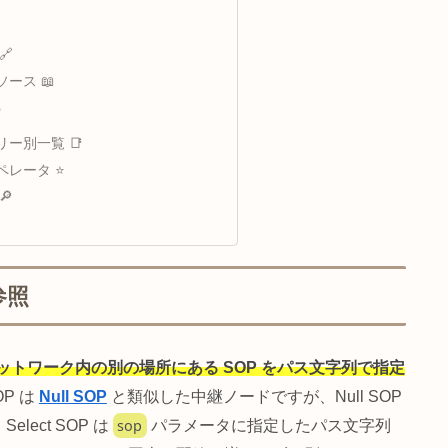
CHOP情報 📊
ジオメトリ統計 📐
GPU 転送タイミング 🎮
汎用オペレータ情報 🔄
クック統計 ⏱️
ルシューティング ⚠️
よくある問題と解決策 🔧
 📚
その他 🔗
公式リソース 📖
め 🔗
ファミリー別一覧 📑
厳選オペレータ ⭐
逆引き 🔎