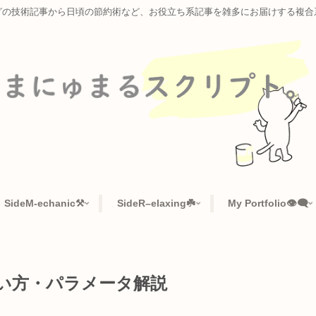
ラミングの技術記事から日頃の節約術など、お役立ち系記事を雑多に
📜
SideM-echanic⚒️
SideR–elaxing☘️
My Po
イド | 使い方・パラメータ解説