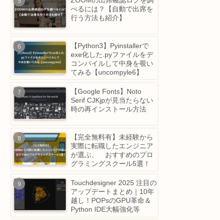
時、LINEなど一部のアプ
のみネットワークが繋がら
ず不安定になる問題
ZOOMの出席確認ログを調
べるには？【自動で出席を
行う方法も紹介】
【Python3】Pyinstallerで
exe化した.pyファイルをデ
コンパイルして中身を覗い
てみる【uncompyle6】
【Google Fonts】Noto
Serif CJKjpが見当たらない
時の再インストール方法
【完全無料有】未経験から
実際に転職したエンジニア