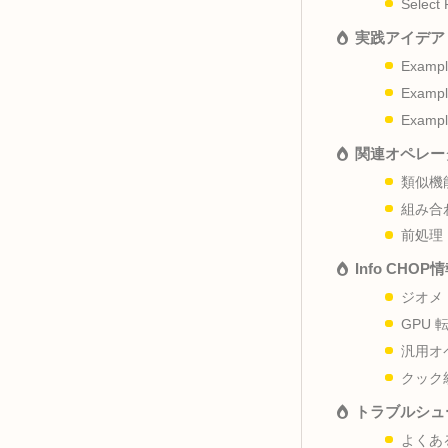
概要 
パラメ
実践アイ
関連オ