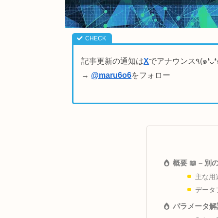
記事更新の通知は
X
→
@maru6o6
をフォロー