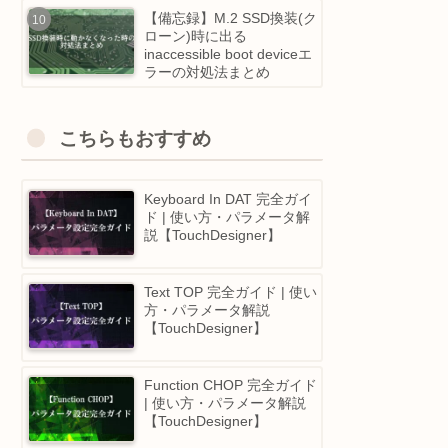
が選ぶ、 おすすめのプロ
グラミングスクール5選！
Touchdesigner 2025 注目
アップデートまとめ｜10
越し！POPsのGPU革命＆
Python IDE大幅強化等
【備忘録】M.2 SSD換装(
ローン)時に出る
inaccessible boot deviceエ
ラーの対処法まとめ
こちらもおすすめ
Keyboard In DAT 完全ガイ
ド | 使い方・パラメータ解
説【TouchDesigner】