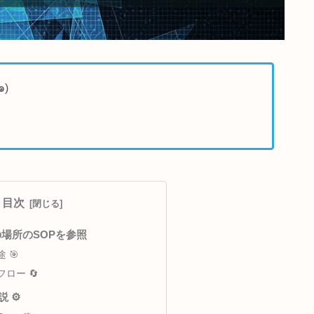
でアナウンス٩(๑❛ᴗ❛๑)
目次