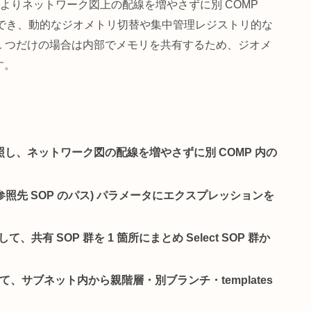
OPを参照
、ネットワーク内の別の場所にある SOP をパス文字
ect SOP は
Null SOP
と類似した中継ノードですが、Null
Select SOP は
sop
パラメータに指定したパス文
。これによりネットワーク図上の配線を増やさずに別 COM
 SOP を参照でき、動的なジオメトリ切替や集中管理レジスト
先が 1 つだけの場合は内部でメモリを共有するため、
できます。