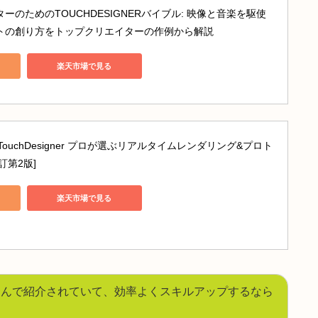
 
SOP
 (Box / Sphere / File In 等)
COMP
 の 
SOP
 参照先
元にあると安心です😊
エイターのためのTOUCHDESIGNERバイブル: 映像と音楽を
ルアートの創り方をトップクリエイターの作例から解説