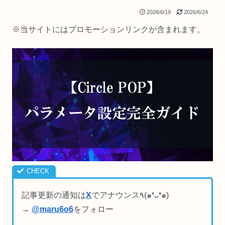
2026/6/19
2026/6/24
※当サイトにはプロモーションリンクが含まれます。
記事更新の通知は
X
でアナウンス٩(๑❛ᴗ❛๑)
→
@maru6o6
をフォロー