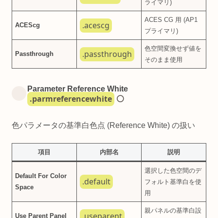
ライマリ)
ACES CG 用 (AP1
.acescg
ACEScg
プライマリ)
色空間変換せず値を
.passthrough
Passthrough
そのまま使用
Parameter Reference White
.parmreferencewhite
⚪
色パラメータの基準白色点 (Reference White) の扱い
項目
内部名
説明
選択した色空間のデ
Default For Color
.default
フォルト基準白を使
Space
用
親パネルの基準白設
.useparent
Use Parent Panel