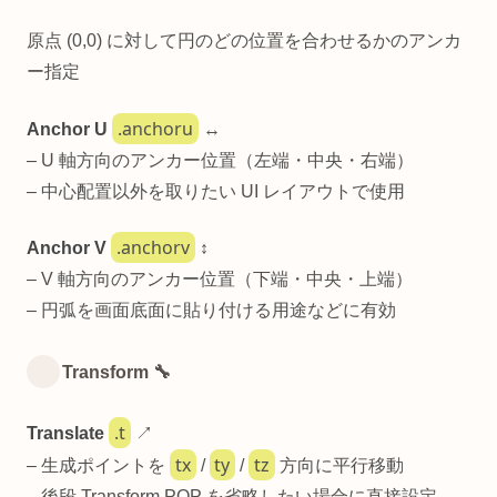
原点 (0,0) に対して円のどの位置を合わせるかのアンカ
ー指定
.anchoru
Anchor U
↔️
– U 軸方向のアンカー位置（左端・中央・右端）
– 中心配置以外を取りたい UI レイアウトで使用
.anchorv
Anchor V
↕️
– V 軸方向のアンカー位置（下端・中央・上端）
– 円弧を画面底面に貼り付ける用途などに有効
Transform 🔧
.t
Translate
↗️
tx
ty
tz
– 生成ポイントを
/
/
方向に平行移動
– 後段 Transform POP を省略したい場合に直接設定