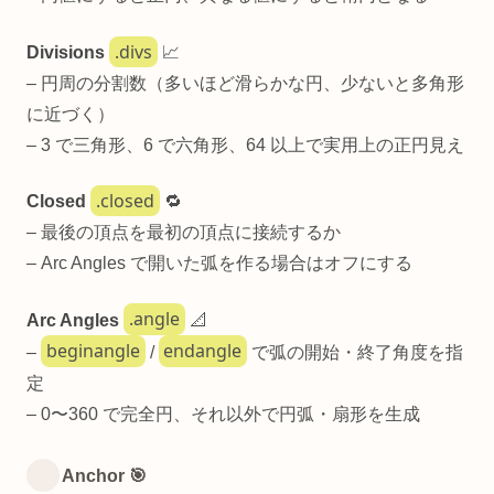
.divs
Divisions
📈
– 円周の分割数（多いほど滑らかな円、少ないと多角形
に近づく）
– 3 で三角形、6 で六角形、64 以上で実用上の正円見え
.closed
Closed
🔁
– 最後の頂点を最初の頂点に接続するか
– Arc Angles で開いた弧を作る場合はオフにする
.angle
Arc Angles
📐
beginangle
endangle
–
/
で弧の開始・終了角度を指
定
– 0〜360 で完全円、それ以外で円弧・扇形を生成
Anchor 🎯