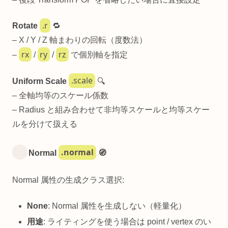
.r
Rotate
🔁
– X / Y / Z 軸まわりの回転（度数法）
rx
ry
rz
–
/
/
で個別軸を指定
.scale
Uniform Scale
🔍
– 全軸均等のスケール係数
– Radius と組み合わせて非均等スケールと均等スケー
ルを分けて扱える
.normal
Normal
🧭
Normal 属性の生成クラス選択:
None
: Normal 属性を生成しない（軽量化）
用途
: ライティングを使う場合は point / vertex のい