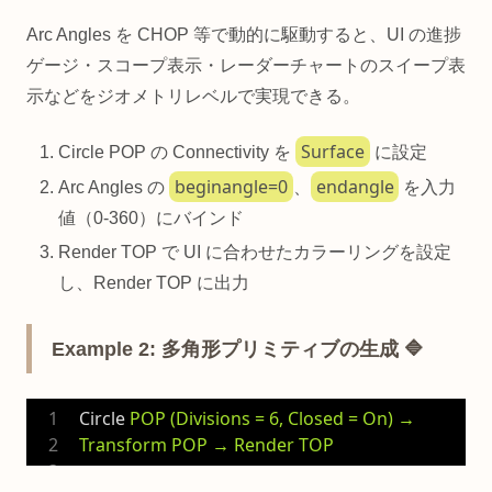
Arc Angles を CHOP 等で動的に駆動すると、UI の進捗
ゲージ・スコープ表示・レーダーチャートのスイープ表
示などをジオメトリレベルで実現できる。
Surface
Circle POP の Connectivity を
に設定
beginangle=0
endangle
Arc Angles の
、
を入力
値（0-360）にバインド
Render TOP で UI に合わせたカラーリングを設定
し、Render TOP に出力
Example 2: 多角形プリミティブの生成 🔷
Circle
POP (Divisions = 6, Closed = On) → 
Transform POP → Render TOP