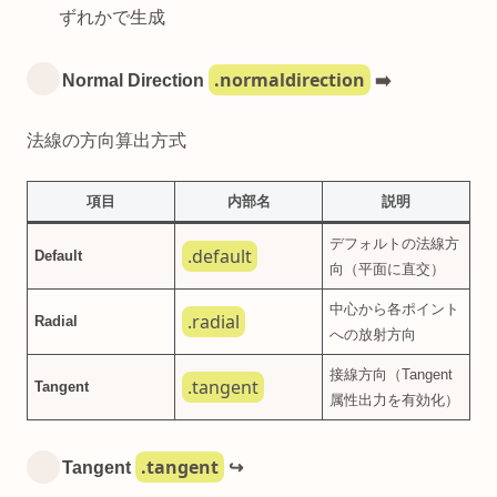
ずれかで生成
.normaldirection
Normal Direction
➡️
法線の方向算出方式
項目
内部名
説明
デフォルトの法線方
.default
Default
向（平面に直交）
中心から各ポイント
.radial
Radial
への放射方向
接線方向（Tangent
.tangent
Tangent
属性出力を有効化）
.tangent
Tangent
↪️