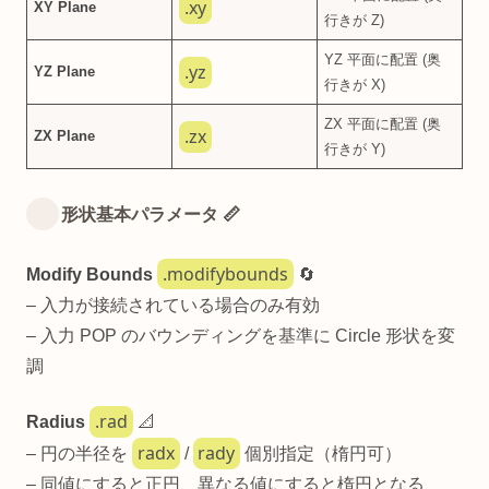
.xy
XY Plane
行きが Z)
YZ 平面に配置 (奥
.yz
YZ Plane
行きが X)
ZX 平面に配置 (奥
.zx
ZX Plane
行きが Y)
形状基本パラメータ 📏
.modifybounds
Modify Bounds
🔄
– 入力が接続されている場合のみ有効
– 入力 POP のバウンディングを基準に Circle 形状を変
調
.rad
Radius
📐
radx
rady
– 円の半径を
/
個別指定（楕円可）
– 同値にすると正円、異なる値にすると楕円となる