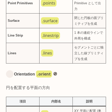
.points
Point Primitives
Primitive として出
力
閉じた円板の面プリ
.surface
Surface
ミティブを生成
1 本の連続ラインで
.linestrip
Line Strip
外周を構成
セグメントごとに独
.lines
Lines
立した線プリミティ
ブを生成
.orient
Orientation
🧭
円を配置する平面の方向
項目
内部名
説明
XY 平面に配置 (奥