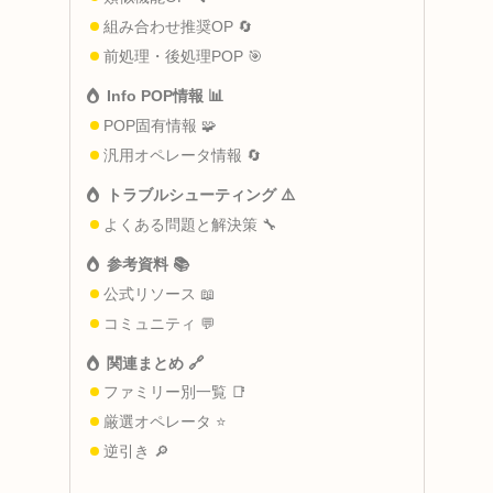
組み合わせ推奨OP 🔄
前処理・後処理POP 🎯
Info POP情報 📊
POP固有情報 🧩
汎用オペレータ情報 🔄
トラブルシューティング ⚠️
よくある問題と解決策 🔧
参考資料 📚
公式リソース 📖
コミュニティ 💬
関連まとめ 🔗
ファミリー別一覧 📑
厳選オペレータ ⭐
逆引き 🔎