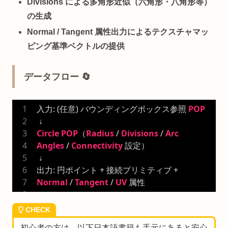
Divisions による多角形近似（六角形・八角形等）
の生成
Normal / Tangent 属性出力によるテクスチャマッ
ピング基準ベクトルの提供
データフロー 🔄
入力: (任意) バウンディングボックス参照 
POP
 ↓
Circle
POP
（
Radius
 / 
Divisions
 / 
Arc
Angles
 / 
Connectivity
 設定）
 ↓
出力: 円ポイント + 接続プリミティブ + 
Normal
 / 
Tangent
 / 
UV
 属性
CHECK
初心者の方は、以下日本語書籍も手元にあると安心