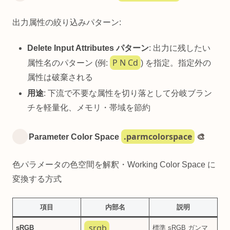
出力属性の絞り込みパターン:
Delete Input Attributes パターン
: 出力に残したい
P N Cd
属性名のパターン (例:
) を指定。指定外の
属性は破棄される
用途
: 下流で不要な属性を切り落として分岐ブラン
チを軽量化、メモリ・帯域を節約
.parmcolorspace
Parameter Color Space
🎨
色パラメータの色空間を解釈・Working Color Space に
変換する方式
項目
内部名
説明
.srgb
sRGB
標準 sRGB ガンマ