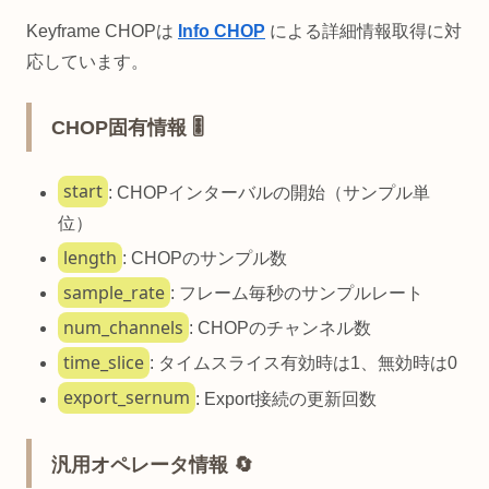
Keyframe CHOPは
Info CHOP
による詳細情報取得に対
応しています。
CHOP固有情報 🎚️
start
: CHOPインターバルの開始（サンプル単
位）
length
: CHOPのサンプル数
sample_rate
: フレーム毎秒のサンプルレート
num_channels
: CHOPのチャンネル数
time_slice
: タイムスライス有効時は1、無効時は0
export_sernum
: Export接続の更新回数
汎用オペレータ情報 🔄