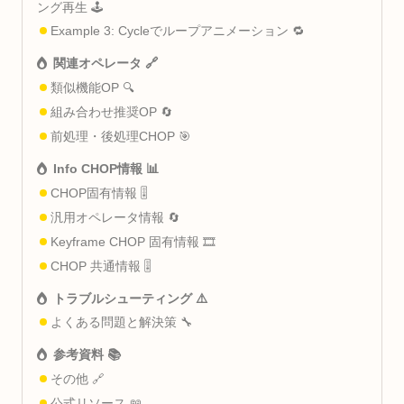
ング再生 🕹️
Example 3: Cycleでループアニメーション 🔁
関連オペレータ 🔗
類似機能OP 🔍
組み合わせ推奨OP 🔄
前処理・後処理CHOP 🎯
Info CHOP情報 📊
CHOP固有情報 🎚️
汎用オペレータ情報 🔄
Keyframe CHOP 固有情報 🎞️
CHOP 共通情報 🎚️
トラブルシューティング ⚠️
よくある問題と解決策 🔧
参考資料 📚
その他 🔗
公式リソース 📖