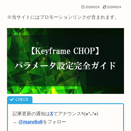
2026/6/19
2026/6/24
※当サイトにはプロモーションリンクが含まれます。
記事更新の通知は
X
でアナウンス٩(๑❛ᴗ❛๑)
→
@maru6o6
をフォロー