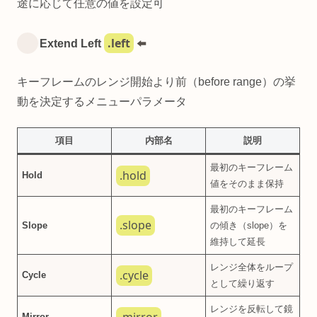
途に応じて任意の値を設定可
.left
Extend Left
⬅️
キーフレームのレンジ開始より前（before range）の挙
動を決定するメニューパラメータ
項目
内部名
説明
最初のキーフレーム
.hold
Hold
値をそのまま保持
最初のキーフレーム
.slope
Slope
の傾き（slope）を
維持して延長
レンジ全体をループ
.cycle
Cycle
として繰り返す
レンジを反転して鏡
Mirror