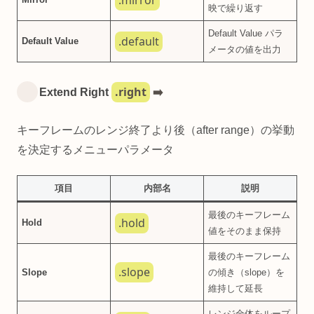
.mirror
映で繰り返す
Default Value パラ
.default
Default Value
メータの値を出力
.right
Extend Right
➡️
キーフレームのレンジ終了より後（after range）の挙動
を決定するメニューパラメータ
項目
内部名
説明
最後のキーフレーム
.hold
Hold
値をそのまま保持
最後のキーフレーム
.slope
Slope
の傾き（slope）を
維持して延長
レンジ全体をループ