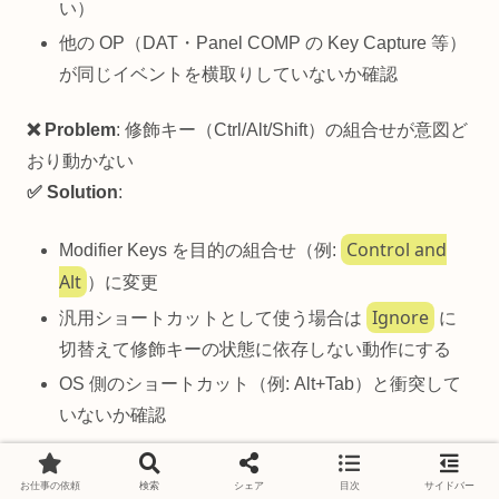
い）
他の OP（DAT・Panel COMP の Key Capture 等）
が同じイベントを横取りしていないか確認
❌ Problem
: 修飾キー（Ctrl/Alt/Shift）の組合せが意図ど
おり動かない
✅ Solution
:
Control and
Modifier Keys を目的の組合せ（例:
Alt
）に変更
Ignore
汎用ショートカットとして使う場合は
に
切替えて修飾キーの状態に依存しない動作にする
OS 側のショートカット（例: Alt+Tab）と衝突して
いないか確認
❌ Problem
: チャンネル名が想定と違う／キーごとの値
お仕事の依頼
検索
シェア
目次
サイドバー