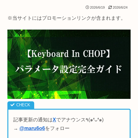
2026/6/19
2026/6/24
※当サイトにはプロモーションリンクが含まれます。
記事更新の通知は
X
でアナウンス٩(๑❛ᴗ❛๑)
→
@maru6o6
をフォロー