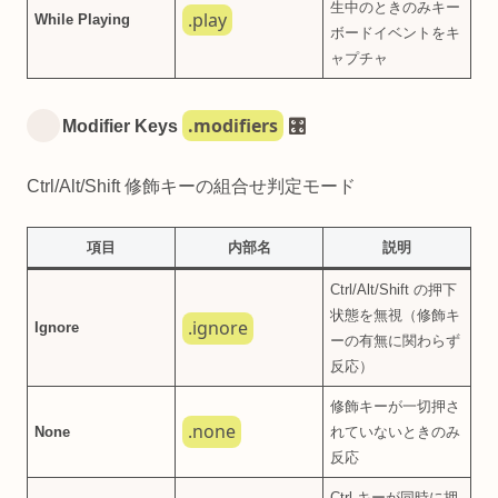
生中のときのみキー
.play
While Playing
ボードイベントをキ
ャプチャ
.modifiers
Modifier Keys
🎛️
Ctrl/Alt/Shift 修飾キーの組合せ判定モード
項目
内部名
説明
Ctrl/Alt/Shift の押下
状態を無視（修飾キ
.ignore
Ignore
ーの有無に関わらず
反応）
修飾キーが一切押さ
.none
None
れていないときのみ
反応
Ctrl キーが同時に押