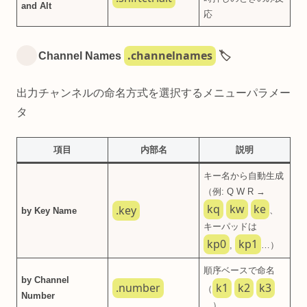
and Alt
応
.channelnames
Channel Names
🏷️
出力チャンネルの命名方式を選択するメニューパラメー
タ
項目
内部名
説明
キー名から自動生成
（例: Q W R →
kq
kw
ke
.key
、
by Key Name
キーパッドは
kp0
kp1
,
…）
順序ベースで命名
by Channel
.number
k1
k2
k3
（
Number
…）