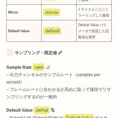
1 サイクルごとにミ
.mirror
Mirror
ラーリングして循環
Default Value パラ
.default
Default Value
メータで指定した定
数値を使用
サンプリング・既定値 📏
.rate
Sample Rate
📐
– 出力チャンネルのサンプルレート（samples per
second）
– フレームレートに合わせるか高めに取って後段でリサ
ンプリングするのが一般的
.defval
Default Value
🔢
Default Value
– Extend Left / Extend Right が
のとき