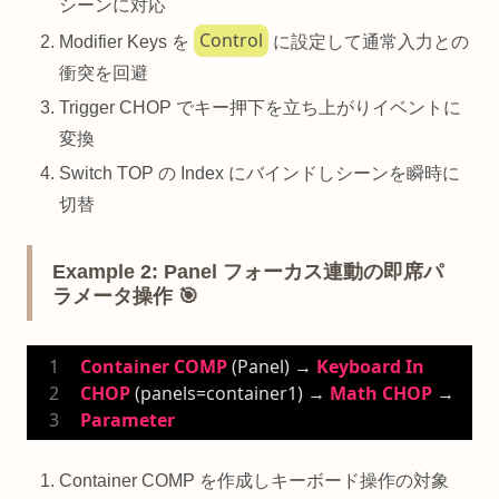
シーンに対応
Control
Modifier Keys を
に設定して通常入力との
衝突を回避
Trigger CHOP でキー押下を立ち上がりイベントに
変換
Switch TOP の Index にバインドしシーンを瞬時に
切替
Example 2: Panel フォーカス連動の即席パ
ラメータ操作 🎯
Container
COMP
 (Panel) → 
Keyboard
In
CHOP
 (panels=container1) → 
Math
CHOP
 → 
Parameter
Container COMP を作成しキーボード操作の対象