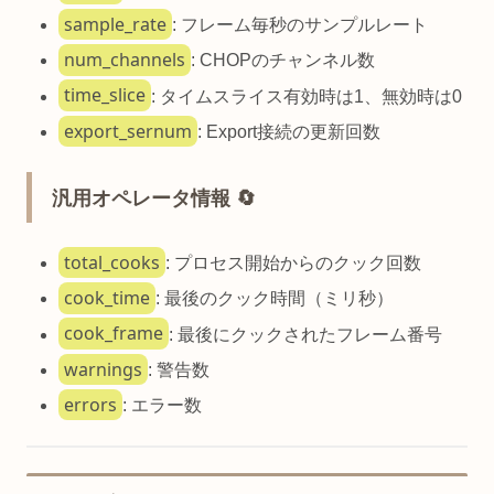
sample_rate
: フレーム毎秒のサンプルレート
num_channels
: CHOPのチャンネル数
time_slice
: タイムスライス有効時は1、無効時は0
export_sernum
: Export接続の更新回数
汎用オペレータ情報 🔄
total_cooks
: プロセス開始からのクック回数
cook_time
: 最後のクック時間（ミリ秒）
cook_frame
: 最後にクックされたフレーム番号
warnings
: 警告数
errors
: エラー数