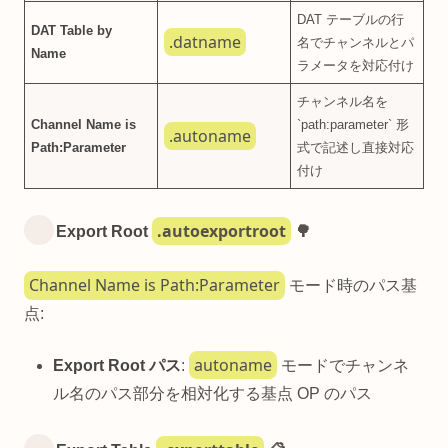
DAT テーブルの行
DAT Table by
.datname
名でチャンネルとパ
Name
ラメータを対応付け
チャンネル名を
Channel Name is
`path:parameter` 形
.autoname
Path:Parameter
式で記述し直接対応
付け
.autoexportroot
Export Root
🌳
Channel Name is Path:Parameter
モード時のパス基
点:
autoname
Export Root パス
:
モードでチャンネ
ル名のパス部分を相対化する基点 OP のパス