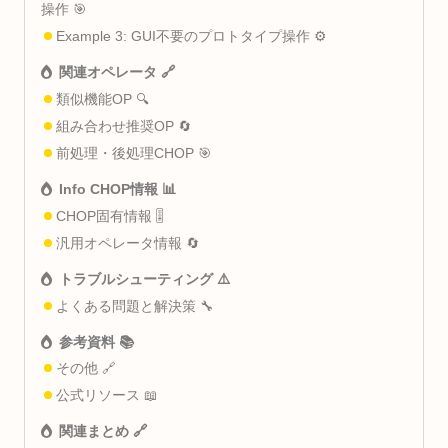
操作 🎯
Example 3: GUI不要のプロトタイプ操作 ⚙️
関連オペレータ 🔗
類似機能OP 🔍
組み合わせ推奨OP 🔄
前処理・後処理CHOP 🎯
Info CHOP情報 📊
CHOP固有情報 🎚️
汎用オペレータ情報 🔄
トラブルシューティング ⚠️
よくある問題と解決策 🔧
参考資料 📚
その他 🔗
公式リソース 📖
関連まとめ 🔗