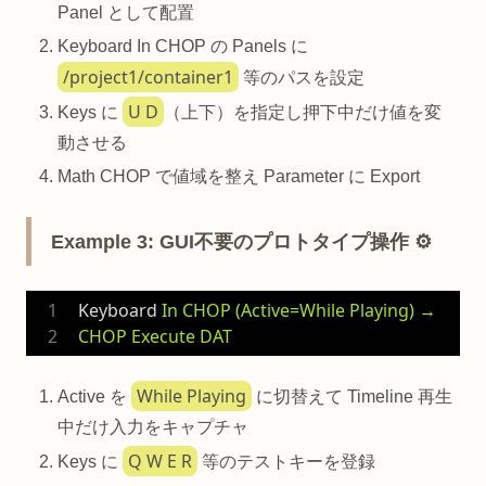
Panel として配置
Keyboard In CHOP の Panels に
/project1/container1
等のパスを設定
U D
Keys に
（上下）を指定し押下中だけ値を変
動させる
Math CHOP で値域を整え Parameter に Export
Example 3: GUI不要のプロトタイプ操作 ⚙️
Keyboard
In CHOP (Active=While Playing) → 
CHOP Execute DAT
While Playing
Active を
に切替えて Timeline 再生
中だけ入力をキャプチャ
Q W E R
Keys に
等のテストキーを登録