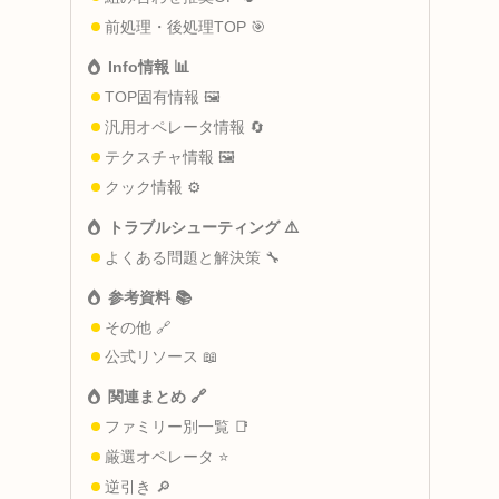
前処理・後処理TOP 🎯
Info情報 📊
TOP固有情報 🖼️
汎用オペレータ情報 🔄
テクスチャ情報 🖼️
クック情報 ⚙️
トラブルシューティング ⚠️
よくある問題と解決策 🔧
参考資料 📚
その他 🔗
公式リソース 📖
関連まとめ 🔗
ファミリー別一覧 📑
厳選オペレータ ⭐
逆引き 🔎