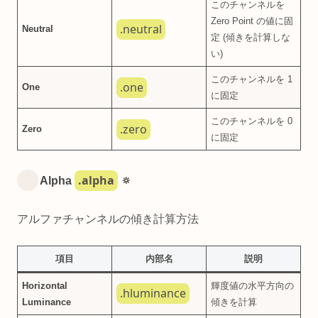
このチャンネルを
Zero Point の値に固
.neutral
Neutral
定 (傾きを計算しな
い)
このチャンネルを 1
.one
One
に固定
このチャンネルを 0
.zero
Zero
に固定
.alpha
Alpha
🔅
アルファチャンネルの傾き計算方法
項目
内部名
説明
Horizontal
輝度値の水平方向の
.hluminance
Luminance
傾きを計算