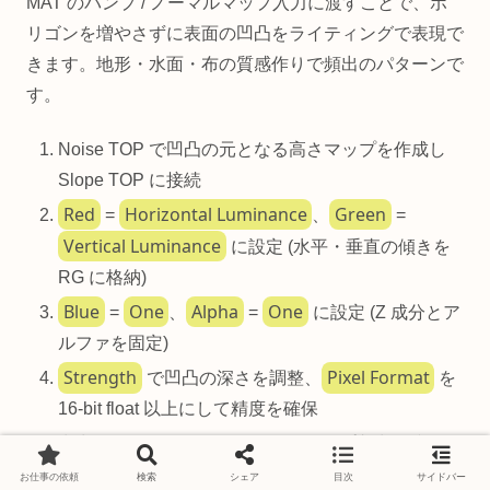
MAT のバンプ / ノーマルマップ入力に渡すことで、ポ
リゴンを増やさずに表面の凹凸をライティングで表現で
きます。地形・水面・布の質感作りで頻出のパターンで
す。
Noise TOP で凹凸の元となる高さマップを作成し
Slope TOP に接続
Red
Horizontal Luminance
Green
=
、
=
Vertical Luminance
に設定 (水平・垂直の傾きを
RG に格納)
Blue
One
Alpha
One
=
、
=
に設定 (Z 成分とア
ルファを固定)
Strength
Pixel Format
で凹凸の深さを調整、
を
16-bit float 以上にして精度を確保
出力を
Phong MAT
のノーマルマップ入力に接続
してライティング
お仕事の依頼
検索
シェア
目次
サイドバー