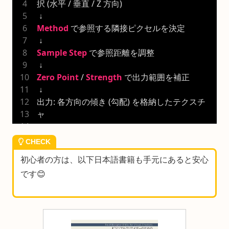
択 (水平 / 垂直 / Z 方向)
 ↓
Method
 で参照する隣接ピクセルを決定
 ↓
Sample
Step
 で参照距離を調整
 ↓
Zero
Point
 / 
Strength
 で出力範囲を補正
 ↓
出力: 各方向の傾き (勾配) を格納したテクスチ
ャ
CHECK
初心者の方は、以下日本語書籍も手元にあると安心
です😊