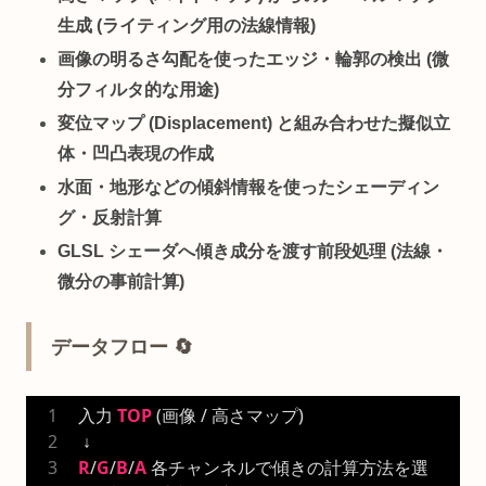
生成 (ライティング用の法線情報)
画像の明るさ勾配を使ったエッジ・輪郭の検出 (微
分フィルタ的な用途)
変位マップ (Displacement) と組み合わせた擬似立
体・凹凸表現の作成
水面・地形などの傾斜情報を使ったシェーディン
グ・反射計算
GLSL シェーダへ傾き成分を渡す前段処理 (法線・
微分の事前計算)
データフロー 🔄
入力 
TOP
 (画像 / 高さマップ)
 ↓
R
/
G
/
B
/
A
 各チャンネルで傾きの計算方法を選