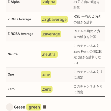
.zalpha
Z Alpha
の Z 方向の傾きを
計算
RGB 平均の Z 方向
.zrgbaverage
Z RGB Average
の傾きを計算
RGBA 平均の Z 方
.zaverage
Z RGBA Average
向の傾きを計算
このチャンネルを
Zero Point の値に固
.neutral
Neutral
定 (傾きを計算しな
い)
このチャンネルを 1
.one
One
に固定
このチャンネルを 0
.zero
Zero
に固定
.green
Green
🟩