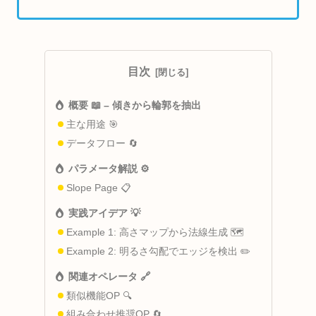
目次
概要 📖 – 傾きから輪郭を抽出
主な用途 🎯
データフロー 🔄
パラメータ解説 ⚙️
Slope Page 📋
実践アイデア 💡
Example 1: 高さマップから法線生成 🗺️
Example 2: 明るさ勾配でエッジを検出 ✏️
関連オペレータ 🔗
類似機能OP 🔍
組み合わせ推奨OP 🔄