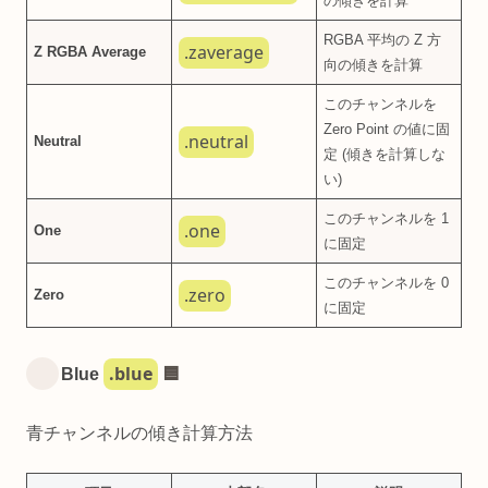
の傾きを計算
RGBA 平均の Z 方
.zaverage
Z RGBA Average
向の傾きを計算
このチャンネルを
Zero Point の値に固
.neutral
Neutral
定 (傾きを計算しな
い)
このチャンネルを 1
.one
One
に固定
このチャンネルを 0
.zero
Zero
に固定
.blue
Blue
🟦
青チャンネルの傾き計算方法