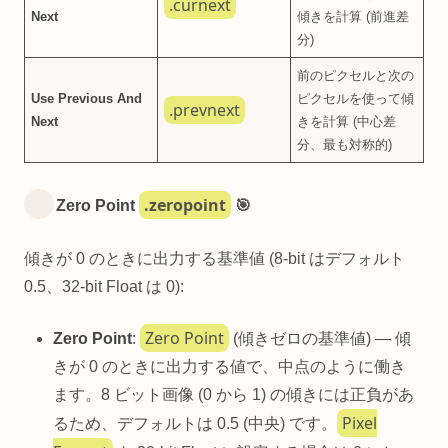
.curnext
Next
傾きを計算 (前進差
分)
前のピクセルと次の
Use Previous And
ピクセルを使って傾
.prevnext
Next
きを計算 (中心差
分、最も対称的)
.zeropoint
Zero Point
🎯
傾きが 0 のときに出力する基準値 (8-bit はデフォルト
0.5、32-bit Float は 0):
Zero Point
Zero Point
:
(傾きゼロの基準値) — 傾
きが 0 のときに出力する値で、中点のように働き
ます。8 ビット画像 (0 から 1) の傾きには正負があ
Pixel
るため、デフォルトは 0.5 (中央) です。