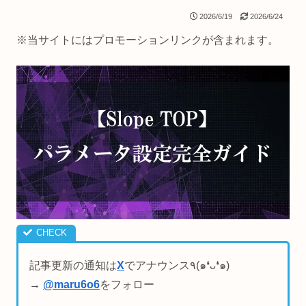
2026/6/19
2026/6/24
※当サイトにはプロモーションリンクが含まれます。
記事更新の通知は
X
でアナウンス٩(๑❛ᴗ❛๑)
→
@maru6o6
をフォロー