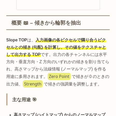
概要 📖 – 傾きから輪郭を抽出
Slope TOP
は、
入力画像の各ピクセルで隣り合うピク
セルとの傾き (勾配) を計算し、その値をテクスチャと
して出力する TOP
です。出力の各チャンネルには水平
方向・垂直方向・Z 方向のいずれかの傾きを割り当てら
れ、高さマップから法線情報 (ノーマルマップ) を作る
Zero Point
用途に多用されます。
で傾きが 0 のときの
Strength
出力値、
で傾きの強調量を調整します。
主な用途 🎯
高さマップ (ハイトマップ) からのノーマルマップ