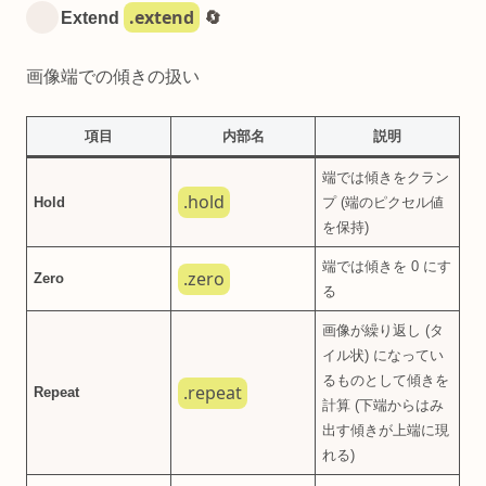
.extend
Extend
🔄
画像端での傾きの扱い
項目
内部名
説明
端では傾きをクラン
.hold
Hold
プ (端のピクセル値
を保持)
端では傾きを 0 にす
.zero
Zero
る
画像が繰り返し (タ
イル状) になってい
るものとして傾きを
.repeat
Repeat
計算 (下端からはみ
出す傾きが上端に現
れる)