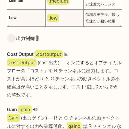
.medium
Medium
と速度のバランス
低精度モデル。最も
.low
Low
高速だが粗い結果
出力制御 🎚️
.costoutput
Cost Output
📊
Cost Output
(cost 出力) — オンにするとオプティカル
フローの「コスト」を B チャンネルに出力します。コ
ストが高いほど R と G チャンネルの動きベクトルの不
確実度が高いことを示します。コスト値は 0 から 255
の整数です。
.gain
Gain
🔊
Gain
(出力ゲイン) — R と G チャンネルの動きベクト
gainx
ルに対する出力後乗算係数。
は R チャンネル (x