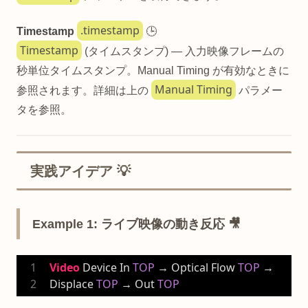
.timestamp
Timestamp
🕒
Timestamp
(タイムスタンプ) — 入力映像フレームの
秒単位タイムスタンプ。Manual Timing が有効なときに
Manual Timing
参照されます。詳細は上の
パラメー
タを参照。
実践アイデア 💡
Example 1: ライブ映像の動き反応 🎥
Video
 Device In 
TOP
 → Optical Flow 
TOP
 → 
Displace 
TOP
 → Out 
TOP