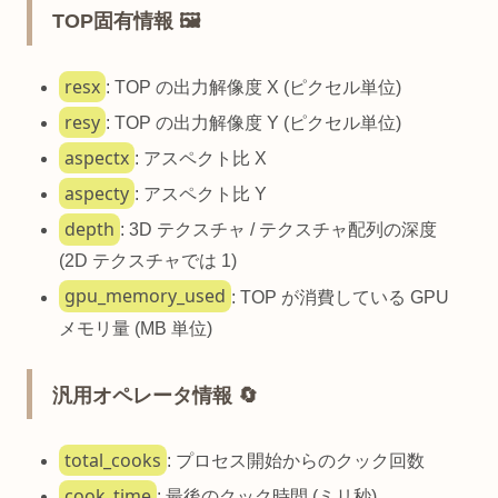
TOP固有情報 🖼️
resx
: TOP の出力解像度 X (ピクセル単位)
resy
: TOP の出力解像度 Y (ピクセル単位)
aspectx
: アスペクト比 X
aspecty
: アスペクト比 Y
depth
: 3D テクスチャ / テクスチャ配列の深度
(2D テクスチャでは 1)
gpu_memory_used
: TOP が消費している GPU
メモリ量 (MB 単位)
汎用オペレータ情報 🔄
total_cooks
: プロセス開始からのクック回数
cook_time
: 最後のクック時間 (ミリ秒)