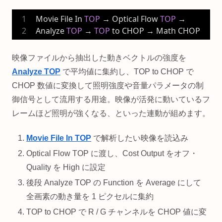
Movie File In 
TOP
 → Optical Flow 
TOP
 → 
Analyze 
TOP
 → 
TOP
 to CHOP → Math CHOP
映像ファイルから抽出した動きベクトルの強度を
Analyze TOP
で平均値に集約し、TOP to CHOP で
CHOP 数値に変換して照明強度や音量パラメータの制
御信号として流用する用途。映像が活発に動いているフ
レームほど照明が強くなる、といった連動が組めます。
Movie File In TOP
で解析したい映像を読込み
Optical Flow TOP に渡し、Cost Output をオフ・
Quality を High に設定
後段 Analyze TOP の Function を Average にして
全画素の動き量を 1 ピクセルに集約
TOP to CHOP で R / G チャンネルを CHOP 値に変