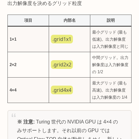
出力解像度を決めるグリッド粒度
項目
内部名
説明
最小グリッド (最も
.grid1x1
1×1
低速)。出力解像度
は入力解像度と同じ
中間グリッド。出力
.grid2x2
2×2
解像度は入力解像度
の 1/2
最大グリッド (最も
.grid4x4
4×4
高速)。出力解像度
は入力解像度の 1/4
※ 注意:
Turing 世代の NVIDIA GPU は 4×4 の
みサポートします。それ以前の GPU では