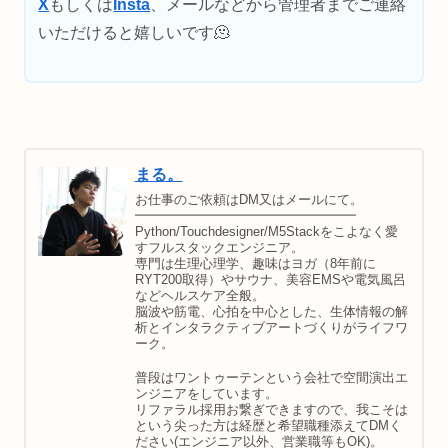
X
もしくは
Insta
、メールなどから管理者までご連絡
いただけると嬉しいです🫠
まる。
お仕事のご依頼はDM又はメールにて。
━━━━━━━━━━━━━━━━━
Python/Touchdesigner/M5Stackをこよなく愛
すフルスタックエンジニア。
専門は生理心理学、趣味はヨガ（8年前に
RYT200取得）やサウナ、美容EMSや電気風呂
などヘルスケア全般。
脳波や筋電、心拍を中心とした、生体情報の解
析とインタラクティブアートづくりがライフワ
ーク。
普段はワントゥーテンという会社で空間演出エ
ンジニアをしています。
リファラル採用お繋ぎできますので、我こそは
という尖った方は経歴と希望職種添えてDMく
ださい(エンジニア以外、営業職等もOK)。