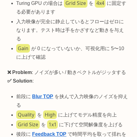
Grid Size
4x4
Turing GPU の場合は
を
に固定す
る必要があります
入力映像が完全に静止しているとフローはゼロに
なります。テスト時は手をかざすなど動きを与え
る
Gain
が 0 になっていないか、可視化用に 5〜10
に上げて確認
❌ Problem
: ノイズが多い / 動きベクトルがジッタする
✅ Solution
:
前段に
Blur TOP
を挟んで入力映像のノイズを抑え
る
Quality
High
を
に上げてモデル精度を向上
Grid Size
1x1
を
に下げて空間解像度を上げる
後段に
Feedback TOP
で時間平均を取って揺れを