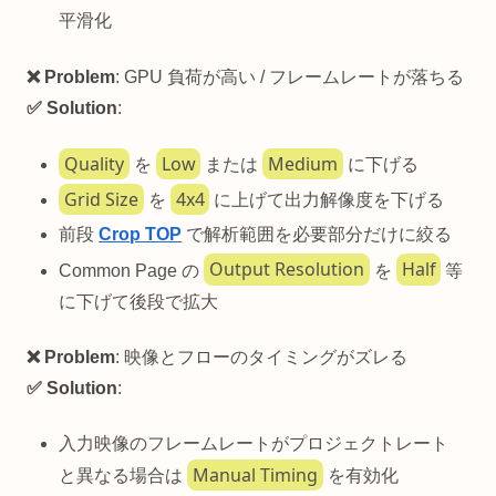
平滑化
❌ Problem
: GPU 負荷が高い / フレームレートが落ちる
✅ Solution
:
Quality
Low
Medium
を
または
に下げる
Grid Size
4x4
を
に上げて出力解像度を下げる
前段
Crop TOP
で解析範囲を必要部分だけに絞る
Output Resolution
Half
Common Page の
を
等
に下げて後段で拡大
❌ Problem
: 映像とフローのタイミングがズレる
✅ Solution
:
入力映像のフレームレートがプロジェクトレート
Manual Timing
と異なる場合は
を有効化