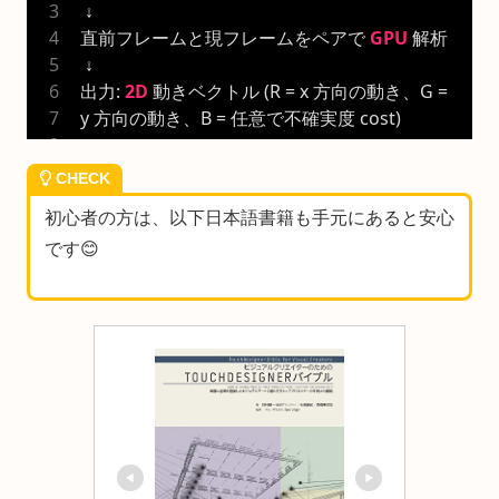
 ↓
直前フレームと現フレームをペアで 
GPU
 解析
 ↓
出力: 
2D
 動きベクトル (R = x 方向の動き、G = 
y 方向の動き、B = 任意で不確実度 cost)
CHECK
初心者の方は、以下日本語書籍も手元にあると安心
です😊