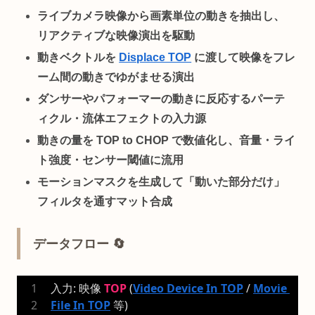
ライブカメラ映像から画素単位の動きを抽出し、
リアクティブな映像演出を駆動
動きベクトルを
Displace TOP
に渡して映像をフレ
ーム間の動きでゆがませる演出
ダンサーやパフォーマーの動きに反応するパーテ
ィクル・流体エフェクトの入力源
動きの量を TOP to CHOP で数値化し、音量・ライ
ト強度・センサー閾値に流用
モーションマスクを生成して「動いた部分だけ」
フィルタを通すマット合成
データフロー 🔄
入力: 映像 
TOP
 (
Video Device In TOP
 / 
Movie 
File In TOP
 等)