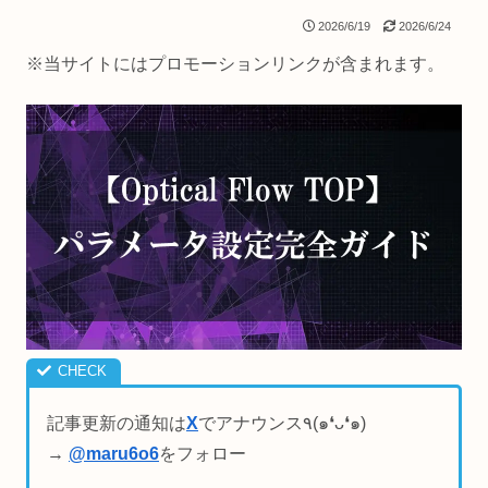
2026/6/19
2026/6/24
※当サイトにはプロモーションリンクが含まれます。
記事更新の通知は
X
でアナウンス٩(๑❛ᴗ❛๑)
→
@maru6o6
をフォロー