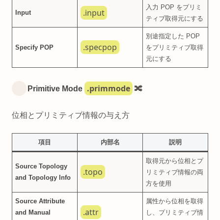
入力 POP をプリミ
.input
Input
ティブ取得元にする
別途指定した POP
.specpop
Specify POP
をプリミティブ取得
元にする
.primmode
Primitive Mode
🔀
位相とプリミティブ情報の与え方
項目
内部名
説明
取得元から位相とプ
Source Topology
.topo
リミティブ情報の両
and Topology Info
方を使用
Source Attribute
属性から位相を取得
.attr
and Manual
し、プリミティブ情