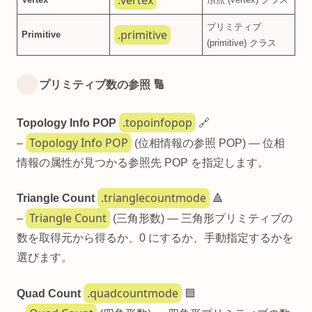
.vertex
プリミティブ
.primitive
Primitive
(primitive) クラス
プリミティブ数の参照 🔢
.topoinfopop
Topology Info POP
🔗
Topology Info POP
–
(位相情報の参照 POP) — 位相
情報の属性が見つかる参照先 POP を指定します。
.trianglecountmode
Triangle Count
🔺
Triangle Count
–
(三角形数) — 三角形プリミティブの
数を取得元から得るか、0 にするか、手動指定するかを
選びます。
.quadcountmode
Quad Count
🟦