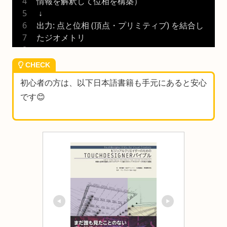
情報を解釈して位相を構築）
 ↓
出力: 点と位相 (頂点・プリミティブ) を結合し
たジオメトリ
CHECK
初心者の方は、以下日本語書籍も手元にあると安心
です😊