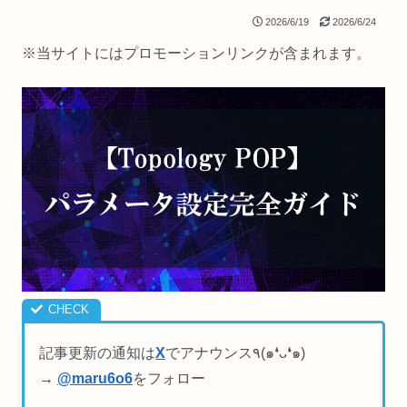
2026/6/19
2026/6/24
※当サイトにはプロモーションリンクが含まれます。
記事更新の通知は
X
でアナウンス٩(๑❛ᴗ❛๑)
→
@maru6o6
をフォロー