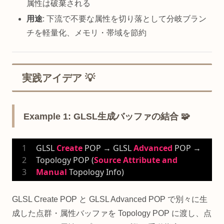
属性は破棄される
用途
: 下流で不要な属性を切り落として分岐ブラン
チを軽量化、メモリ・帯域を節約
実践アイデア 💡
Example 1: GLSL生成バッファの結合 🧩
GLSL 
Create
 POP → GLSL 
Advanced
 POP → 
Topology POP (
Source
Attribute
and
Manual
 Topology Info)
GLSL Create POP と GLSL Advanced POP で別々に生
成した点群・属性バッファを Topology POP に渡し、点