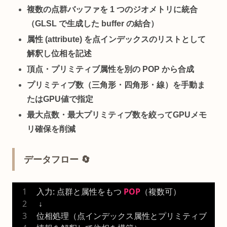
複数の点群バッファを 1 つのジオメトリに統合
（GLSL で生成した buffer の結合）
属性 (attribute) を点インデックスのリストとして
解釈し位相を記述
頂点・プリミティブ属性を別の POP から合成
プリミティブ数（三角形・四角形・線）を手動ま
たはGPU値で指定
最大点数・最大プリミティブ数を絞ってGPUメモ
リ確保を削減
データフロー 🔄
入力: 点群と属性をもつ 
POP
（複数可）
 ↓
位相処理（点インデックス属性とプリミティブ