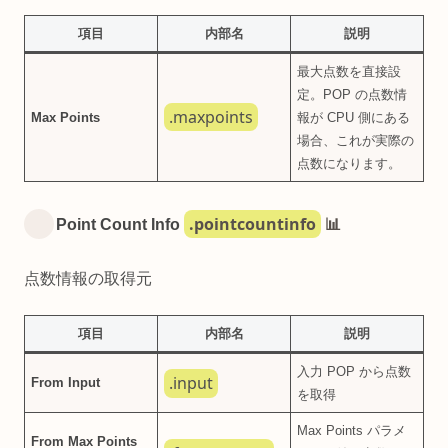
項目
内部名
説明
最大点数を直接設
定。POP の点数情
.maxpoints
Max Points
報が CPU 側にある
場合、これが実際の
点数になります。
.pointcountinfo
Point Count Info
📊
点数情報の取得元
項目
内部名
説明
入力 POP から点数
.input
From Input
を取得
Max Points パラメ
From Max Points