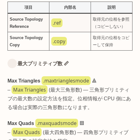
項目
内部名
説明
Source Topology
取得元の位相を参照
.ref
Reference
（コピーしない）
Source Topology
取得元の位相をコピ
.copy
Copy
ーして保持
最大プリミティブ数 📏
.maxtrianglesmode
Max Triangles
🔺
Max Triangles
–
(最大三角形数) — 三角形プリミティ
ブの最大数の設定方法を指定。位相情報が CPU 側にあ
る場合は実際の三角形数になります。
.maxquadsmode
Max Quads
🟦
Max Quads
–
(最大四角形数) — 四角形プリミティブ