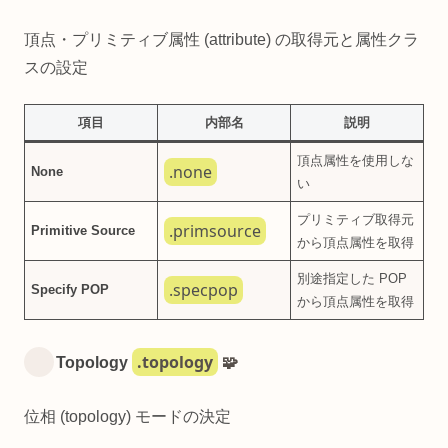
頂点・プリミティブ属性 (attribute) の取得元と属性クラ
スの設定
項目
内部名
説明
頂点属性を使用しな
.none
None
い
プリミティブ取得元
.primsource
Primitive Source
から頂点属性を取得
別途指定した POP
.specpop
Specify POP
から頂点属性を取得
.topology
Topology
🧩
位相 (topology) モードの決定