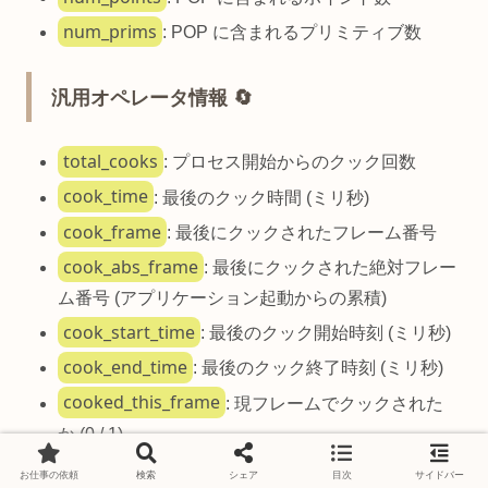
num_prims
: POP に含まれるプリミティブ数
汎用オペレータ情報 🔄
total_cooks
: プロセス開始からのクック回数
cook_time
: 最後のクック時間 (ミリ秒)
cook_frame
: 最後にクックされたフレーム番号
cook_abs_frame
: 最後にクックされた絶対フレー
ム番号 (アプリケーション起動からの累積)
cook_start_time
: 最後のクック開始時刻 (ミリ秒)
cook_end_time
: 最後のクック終了時刻 (ミリ秒)
cooked_this_frame
: 現フレームでクックされた
か (0 / 1)
warnings
: 警告数
お仕事の依頼
検索
シェア
目次
サイドバー