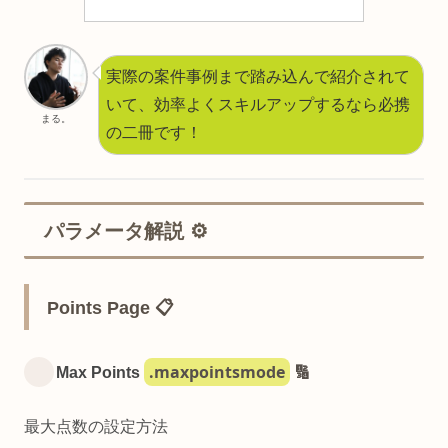
実際の案件事例まで踏み込んで紹介されて
いて、効率よくスキルアップするなら必携
まる。
の二冊です！
パラメータ解説 ⚙️
Points Page 📋
.maxpointsmode
Max Points
🔢
最大点数の設定方法