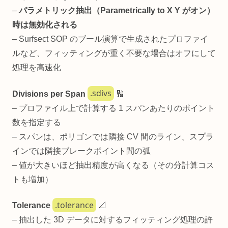
–
パラメトリック抽出（Parametrically to X Y がオン）
時は無効化される
– Surfsect SOP のブール演算で生成されたプロファイ
ルなど、フィッティングが重く不要な場合はオフにして
処理を高速化
.sdivs
Divisions per Span
🔢
– プロファイル上で計算する 1 スパンあたりのポイント
数を指定する
– スパンは、ポリゴンでは隣接 CV 間のライン、スプラ
インでは隣接ブレークポイント間の弧
– 値が大きいほど抽出精度が高くなる（その分計算コス
トも増加）
.tolerance
Tolerance
📐
– 抽出した 3D データに対するフィッティング処理の許