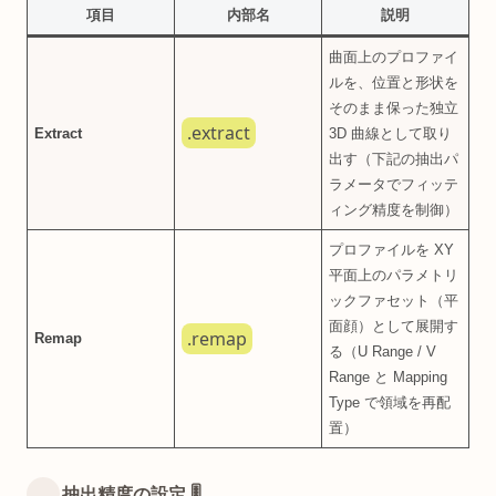
項目
内部名
説明
曲面上のプロファイ
ルを、位置と形状を
そのまま保った独立
.extract
Extract
3D 曲線として取り
出す（下記の抽出パ
ラメータでフィッテ
ィング精度を制御）
プロファイルを XY
平面上のパラメトリ
ックファセット（平
面顔）として展開す
.remap
Remap
る（U Range / V
Range と Mapping
Type で領域を再配
置）
抽出精度の設定 🎚️