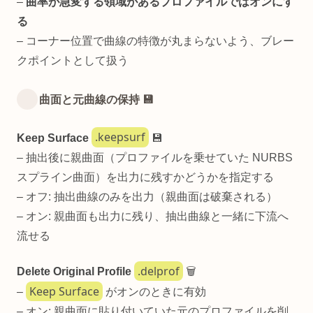
–
曲率が急変する領域があるプロファイルではオンにす
る
– コーナー位置で曲線の特徴が丸まらないよう、ブレー
クポイントとして扱う
曲面と元曲線の保持 💾
.keepsurf
Keep Surface
💾
– 抽出後に親曲面（プロファイルを乗せていた NURBS
スプライン曲面）を出力に残すかどうかを指定する
– オフ: 抽出曲線のみを出力（親曲面は破棄される）
– オン: 親曲面も出力に残り、抽出曲線と一緒に下流へ
流せる
.delprof
Delete Original Profile
🗑️
Keep Surface
–
がオンのときに有効
– オン: 親曲面に貼り付いていた元のプロファイルを削