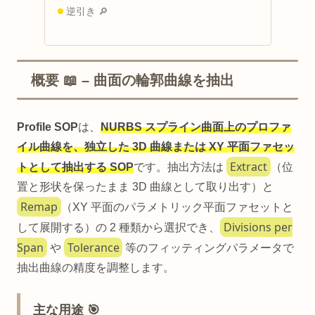
逆引き 🔎
概要 📖 – 曲面の輪郭曲線を抽出
Profile SOP
は、
NURBS スプライン曲面上のプロファ
イル曲線を、独立した 3D 曲線または XY 平面ファセッ
Extract
トとして抽出する SOP
です。抽出方法は
（位
置と形状を保ったまま 3D 曲線として取り出す）と
Remap
（XY 平面のパラメトリック平面ファセットと
Divisions per
して展開する）の 2 種類から選択でき、
Span
Tolerance
や
等のフィッティングパラメータで
抽出曲線の精度を調整します。
主な用途 🎯