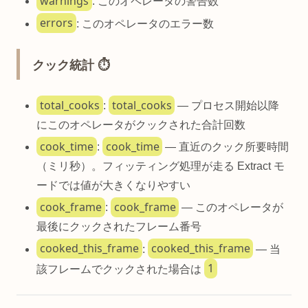
warnings
: このオペレータの警告数
errors
: このオペレータのエラー数
クック統計 ⏱️
total_cooks
total_cooks
:
— プロセス開始以降
にこのオペレータがクックされた合計回数
cook_time
cook_time
:
— 直近のクック所要時間
（ミリ秒）。フィッティング処理が走る Extract モ
ードでは値が大きくなりやすい
cook_frame
cook_frame
:
— このオペレータが
最後にクックされたフレーム番号
cooked_this_frame
cooked_this_frame
:
— 当
1
該フレームでクックされた場合は