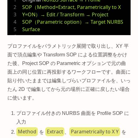
SOP（Method=Extract, Parametrically to X 
Y=ON）→ Edit / Transform → Project 
SOP（Parametric option）→ Target NURBS 
Surface
プロファイルをパラメトリック展開で取り出し、XY 平
面で頂点編集や Transform SOP による位置調整をかけ
た後、Project SOP の Parametric オプションで元の曲
面上の同じ位置に再投影するワークフローです。曲面に
貼り付いたままでは編集しづらいプロファイルを、いっ
たん 2D で編集してから元の場所に正確に戻したい場合
に使います。
プロファイル付きの NURBS 曲面を Profile SOP に
入力
Method
Extract
Parametrically to X Y
を
、
を