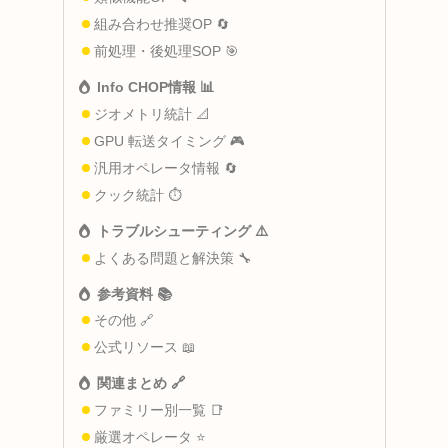
組み合わせ推奨OP 🔄
前処理・後処理SOP 🎯
Info CHOP情報 📊
ジオメトリ統計 📐
GPU 転送タイミング 🎮
汎用オペレータ情報 🔄
クック統計 ⏱️
トラブルシューティング ⚠️
よくある問題と解決策 🔧
参考資料 📚
その他 🔗
公式リソース 📖
関連まとめ 🔗
ファミリー別一覧 📑
厳選オペレータ ⭐