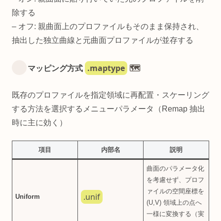
除する
– オフ: 親曲面上のプロファイルもそのまま保持され、
抽出した独立曲線と元曲面プロファイルが並存する
.maptype
マッピング方式
🗺️
既存のプロファイルを指定領域に再配置・スケーリング
する方法を選択するメニューパラメータ（Remap 抽出
時に主に効く）
項目
内部名
説明
曲面のパラメータ化
を考慮せず、プロフ
ァイルの空間座標を
.unif
Uniform
(U,V) 領域上の点へ
一様に変換する（実