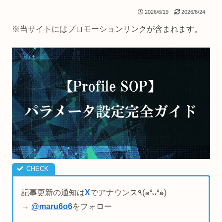
2026/6/19
2026/6/24
※当サイトにはプロモーションリンクが含まれます。
記事更新の通知は
X
でアナウンス٩(๑❛ᴗ❛๑)
→
@maru6o6
をフォロー