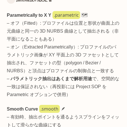
.parametric
Parametrically to X Y
🗺️
– オフ（Fitted）: プロファイルは位置と形状が曲面上の
元曲線と同一の 3D NURBS 曲線として抽出される（非
平面になることもある）
– オン（Extracted Parametrically）: プロファイルのパ
ラメトリック画像が XY 平面上の 3D ファセットとして
抽出され、ファセットの型（polygon / Bezier /
NURBS）と頂点はプロファイルの制御点と一致する
–
パラメトリック抽出はあくまで解析用途
で、空間的な
一致は保証されない（再投影には Project SOP を
Parametric オプションで併用）
.smooth
Smooth Curve
🪶
– 有効時、抽出ポイントを通るようスプラインをフィッ
トして滑らかな曲線にする