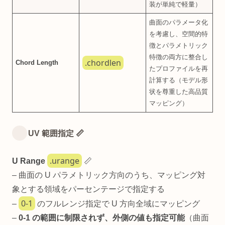
装が単純で軽量）
曲面のパラメータ化
を考慮し、空間的特
徴とパラメトリック
特徴の両方に整合し
.chordlen
Chord Length
たプロファイルを再
計算する（モデル形
状を尊重した高品質
マッピング）
UV 範囲指定 📏
.urange
U Range
📏
– 曲面の U パラメトリック方向のうち、マッピング対
象とする領域をパーセンテージで指定する
0-1
–
のフルレンジ指定で U 方向全域にマッピング
–
0-1 の範囲に制限されず、外側の値も指定可能
（曲面