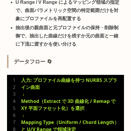
U Range / V Range によるマッピング領域の指定
で、曲面パラメトリック空間の特定範囲だけを対
象にプロファイルを再配置する
抽出後の親曲面と元プロファイルの保持・削除制
御
で、抽出した曲線だけを残すか元の曲面と一緒
に下流に渡すかを使い分ける
データフロー 🔄
入力: プロファイル曲線を持つ NURBS スプラ
イン曲面
 ↓
Method（Extract で 3D 曲線化 / Remap で 
XY 平面ファセット化）を選択
 ↓
Mapping Type（Uniform / Chord Length）
と U/V Range で領域決定