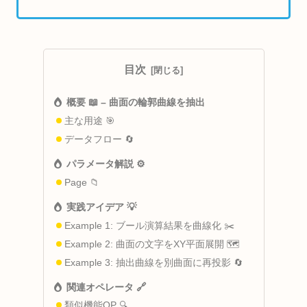
目次
概要 📖 – 曲面の輪郭曲線を抽出
主な用途 🎯
データフロー 🔄
パラメータ解説 ⚙️
Page 📁
実践アイデア 💡
Example 1: ブール演算結果を曲線化 ✂️
Example 2: 曲面の文字をXY平面展開 🗺️
Example 3: 抽出曲線を別曲面に再投影 🔄
関連オペレータ 🔗
類似機能OP 🔍