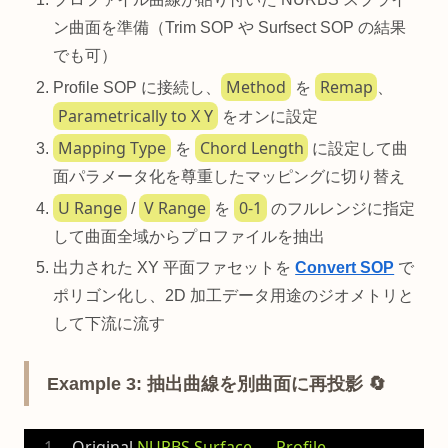
ン曲面を準備（Trim SOP や Surfsect SOP の結果
でも可）
Method
Remap
Profile SOP に接続し、
を
、
Parametrically to X Y
をオンに設定
Mapping Type
Chord Length
を
に設定して曲
面パラメータ化を尊重したマッピングに切り替え
U Range
V Range
0-1
/
を
のフルレンジに指定
して曲面全域からプロファイルを抽出
出力された XY 平面ファセットを
Convert SOP
で
ポリゴン化し、2D 加工データ用途のジオメトリと
して下流に流す
Example 3: 抽出曲線を別曲面に再投影 🔄
Original
NURBS Surface → Profile 