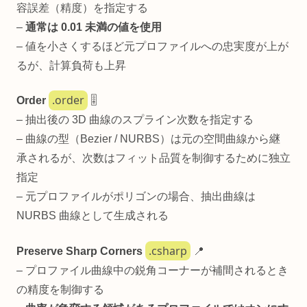
容誤差（精度）を指定する
–
通常は 0.01 未満の値を使用
– 値を小さくするほど元プロファイルへの忠実度が上が
るが、計算負荷も上昇
.order
Order
🎚️
– 抽出後の 3D 曲線のスプライン次数を指定する
– 曲線の型（Bezier / NURBS）は元の空間曲線から継
承されるが、次数はフィット品質を制御するために独立
指定
– 元プロファイルがポリゴンの場合、抽出曲線は
NURBS 曲線として生成される
.csharp
Preserve Sharp Corners
📍
– プロファイル曲線中の鋭角コーナーが補間されるとき
の精度を制御する