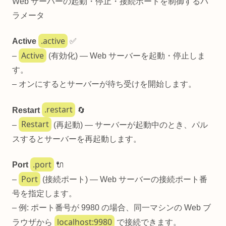
Web サーバーの起動・停止・接続ポートを制御するパ
ラメータ
.active
Active
✅
Active
–
(有効化) — Web サーバーを起動・停止しま
す。
– オンにするとサーバーが待ち受けを開始します。
.restart
Restart
🔄
Restart
–
(再起動) — サーバーが起動中のとき、パル
スするとサーバーを再起動します。
.port
Port
🔌
Port
–
(接続ポート) — Web サーバーの接続ポート番
号を指定します。
– 例: ポート番号が 9980 の場合、同一マシンの Web ブ
localhost:9980
ラウザから
で接続できます。