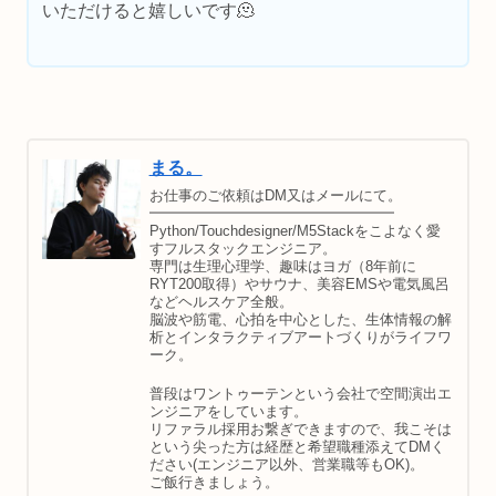
いただけると嬉しいです🫠
まる。
お仕事のご依頼はDM又はメールにて。
━━━━━━━━━━━━━━━━━
Python/Touchdesigner/M5Stackをこよなく愛
すフルスタックエンジニア。
専門は生理心理学、趣味はヨガ（8年前に
RYT200取得）やサウナ、美容EMSや電気風呂
などヘルスケア全般。
脳波や筋電、心拍を中心とした、生体情報の解
析とインタラクティブアートづくりがライフワ
ーク。
普段はワントゥーテンという会社で空間演出エ
ンジニアをしています。
リファラル採用お繋ぎできますので、我こそは
という尖った方は経歴と希望職種添えてDMく
ださい(エンジニア以外、営業職等もOK)。
ご飯行きましょう。