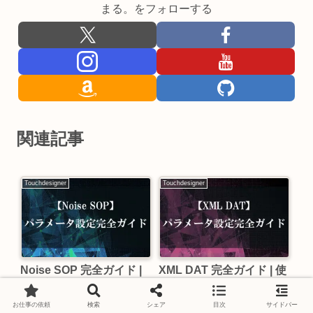
まる。をフォローする
関連記事
Touchdesigner
Touchdesigner
Noise SOP 完全ガイド |
XML DAT 完全ガイド | 使
使い方・パラメータ解説
い方・パラメータ解説
【TouchDesigner】
【TouchDesigner】
お仕事の依頼
検索
シェア
目次
サイドバー