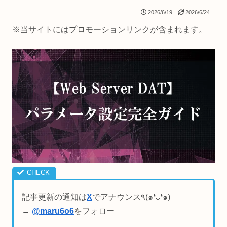
2026/6/19
2026/6/24
※当サイトにはプロモーションリンクが含まれます。
記事更新の通知は
X
でアナウンス٩(๑❛ᴗ❛๑)
→
@maru6o6
をフォロー