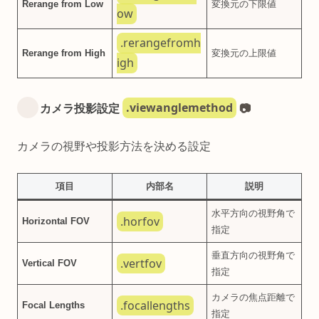
Rerange from Low
変換元の下限値
ow
.rerangefromh
Rerange from High
変換元の上限値
igh
.viewanglemethod
カメラ投影設定
📷
カメラの視野や投影方法を決める設定
項目
内部名
説明
水平方向の視野角で
.horfov
Horizontal FOV
指定
垂直方向の視野角で
.vertfov
Vertical FOV
指定
カメラの焦点距離で
.focallengths
Focal Lengths
指定