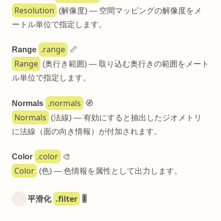
Resolution
(解像度) — 空間マッピングの解像度をメ
ートル単位で指定します。
.range
Range
📏
Range
(奥行き範囲) — 取り込む奥行きの範囲をメート
ル単位で指定します。
.normals
Normals
🧭
Normals
(法線) — 有効にすると抽出したジオメトリ
に法線（面の向き情報）が付加されます。
.color
Color
🎨
Color
(色) — 色情報を属性として出力します。
.filter
平滑化
🎚️