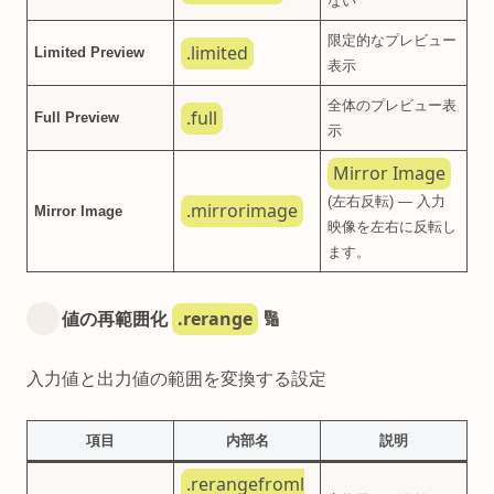
ない
限定的なプレビュー
.limited
Limited Preview
表示
全体のプレビュー表
.full
Full Preview
示
Mirror Image
(左右反転) — 入力
.mirrorimage
Mirror Image
映像を左右に反転し
ます。
.rerange
値の再範囲化
🔢
入力値と出力値の範囲を変換する設定
項目
内部名
説明
.rerangefroml