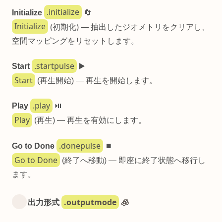
.initialize
Initialize
🔄
Initialize
(初期化) — 抽出したジオメトリをクリアし、
空間マッピングをリセットします。
.startpulse
Start
▶️
Start
(再生開始) — 再生を開始します。
.play
Play
⏯️
Play
(再生) — 再生を有効にします。
.donepulse
Go to Done
⏹️
Go to Done
(終了へ移動) — 即座に終了状態へ移行し
ます。
.outputmode
出力形式
🧊