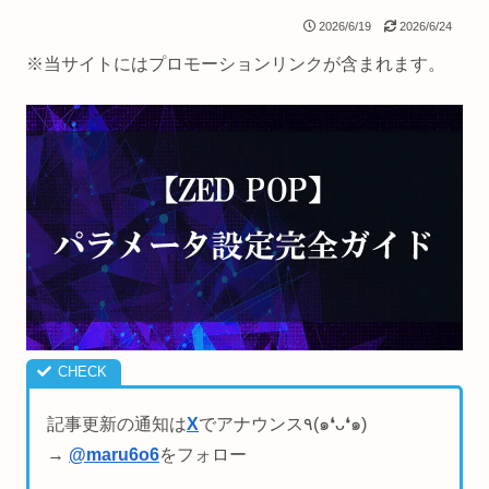
2026/6/19
2026/6/24
※当サイトにはプロモーションリンクが含まれます。
記事更新の通知は
X
でアナウンス٩(๑❛ᴗ❛๑)
→
@maru6o6
をフォロー