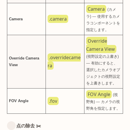
Camera
(カメ
ラ) — 使用するカメ
.camera
Camera
ラコンポーネントを
指定します。
Override
Camera View
.overridecame
(視野設定の上書き)
Override Camera
— 有効にすると、
ra
View
選択したカメラオブ
ジェクトの視野設定
を上書きします。
FOV Angle
(視
.fov
FOV Angle
野角) — カメラの視
野角を指定します。
点の除去 ✂️