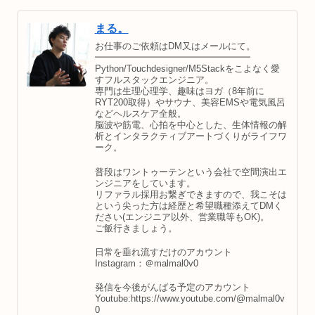
まる。
お仕事のご依頼はDM又はメールにて。
━━━━━━━━━━━━━━━━━
Python/Touchdesigner/M5Stackをこよなく愛
すフルスタックエンジニア。
専門は生理心理学、趣味はヨガ（8年前に
RYT200取得）やサウナ、美容EMSや電気風呂
などヘルスケア全般。
脳波や筋電、心拍を中心とした、生体情報の解
析とインタラクティブアートづくりがライフワ
ーク。
普段はワントゥーテンという会社で空間演出エ
ンジニアをしています。
リファラル採用お繋ぎできますので、我こそは
という尖った方は経歴と希望職種添えてDMく
ださい(エンジニア以外、営業職等もOK)。
ご飯行きましょう。
日常を垂れ流すだけのアカウント
Instagram：＠malmal0v0
発信を今後がんばる予定のアカウント
Youtube:https://www.youtube.com/@malmal0v
0