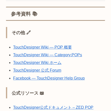
参考資料 📚
その他 🔗
TouchDesigner Wiki — POP 概要
TouchDesigner Wiki — Category:POPs
TouchDesigner Wiki ホーム
TouchDesigner 公式 Forum
Facebook — TouchDesigner Help Group
公式リソース 📖
TouchDesigner公式ドキュメント – ZED POP