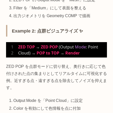
Filter を「Medium」にして表面を整える
出力ジオメトリを Geometry COMP で描画
Example 2: 点群ビジュアライズ ✨
ZED
TOP
 → 
ZED
POP
 (Output 
Mode
: Point 
Cloud) → 
POP
to
TOP
 → 
Render
ZED POP を点群モードに切り替え、奥行きに応じて色
付けされた点の集まりとしてリアルタイムに可視化する
例。近すぎる点・遠すぎる点を除去してノイズを抑えま
す。
Output Mode を「Point Cloud」に設定
Color を有効にして色情報を点に付加