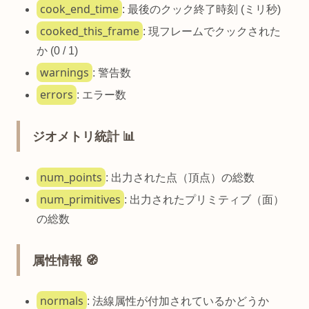
cook_end_time
: 最後のクック終了時刻 (ミリ秒)
cooked_this_frame
: 現フレームでクックされた
か (0 / 1)
warnings
: 警告数
errors
: エラー数
ジオメトリ統計 📊
num_points
: 出力された点（頂点）の総数
num_primitives
: 出力されたプリミティブ（面）
の総数
属性情報 🧭
normals
: 法線属性が付加されているかどうか