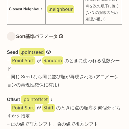
点を次の順序に置く
.neighbour
Closest Neighbour
(N×N の探索のため
処理が重い)
Sort基準パラメータ 🎲
.pointseed
Seed
🎲
Point Sort
Random
–
が
のときに使われる乱数シー
ド
– 同じ Seed なら同じ並び順が再現される (アニメーシ
ョンの再現性確保に有用)
.pointoffset
Offset
↕️
Point Sort
Shift
–
が
のときに点の順序を何個分ずら
すかを指定
– 正の値で前方シフト、負の値で後方シフト