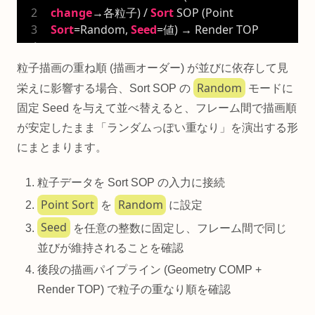
change
→各粒子) / 
Sort
 SOP (Point 
Sort
=Random, 
Seed
=値) → Render TOP
粒子描画の重ね順 (描画オーダー) が並びに依存して見
Random
栄えに影響する場合、Sort SOP の
モードに
固定 Seed を与えて並べ替えると、フレーム間で描画順
が安定したまま「ランダムっぽい重なり」を演出する形
にまとまります。
粒子データを Sort SOP の入力に接続
Point Sort
Random
を
に設定
Seed
を任意の整数に固定し、フレーム間で同じ
並びが維持されることを確認
後段の描画パイプライン (Geometry COMP +
Render TOP) で粒子の重なり順を確認