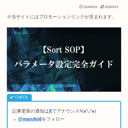
2026/6/19
2026/6/24
※当サイトにはプロモーションリンクが含まれます。
記事更新の通知は
X
でアナウンス٩(๑❛ᴗ❛๑)
→
@maru6o6
をフォロー