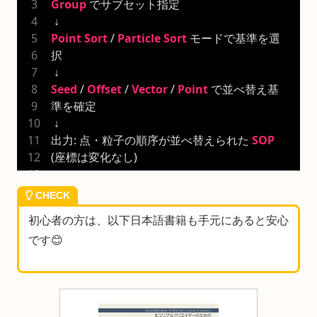
Group
 でサブセット指定
 ↓
Point
Sort
 / 
Particle
Sort
 モードで基準を選
択
 ↓
Seed
 / 
Offset
 / 
Vector
 / 
Point
 で並べ替え基
準を確定
 ↓
出力: 点・粒子の順序が並べ替えられた 
SOP
(座標は変化なし)
CHECK
初心者の方は、以下日本語書籍も手元にあると安心
です😊