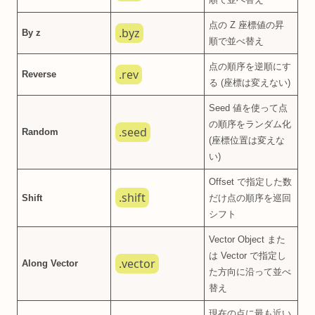
点の Z 座標値の昇
.byz
By z
順で並べ替え
点の順序を逆順にす
.rev
Reverse
る (座標は変えない)
Seed 値を使って点
の順序をランダム化
.seed
Random
(座標位置は変えな
い)
Offset で指定した数
.shift
Shift
だけ点の順序を巡回
シフト
Vector Object また
は Vector で指定し
.vector
Along Vector
た方向に沿って並べ
替え
現在の点に最も近い