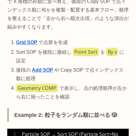
で X 座標の昇順に並べ替え、後段の Copy SOP で点イ
ンデックス順に何かを複製・配置する基本フロー。順序
を整えることで「左から右へ順次出現」のような演出が
組みやすくなります。
Grid SOP
で点群を生成
Point Sort
By x
Sort SOP を後段に接続し
を
に
設定
後段の
Add SOP
や Copy SOP で点インデックス
順に処理
Geometry COMP
で表示し、点の処理順序が左か
ら右に揃ったことを確認
Example 2: 粒子をランダム順に並べる 🎲
Particle SOP → Sort SOP (Particle Sort=No 