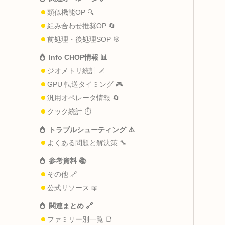
類似機能OP 🔍
組み合わせ推奨OP 🔄
前処理・後処理SOP 🎯
Info CHOP情報 📊
ジオメトリ統計 📐
GPU 転送タイミング 🎮
汎用オペレータ情報 🔄
クック統計 ⏱️
トラブルシューティング ⚠️
よくある問題と解決策 🔧
参考資料 📚
その他 🔗
公式リソース 📖
関連まとめ 🔗
ファミリー別一覧 📑