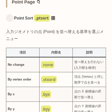
Point Page 📁
.ptsort
Point Sort
🎛️
入力ジオメトリの点 (Point) を並べ替える基準を選ぶメ
ニュー
項目
内部名
説明
並べ替えを行わない
.none
No change
(入力順を維持)
頂点 (Vertex) と同じ
.vtxord
By vertex order
順序で点を並べる
点の X 座標値の昇
.byx
By x
順で並べ替え
点の Y 座標値の昇
.byy
By y
順で並べ替え