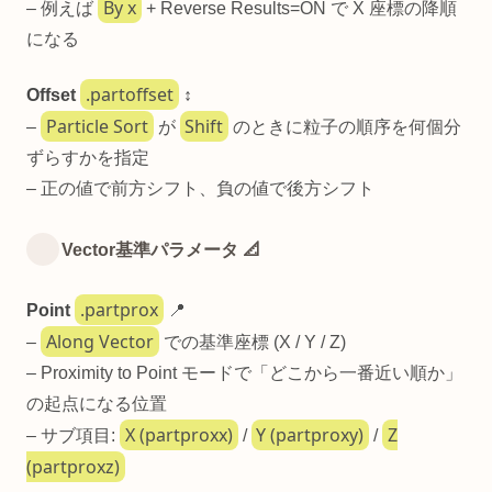
By x
– 例えば
+ Reverse Results=ON で X 座標の降順
になる
.partoffset
Offset
↕️
Particle Sort
Shift
–
が
のときに粒子の順序を何個分
ずらすかを指定
– 正の値で前方シフト、負の値で後方シフト
Vector基準パラメータ 📐
.partprox
Point
📍
Along Vector
–
での基準座標 (X / Y / Z)
– Proximity to Point モードで「どこから一番近い順か」
の起点になる位置
X (partproxx)
Y (partproxy)
Z
– サブ項目:
/
/
(partproxz)