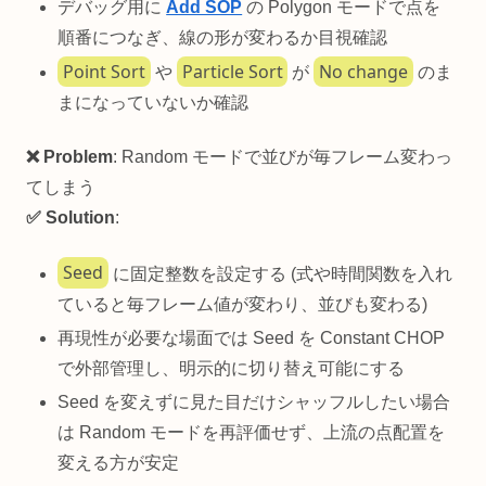
デバッグ用に
Add SOP
の Polygon モードで点を
順番につなぎ、線の形が変わるか目視確認
Point Sort
Particle Sort
No change
や
が
のま
まになっていないか確認
❌ Problem
: Random モードで並びが毎フレーム変わっ
てしまう
✅ Solution
:
Seed
に固定整数を設定する (式や時間関数を入れ
ていると毎フレーム値が変わり、並びも変わる)
再現性が必要な場面では Seed を Constant CHOP
で外部管理し、明示的に切り替え可能にする
Seed を変えずに見た目だけシャッフルしたい場合
は Random モードを再評価せず、上流の点配置を
変える方が安定