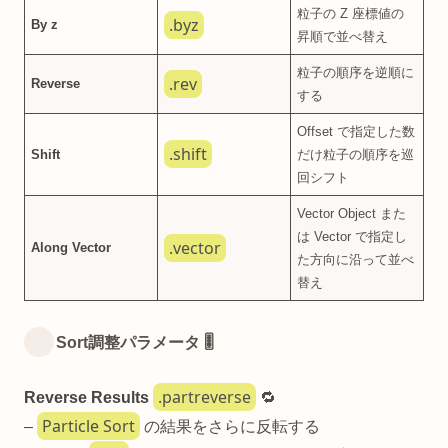
粒子の Z 座標値の
.byz
By z
昇順で並べ替え
粒子の順序を逆順に
.rev
Reverse
する
Offset で指定した数
.shift
Shift
だけ粒子の順序を巡
回シフト
Vector Object また
は Vector で指定し
.vector
Along Vector
た方向に沿って並べ
替え
Sort調整パラメータ 🎚️
.partreverse
Reverse Results
🔁
Particle Sort
–
の結果をさらに反転する