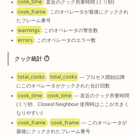
cook_time
: 直近のクック所要時間 (ミリ秒)
cook_frame
: このオペレータが最後にクックされ
たフレーム番号
warnings
: このオペレータの警告数
errors
: このオペレータのエラー数
クック統計 ⏱️
total_cooks
total_cooks
:
— プロセス開始以降
にこのオペレータがクックされた合計回数
cook_time
cook_time
:
— 直近のクック所要時間
(ミリ秒、Closest Neighbour 使用時はここが大きく
なりやすい)
cook_frame
cook_frame
:
— このオペレータが
最後にクックされたフレーム番号