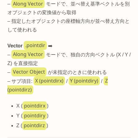
Along Vector
–
モードで、並べ替え基準ベクトルを別
オブジェクトの変換値から取得
– 指定したオブジェクトの座標軸方向が並べ替え方向と
して使われる
.pointdir
Vector
➡️
Along Vector
–
モードで、独自の方向ベクトル (X / Y /
Z) を直接指定
Vector Object
–
が未指定のときに使われる
X (pointdirx)
Y (pointdiry)
Z
– サブ項目:
/
/
(pointdirz)
pointdirx
X (
)
pointdiry
Y (
)
pointdirz
Z (
)