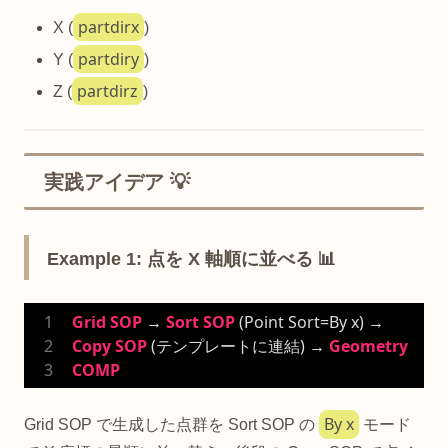
partdirx
X (
)
partdiry
Y (
)
partdirz
Z (
)
実践アイデア 💡
Example 1: 点を X 軸順に並べる 📊
Grid
SOP
 → 
Sort
SOP
 (Point Sort=By x) → 
Copy
SOP
 (テンプレートに連結) → 
Geometry
COMP
By x
Grid SOP で生成した点群を Sort SOP の
モード