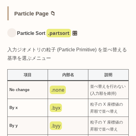
Particle Page 📁
.partsort
Particle Sort
🎛️
入力ジオメトリの粒子 (Particle Primitive) を並べ替える
基準を選ぶメニュー
項目
内部名
説明
並べ替えを行わない
.none
No change
(入力順を維持)
粒子の X 座標値の
.byx
By x
昇順で並べ替え
粒子の Y 座標値の
.byy
By y
昇順で並べ替え