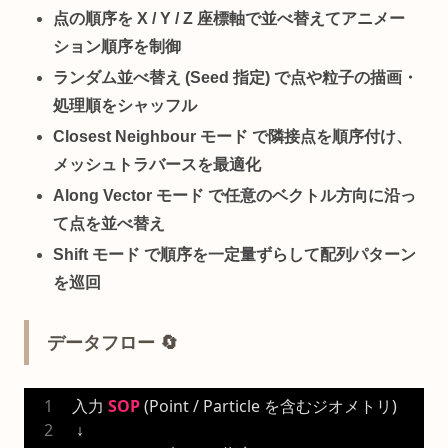
点の順序を X / Y / Z 座標軸で並べ替え
てアニメー
ション順序を制御
ランダム並べ替え (Seed 指定)
で点や粒子の描画・
処理順をシャッフル
Closest Neighbour モード
で隣接点を順序付け、
メッシュトラバースを最適化
Along Vector モード
で任意のベクトル方向に沿っ
て点を並べ替え
Shift モード
で順序を一定量ずらして配列パターン
を巡回
データフロー 🔄
入力 
SOP
 (Point / Particle を含むジオメトリ)
 ↓