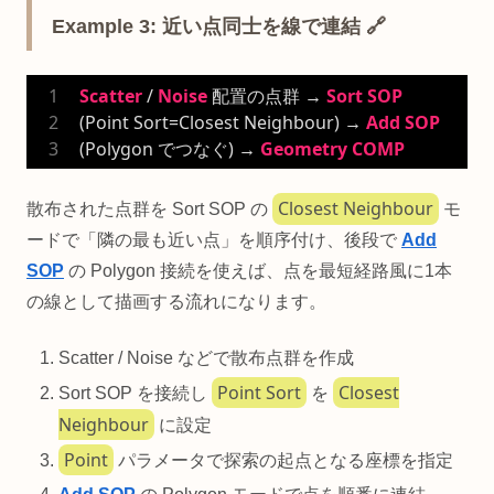
Example 3: 近い点同士を線で連結 🔗
Scatter
 / 
Noise
 配置の点群 → 
Sort
SOP
(Point Sort=Closest Neighbour) → 
Add
SOP
(Polygon でつなぐ) → 
Geometry
COMP
Closest Neighbour
散布された点群を Sort SOP の
モ
ードで「隣の最も近い点」を順序付け、後段で
Add
SOP
の Polygon 接続を使えば、点を最短経路風に1本
の線として描画する流れになります。
Scatter / Noise などで散布点群を作成
Point Sort
Closest
Sort SOP を接続し
を
Neighbour
に設定
Point
パラメータで探索の起点となる座標を指定