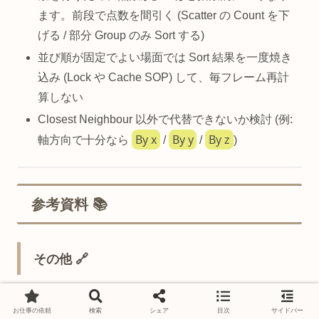
ます。前段で点数を間引く (Scatter の Count を下
げる / 部分 Group のみ Sort する)
並び順が固定でよい場面では Sort 結果を一度焼き
込み (Lock や Cache SOP) して、毎フレーム再計
算しない
Closest Neighbour 以外で代替できないか検討 (例:
By x
By y
By z
軸方向で十分なら
/
/
)
参考資料 📚
その他 🔗
TouchDesigner Wiki — SOP 概要
お仕事の依頼
検索
シェア
目次
サイドバー