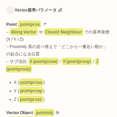
Vector基準パラメータ 📐
.pointprox
Point
📍
Along Vector
Closest Neighbour
–
や
での基準座標
(X / Y / Z)
– Proximity 系の並べ替えで「どこから一番近い順か」
の起点になる位置
X (pointproxx)
Y (pointproxy)
Z
– サブ項目:
/
/
(pointproxz)
pointproxx
X (
)
pointproxy
Y (
)
pointproxz
Z (
)
.pointobj
Vector Object
🎯