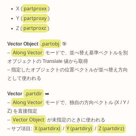
partproxx
X (
)
partproxy
Y (
)
partproxz
Z (
)
.partobj
Vector Object
🎯
Along Vector
–
モードで、並べ替え基準ベクトルを別
オブジェクトの Translate 値から取得
– 指定したオブジェクトの位置ベクトルが並べ替え方向
として使われる
.partdir
Vector
➡️
Along Vector
–
モードで、独自の方向ベクトル (X / Y /
Z) を直接指定
Vector Object
–
が未指定のときに使われる
X (partdirx)
Y (partdiry)
Z (partdirz)
– サブ項目:
/
/