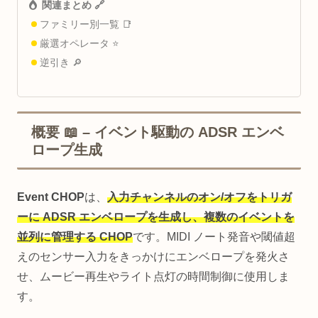
関連まとめ 🔗
ファミリー別一覧 📑
厳選オペレータ ⭐
逆引き 🔎
概要 📖 – イベント駆動の ADSR エンベ
ロープ生成
Event CHOP
は、
入力チャンネルのオン/オフをトリガ
ーに ADSR エンベロープを生成し、複数のイベントを
並列に管理する CHOP
です。MIDI ノート発音や閾値超
えのセンサー入力をきっかけにエンベロープを発火さ
せ、ムービー再生やライト点灯の時間制御に使用しま
す。