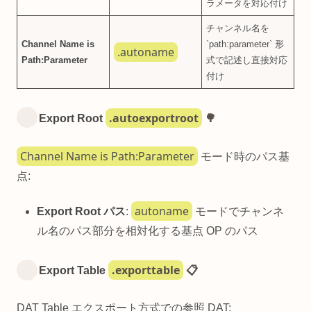
ラメータを対応付け
チャンネル名を
Channel Name is
`path:parameter` 形
.autoname
Path:Parameter
式で記述し直接対応
付け
.autoexportroot
Export Root
🌳
Channel Name is Path:Parameter
モード時のパス基
点:
autoname
Export Root パス
:
モードでチャンネ
ル名のパス部分を相対化する基点 OP のパス
.exporttable
Export Table
📋
DAT Table エクスポート方式での参照 DAT: