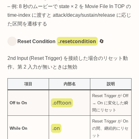
– 例: 8 秒のムービーで state × 2 を Movie File In TOP の
time-index に渡すと attack/decay/sustain/release に応じ
た区間を遷移する
.resetcondition
Reset Condition
🔄
2nd Input (Reset Trigger) を接続した場合のリセット動
作。第 2 入力が無いときは無効
項目
内部名
説明
Reset Trigger が Off
.offtoon
Off to On
→ On に変化した瞬
間にリセット
Reset Trigger が On
.on
While On
の間、継続的にリセ
ット