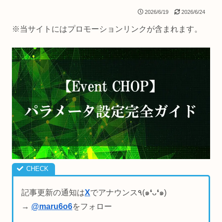
2026/6/19
2026/6/24
※当サイトにはプロモーションリンクが含まれます。
記事更新の通知は
X
でアナウンス٩(๑❛ᴗ❛๑)
→
@maru6o6
をフォロー