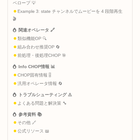
ベロープ 💡
Example 3: state チャンネルでムービーを 4 段階再生
🎬
関連オペレータ 🔗
類似機能OP 🔍
組み合わせ推奨OP 🔄
前処理・後処理CHOP 🎯
Info CHOP情報 📊
CHOP固有情報 🎚️
汎用オペレータ情報 🔄
トラブルシューティング ⚠️
よくある問題と解決策 🔧
参考資料 📚
その他 🔗
公式リソース 📖