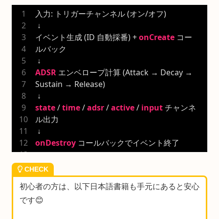
入力: トリガーチャンネル (オン/オフ)
 ↓
イベント生成 (ID 自動採番) + 
onCreate
 コー
ルバック
 ↓
ADSR
 エンベロープ計算 (Attack → Decay → 
Sustain → Release)
 ↓
state
 / 
time
 / 
adsr
 / 
active
 / 
input
 チャンネ
ル出力
 ↓
onDestroy
 コールバックでイベント終了
CHECK
初心者の方は、以下日本語書籍も手元にあると安心
です😊