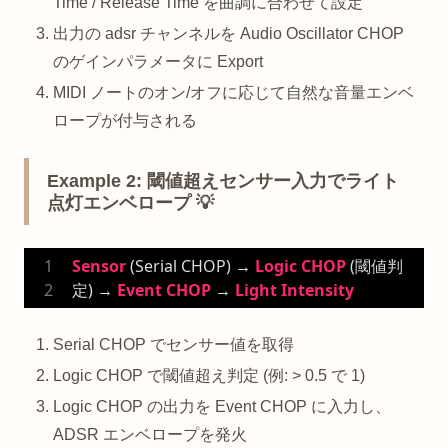
Time / Release Time を曲調に合わせて設定
出力の adsr チャンネルを Audio Oscillator CHOP
のゲインパラメータに Export
MIDI ノートのオン/オフに応じて自然な音量エンベ
ロープが付与される
Example 2: 閾値超えセンサー入力でライト
点灯エンベロープ 💡
Sensor
 (Serial CHOP) → 
Logic
CHOP
 (閾値判
定) → 
Event
CHOP
 → 
Light
Intensity
Serial CHOP でセンサー値を取得
Logic CHOP で閾値超え判定 (例: > 0.5 で 1)
Logic CHOP の出力を Event CHOP に入力し、
ADSR エンベロープを発火