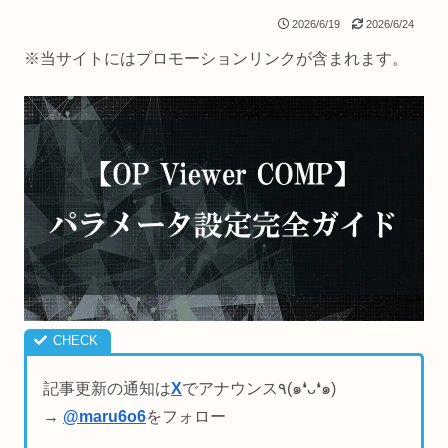
2026/6/19
2026/6/24
※当サイトにはプロモーションリンクが含まれます。
記事更新の通知は
X
でアナウンス٩(๑❛ᴗ❛๑)
→
@maru6o6
をフォロー