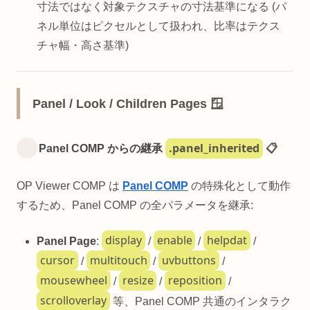
寸法ではなく対象テクスチャの寸法基準になる (パ
ネル単位はピクセルとして扱われ、比率はテクス
チャ幅・高さ基準)
Panel / Look / Children Pages 🪟
.panel_inherited
Panel COMP からの継承
📋
OP Viewer COMP は
Panel COMP
の特殊化として動作
するため、Panel COMP の全パラメータを継承:
display
enable
helpdat
Panel Page
:
/
/
/
cursor
multitouch
uvbuttons
/
/
/
mousewheel
resize
reposition
/
/
/
scrolloverlay
等、Panel COMP 共通のインタラク