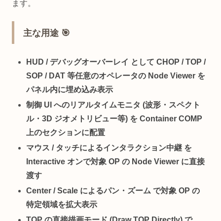
ます。
主な用途 🎯
HUD / デバッグオーバーレイ
として CHOP / TOP /
SOP / DAT 等任意のオペレータの Node Viewer を
パネル内に埋め込み表示
制御 UI へのリアルタイムモニタ
(波形・スペクト
ル・3D ジオメトリビュー等) を Container COMP
上のセクションに配置
マウス / タッチによるインタラクション中継
を
Interactive オンで対象 OP の Node Viewer に直接
渡す
Center / Scale によるパン・ズーム
で対象 OP の
特定領域を拡大表示
TOP の直接描画モード
(Draw TOP Directly) で