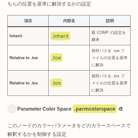
ちらの位置を基準に解決するかの設定
項目
内部名
説明
親 COMP の設定を
.inherit
Inherit
継承
相対パスを .toe フ
.toe
Relative to .toe
ァイルの位置を基準
に解決
相対パスを .tox フ
.tox
Relative to .tox
ァイルの位置を基準
に解決
.parmcolorspace
Parameter Color Space
🎨
このノードのカラーパラメータをどのカラースペースで
解釈するかを制御する設定