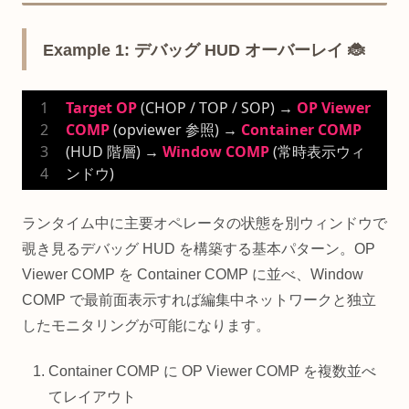
Example 1: デバッグ HUD オーバーレイ 🐞
Target
OP
 (CHOP / TOP / SOP) → 
OP
Viewer
COMP
 (opviewer 参照) → 
Container
COMP
(HUD 階層) → 
Window
COMP
 (常時表示ウィ
ンドウ)
ランタイム中に主要オペレータの状態を別ウィンドウで
覗き見るデバッグ HUD を構築する基本パターン。OP
Viewer COMP を Container COMP に並べ、Window
COMP で最前面表示すれば編集中ネットワークと独立
したモニタリングが可能になります。
Container COMP に OP Viewer COMP を複数並べ
てレイアウト