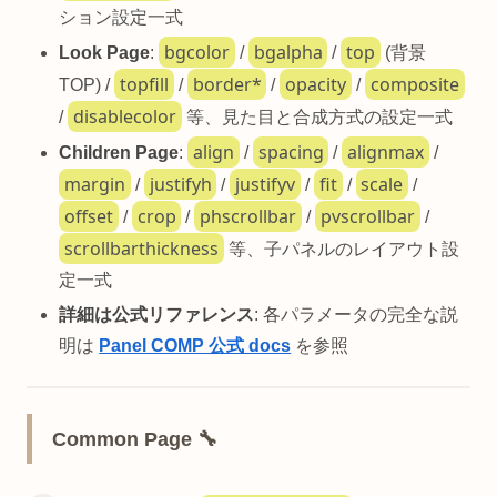
ション設定一式
bgcolor
bgalpha
top
Look Page
:
/
/
(背景
topfill
border*
opacity
composite
TOP) /
/
/
/
disablecolor
/
等、見た目と合成方式の設定一式
align
spacing
alignmax
Children Page
:
/
/
/
margin
justifyh
justifyv
fit
scale
/
/
/
/
/
offset
crop
phscrollbar
pvscrollbar
/
/
/
/
scrollbarthickness
等、子パネルのレイアウト設
定一式
詳細は公式リファレンス
: 各パラメータの完全な説
明は
Panel COMP 公式 docs
を参照
Common Page 🔧