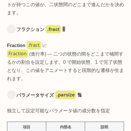
トが持つこの値が、二状態間のどこまで進んだかを決め
ます。
.fract
フラクション
🎚️
.fract
Fraction
📈
Fraction
(進行率) — 二つの状態の間をどこまで補間す
るかの割合を設定します。0 で開始状態、1 で完了状態
となり、この値をアニメートすると段階的な遷移が生ま
れます。
.parsize
パラメータサイズ
🔢
独立して設定可能なパラメータ値の成分数を指定
項目
内部名
説明