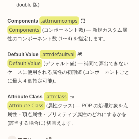
double 版)
.attrnumcomps
Components
🧮
Components
(コンポーネント数) — 新規カスタム属
性のコンポーネント数 (1〜4) を指定します。
.attrdefaultval
Default Value
🎁
Default Value
(デフォルト値) — 補間で算出できない
ケースに使用される属性の初期値 (コンポーネントごと
に最大 4 個指定可能)。
.attrclass
Attribute Class
🧱
Attribute Class
(属性クラス) — POP の処理対象を点
属性・頂点属性・プリミティブ属性のどれにするかを
(該当する場合に) 切替えます。