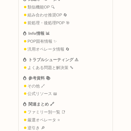
類似機能OP 🔍
組み合わせ推奨OP 🔄
前処理・後処理POP 🎯
Info情報 📊
POP固有情報 ✨
汎用オペレータ情報 🔄
トラブルシューティング ⚠️
よくある問題と解決策 🔧
参考資料 📚
その他 🔗
公式リソース 📖
関連まとめ 🔗
ファミリー別一覧 📑
厳選オペレータ ⭐
逆引き 🔎