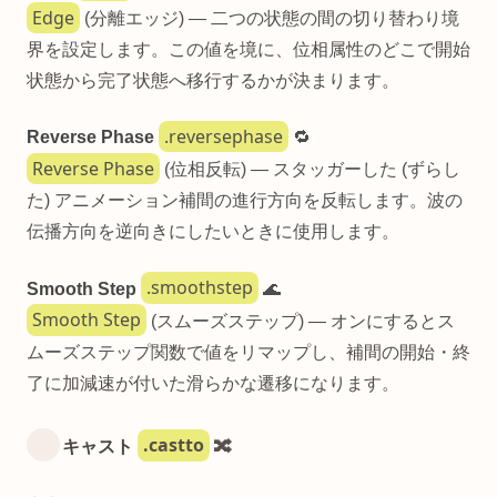
Edge
(分離エッジ) — 二つの状態の間の切り替わり境
界を設定します。この値を境に、位相属性のどこで開始
状態から完了状態へ移行するかが決まります。
.reversephase
Reverse Phase
🔁
Reverse Phase
(位相反転) — スタッガーした (ずらし
た) アニメーション補間の進行方向を反転します。波の
伝播方向を逆向きにしたいときに使用します。
.smoothstep
Smooth Step
🌊
Smooth Step
(スムーズステップ) — オンにするとス
ムーズステップ関数で値をリマップし、補間の開始・終
了に加減速が付いた滑らかな遷移になります。
.castto
キャスト
🔀