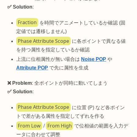
✅ Solution
:
Fraction
を時間でアニメートしているか確認 (固
定値では遷移しません)
Phase Attribute Scope
に各ポイントで異なる値
を持つ属性を指定しているか確認
上流に位相属性が無い場合は
Noise POP
や
Attribute POP
で先に属性を生成
❌ Problem
: 全ポイントが同時に動いてしまう
✅ Solution
:
Phase Attribute Scope
に位置 (P) など各ポイン
トで差がある属性を指定してずれを作る
From Low
From High
/
で位相値の範囲を入力デ
ータに合わせて調整