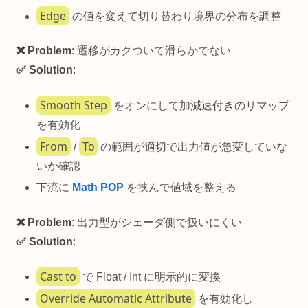
Edge
の値を変えて切り替わり境界の分布を調整
❌ Problem
: 遷移がカクついて滑らかでない
✅ Solution
:
Smooth Step
をオンにして加減速付きのリマップ
を有効化
From
To
/
の範囲が適切で出力値が急変していな
いか確認
下流に
Math POP
を挟んで値域を整える
❌ Problem
: 出力型がシェーダ側で扱いにくい
✅ Solution
:
Cast to
で Float / Int に明示的に変換
Override Automatic Attribute
を有効化し