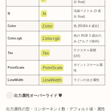
分 float)
法線ベクトル (3 成
.N
N
分 float)
.Color
Color
色 (RGBA 4 成分)
色の RGB 3 成分の
.Color.rgb
Color.rgb
み (アルファ除外)
テクスチャ座標
.Tex
Tex
(UV)
ポイントスケール属
.PointScale
PointScale
性
.LineWidth
LineWidth
ラインの太さ属性
出力属性オーバーライド 🛡️
出力属性の型・コンポーネント数・デフォルト値・属性