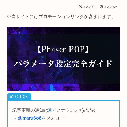
2026/6/19
2026/6/24
※当サイトにはプロモーションリンクが含まれます。
記事更新の通知は
X
でアナウンス٩(๑❛ᴗ❛๑)
→
@maru6o6
をフォロー