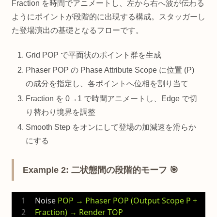
Fraction を時間でアニメートし、左から右へ波が伝わる
ようにポイントが段階的に出現する構成。スタッガーし
た登場演出の基礎となるフローです。
Grid POP で平面状のポイント群を生成
Phaser POP の Phase Attribute Scope に位置 (P)
の成分を指定し、各ポイントへ位相を割り当て
Fraction を 0→1 で時間アニメートし、Edge で切
り替わり境界を調整
Smooth Step をオンにして登場の加減速を滑らか
にする
Example 2: 二状態間の段階的モーフ 🎯
Noise
POP → Phaser POP (Output Scope P + 
Fraction) → Render TOP