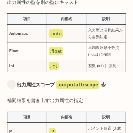
出力属性の型を別の型にキャスト
項目
内部名
説明
入力型と演算結果か
.auto
Automatic
ら自動決定
単精度浮動小数点
.float
Float
(float) に強制
.int
Int
整数 (int) に強制
.outputattrscope
出力属性スコープ
📤
補間結果を書き出す出力属性の指定
項目
内部名
説明
ポイント位置 (3 成
.P
P