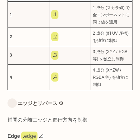
1 成分 (スカラ値) で
.1
1
全コンポーネントに
同じ値を適用
2 成分 (例 UV 座標)
.2
2
を独立に制御
3 成分 (XYZ / RGB
.3
3
等) を独立に制御
4 成分 (XYZW /
.4
4
RGBA 等) を独立に
制御
エッジとリバース ⚙️
補間の分離エッジと進行方向を制御
.edge
Edge
📐