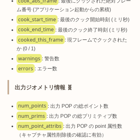
cook_abs_frame
: 最後にクックされた絶対フレー
ム番号 (アプリケーション起動からの累積)
cook_start_time
: 最後のクック開始時刻 (ミリ秒)
cook_end_time
: 最後のクック終了時刻 (ミリ秒)
cooked_this_frame
: 現フレームでクックされた
か (0 / 1)
warnings
: 警告数
errors
: エラー数
出力ジオメトリ情報 🧬
num_points
: 出力 POP の総ポイント数
num_prims
: 出力 POP の総プリミティブ数
num_point_attribs
: 出力 POP の point 属性数
（キャプチャ属性削除後の確認に有効）