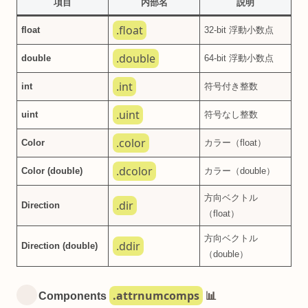
項目
内部名
説明
.float
float
32-bit 浮動小数点
.double
double
64-bit 浮動小数点
.int
int
符号付き整数
.uint
uint
符号なし整数
.color
Color
カラー（float）
.dcolor
Color (double)
カラー（double）
方向ベクトル
.dir
Direction
（float）
方向ベクトル
.ddir
Direction (double)
（double）
.attrnumcomps
Components
📊