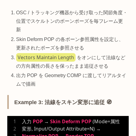
OSC / トラッキング機器から受け取った関節角度・
位置でスケルトンのボーンポーズを毎フレーム更
新
Skin Deform POP の各ボーン参照属性を設定し、
更新されたポーズを参照させる
Vectors Maintain Length
をオンにして法線など
の方向属性の長さを保ったまま追従させる
出力 POP を Geometry COMP に渡してリアルタイ
ムで描画
Example 3: 法線をスキン変形に追従 🧭
入力 
POP
 → 
Skin
Deform
POP
 (Mode=属性
変形, Input/Output Attribute=N) → 
Normalize
POP
 → 
Render
TOP