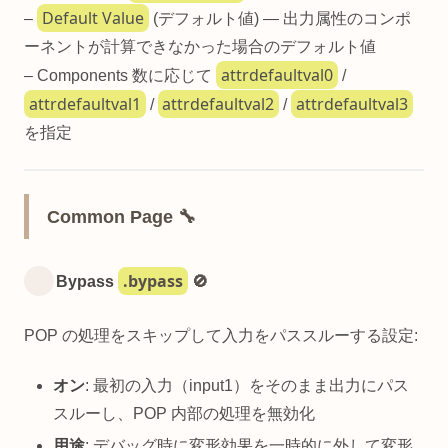
Default Value
–
(デフォルト値) — 出力属性のコンポ
ーネントが計算できなかった場合のデフォルト値
attrdefaultval0
– Components 数に応じて
/
attrdefaultval1
attrdefaultval2
attrdefaultval3
/
/
を指定
Common Page 🔧
.bypass
Bypass
🚫
POP の処理をスキップして入力をパススルーする設定:
オン
: 最初の入力（input1）をそのまま出力にパス
スルーし、POP 内部の処理を無効化
用途
: デバッグ時に変形効果を一時的に外して変形