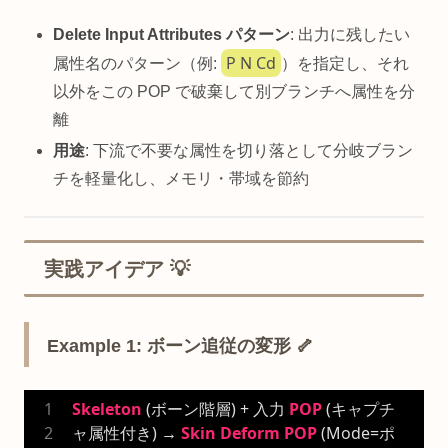
Delete Input Attributes パターン
: 出力に残したい
P N Cd
属性名のパターン（例:
）を指定し、それ
以外をこの POP で破棄して別ブランチへ属性を分
離
用途
: 下流で不要な属性を切り落として分岐ブラン
チを軽量化し、メモリ・帯域を節約
実践アイデア 💡
Example 1: ボーン追従の変形 🦴
Skeleton
 (ボーン階層) + 入力 
POP
 (キャプチ
ャ属性付き) → 
Skin
Deform
POP
 (Mode=ポ