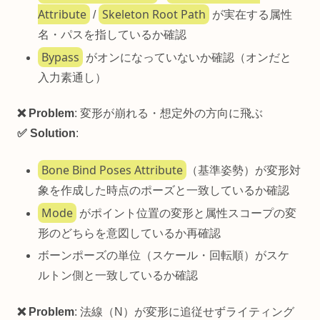
Attribute
Skeleton Root Path
/
が実在する属性
名・パスを指しているか確認
Bypass
がオンになっていないか確認（オンだと
入力素通し）
❌ Problem
: 変形が崩れる・想定外の方向に飛ぶ
✅ Solution
:
Bone Bind Poses Attribute
（基準姿勢）が変形対
象を作成した時点のポーズと一致しているか確認
Mode
がポイント位置の変形と属性スコープの変
形のどちらを意図しているか再確認
ボーンポーズの単位（スケール・回転順）がスケ
ルトン側と一致しているか確認
❌ Problem
: 法線（N）が変形に追従せずライティング