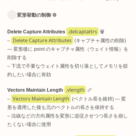
変形挙動の制御 ⚙️
.delcaptattrs
Delete Capture Attributes
🗑️
Delete Capture Attributes
–
(キャプチャ属性の削除)
— 変形後に point のキャプチャ属性（ウェイト情報）を
削除する
– 下流で不要なウェイト属性を切り落としてメモリを節
約したい場合に有効
.vlength
Vectors Maintain Length
📏
Vectors Maintain Length
–
(ベクトル長を維持) — 変
形を適用した後も元のベクトルの長さを保持する
– 法線などの方向属性を変形に追従させつつ長さを崩し
たくない場合に使用