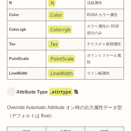
.N
N
法線属性
.Color
Color
RGBA カラー属性
カラー属性の RGB
.Color.rgb
Color.rgb
成分のみ
.Tex
Tex
テクスチャ座標属性
ポイントスケール属
.PointScale
PointScale
性
.LineWidth
LineWidth
ライン幅属性
.attrtype
Attribute Type
🔢
Override Automatic Attribute オン時の出力属性データ型
（デフォルトは float）