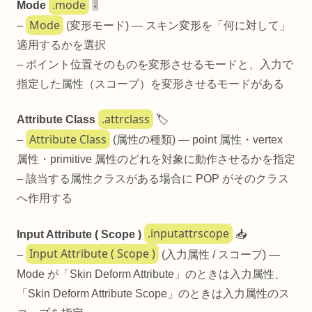
.mode
Mode
🎚️
Mode
–
(変形モード) — スキン変形を「何に対して」
適用するかを選択
– ポイント位置そのものを変形させるモードと、入力で
指定した属性（スコープ）を変形させるモードがある
.attrclass
Attribute Class
🏷️
Attribute Class
–
(属性の種類) — point 属性・vertex
属性・primitive 属性のどれを対象に動作させるかを指定
– 該当する属性クラスがある場合に POP がそのクラス
へ作用する
.inputattrscope
Input Attribute ( Scope )
📥
Input Attribute ( Scope )
–
(入力属性 / スコープ) —
Mode が「Skin Deform Attribute」のときは入力属性、
「Skin Deform Attribute Scope」のときは入力属性のス