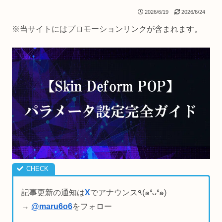
2026/6/19
2026/6/24
※当サイトにはプロモーションリンクが含まれます。
記事更新の通知は
X
でアナウンス٩(๑❛ᴗ❛๑)
→
@maru6o6
をフォロー