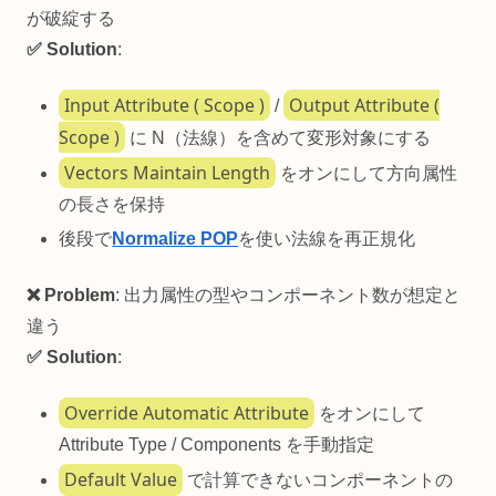
が破綻する
✅ Solution
:
Input Attribute ( Scope )
Output Attribute (
/
Scope )
に N（法線）を含めて変形対象にする
Vectors Maintain Length
をオンにして方向属性
の長さを保持
後段で
Normalize POP
を使い法線を再正規化
❌ Problem
: 出力属性の型やコンポーネント数が想定と
違う
✅ Solution
:
Override Automatic Attribute
をオンにして
Attribute Type / Components を手動指定
Default Value
で計算できないコンポーネントの