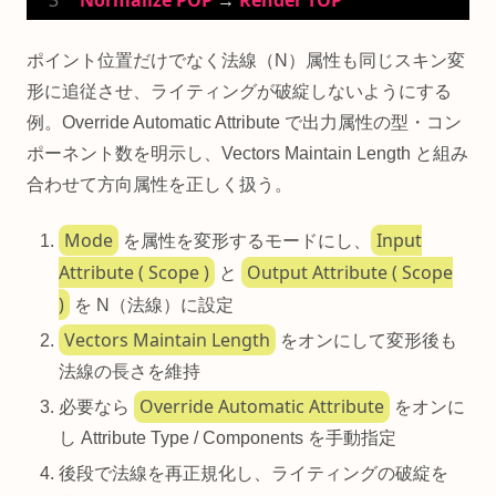
ポイント位置だけでなく法線（N）属性も同じスキン変
形に追従させ、ライティングが破綻しないようにする
例。Override Automatic Attribute で出力属性の型・コン
ポーネント数を明示し、Vectors Maintain Length と組み
合わせて方向属性を正しく扱う。
Mode
Input
を属性を変形するモードにし、
Attribute ( Scope )
Output Attribute ( Scope
と
)
を N（法線）に設定
Vectors Maintain Length
をオンにして変形後も
法線の長さを維持
Override Automatic Attribute
必要なら
をオンに
し Attribute Type / Components を手動指定
後段で法線を再正規化し、ライティングの破綻を