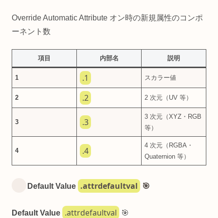
Override Automatic Attribute オン時の新規属性のコンポ
ーネント数
項目
内部名
説明
.1
1
スカラー値
.2
2
2 次元（UV 等）
3 次元（XYZ・RGB
.3
3
等）
4 次元（RGBA・
.4
4
Quaternion 等）
.attrdefaultval
Default Value
🎯
.attrdefaultval
Default Value
🎯