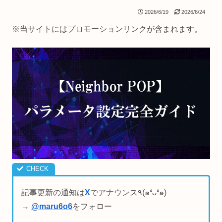
2026/6/19
2026/6/24
※当サイトにはプロモーションリンクが含まれます。
記事更新の通知は
X
でアナウンス٩(๑❛ᴗ❛๑)
→
@maru6o6
をフォロー