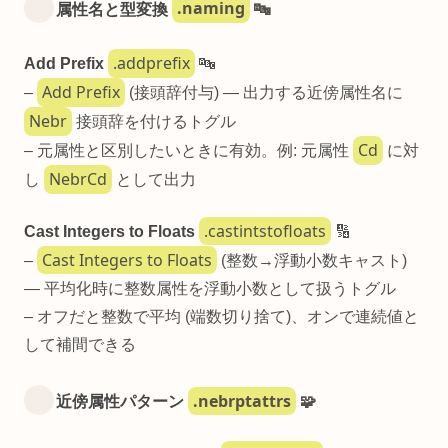
.naming
属性名と型変換
🔤
.addprefix
Add Prefix
🔤
Add Prefix
–
(接頭辞付与) — 出力する近傍属性名に
Nebr
接頭辞を付けるトグル
Cd
– 元属性と区別したいときに有効。例: 元属性
に対
NebrCd
し
として出力
.castintstofloats
Cast Integers to Floats
🔢
Cast Integers to Floats
–
(整数→浮動小数キャスト)
— 平均化時に整数属性を浮動小数として扱うトグル
– オフだと整数で平均 (端数切り捨て)、オンで連続値と
して補間できる
.nebrptattrs
近傍属性パターン
🧩