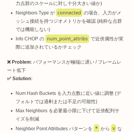
力点群のスケールに対し十分大きい値か)
connected
Neighbors Type が
の場合、入力がメ
ッシュ接続を持つジオメトリかを確認 (純粋な点群
では機能しない)
num_point_attribs
Info CHOP の
で近傍属性が実
際に追加されているかチェック
❌ Problem
: パフォーマンスが極端に遅い / フレームレ
ート低下
✅ Solution
:
Num Hash Buckets を入力点数に近い値に調整 (デ
フォルトでは過剰または不足の可能性)
Max Neighbors を必要最小限に下げて近傍配列サ
イズを削減
*
v
Neighbor Point Attributes パターンを
から
な