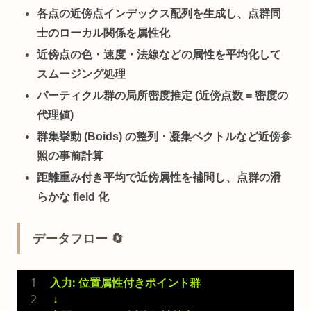
各点の近傍点インデックス配列を生成し、点群同
士のローカル関係を属性化
近傍点の色・速度・法線などの属性を平均化して
スムージング処理
パーティクル群の局所密度推定 (近傍点数 = 密度の
代理値)
群集挙動 (Boids) の整列・凝集ベクトルなど近傍参
照の事前計算
距離重み付き平均で近傍属性を補間し、点群の滑
らかな field 化
データフロー 🔄
入力: 位置属性付きポイント群
 ↓