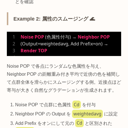
とを確認
Example 2: 属性のスムージング 🌊
Noise
POP
 (色属性付与) → 
Neighbor
POP
(Output=weightedavg, Add Prefix=on) → 
Render
TOP
Noise POP で各点にランダムな色属性を与え、
Neighbor POP の距離重み付き平均で近傍の色を補間し
て点群全体を滑らかにスムージングする例。近接点ほど
寄与が大きく自然なグラデーションが生成されます。
Cd
Noise POP で点群に色属性
を付与
weightedavg
Neighbor POP の Output を
に設定
Cd
Add Prefix をオンにして元の
と区別された