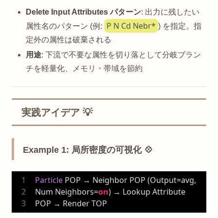
Delete Input Attributes パターン
: 出力に残したい
P N Cd Nebr*
属性名のパターン (例:
) を指定。指
定外の属性は破棄される
用途
: 下流で不要な属性を切り落として分岐ブラン
チを軽量化、メモリ・帯域を節約
実践アイデア 💡
Example 1: 局所密度の可視化 💠
Particle
 POP → Neighbor POP (Output=avg, 
Num Neighbors=
on
) → Lookup Attribute 
POP → Render TOP