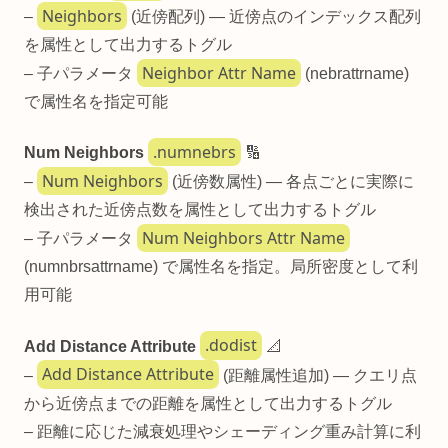
Neighbors
–
(近傍配列) — 近傍点のインデックス配列
を属性として出力するトグル
Neighbor Attr Name
– 子パラメータ
(nebrattrname)
で属性名を指定可能
.numnebrs
Num Neighbors
🔢
Num Neighbors
–
(近傍数属性) — 各点ごとに実際に
検出された近傍点数を属性として出力するトグル
Num Neighbors Attr Name
– 子パラメータ
(numnbrsattrname) で属性名を指定。局所密度として利
用可能
.dodist
Add Distance Attribute
📐
Add Distance Attribute
–
(距離属性追加) — クエリ点
から近傍点までの距離を属性として出力するトグル
– 距離に応じた減衰処理やシェーディング重み計算に利