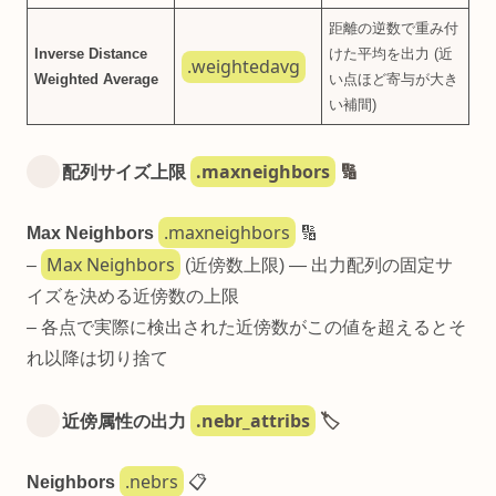
距離の逆数で重み付
Inverse Distance
けた平均を出力 (近
.weightedavg
Weighted Average
い点ほど寄与が大き
い補間)
.maxneighbors
配列サイズ上限
🔢
.maxneighbors
Max Neighbors
🔢
Max Neighbors
–
(近傍数上限) — 出力配列の固定サ
イズを決める近傍数の上限
– 各点で実際に検出された近傍数がこの値を超えるとそ
れ以降は切り捨て
.nebr_attribs
近傍属性の出力
🏷️
.nebrs
Neighbors
📋