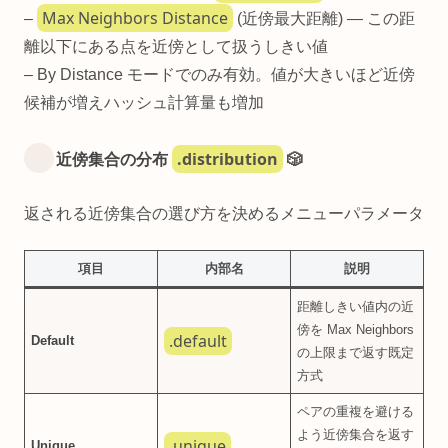
Max Neighbors Distance
–
(近傍最大距離) — この距
離以下にある点を近傍として扱うしきい値
– By Distance モードでのみ有効。値が大きいほど近傍
候補が増えハッシュ計算量も増加
.distribution
近傍集合の分布
🎲
返される近傍集合の選び方を決めるメニューパラメータ
項目
内部名
説明
距離しきい値内の近
傍を Max Neighbors
.default
Default
の上限まで返す既定
方式
ペアの重複を避ける
よう近傍集合を返す
.unique
Unique