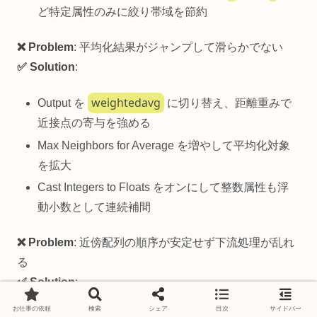
ど特定属性のみに絞り帯域を節約
❌ Problem
: 平均化結果がジャンプして滑らかでない
✅ Solution
:
weightedavg
Output を
に切り替え、距離重みで
近接点の寄与を強める
Max Neighbors for Average を増やして平均化対象
を拡大
Cast Integers to Floats をオンにして整数属性も浮
動小数として連続補間
❌ Problem
: 近傍配列の順序が安定せず下流処理が乱れ
る
✅ Solution
:
お仕事の依頼
検索
シェア
目次
サイドバー