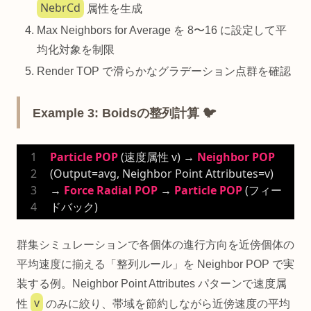
NebrCd
属性を生成
Max Neighbors for Average を 8〜16 に設定して平
均化対象を制限
Render TOP で滑らかなグラデーション点群を確認
Example 3: Boidsの整列計算 🐦
Particle
POP
 (速度属性 v) → 
Neighbor
POP
(Output=avg, Neighbor Point Attributes=v) 
→ 
Force
Radial
POP
 → 
Particle
POP
 (フィー
ドバック)
群集シミュレーションで各個体の進行方向を近傍個体の
平均速度に揃える「整列ルール」を Neighbor POP で実
装する例。Neighbor Point Attributes パターンで速度属
v
性
のみに絞り、帯域を節約しながら近傍速度の平均