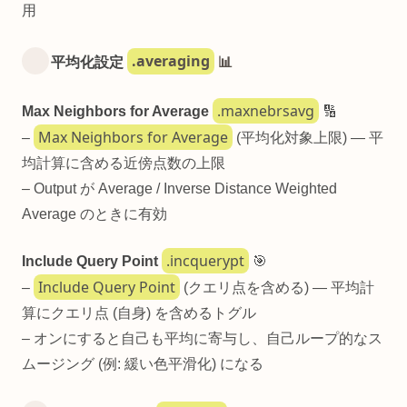
用
.averaging
平均化設定
📊
.maxnebrsavg
Max Neighbors for Average
🔢
Max Neighbors for Average
–
(平均化対象上限) — 平
均計算に含める近傍点数の上限
– Output が Average / Inverse Distance Weighted
Average のときに有効
.incquerypt
Include Query Point
🎯
Include Query Point
–
(クエリ点を含める) — 平均計
算にクエリ点 (自身) を含めるトグル
– オンにすると自己も平均に寄与し、自己ループ的なス
ムージング (例: 緩い色平滑化) になる