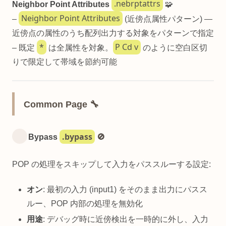
.nebrptattrs
Neighbor Point Attributes
🧩
Neighbor Point Attributes
–
(近傍点属性パターン) —
近傍点の属性のうち配列出力する対象をパターンで指定
*
P Cd v
– 既定
は全属性を対象。
のように空白区切
りで限定して帯域を節約可能
Common Page 🔧
.bypass
Bypass
🚫
POP の処理をスキップして入力をパススルーする設定:
オン
: 最初の入力 (input1) をそのまま出力にパスス
ルー、POP 内部の処理を無効化
用途
: デバッグ時に近傍検出を一時的に外し、入力