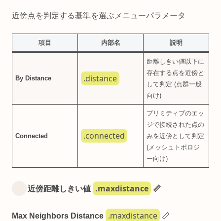
近傍点を判定する基準を選ぶメニューパラメータ
項目
内部名
説明
距離しきい値以下に
存在する点を近傍と
.distance
By Distance
して判定 (点群一般
向け)
プリミティブのエッ
ジで接続された点の
.connected
Connected
みを近傍として判定
(メッシュトポロジ
ー向け)
.maxdistance
近傍距離しきい値
📏
.maxdistance
Max Neighbors Distance
📏