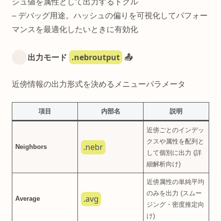
シュ値を属性として出力するトグル
– デバッグ用途。ハッシュの偏りを可視化してパフォー
マンスを最適化したいときに有効化
.nebroutput
出力モード
📤
近傍情報の出力形式を決めるメニューパラメータ
項目
内部名
説明
近傍ごとのインデッ
クスや属性を配列と
.nebr
Neighbors
して個別に出力 (詳
細解析向け)
近傍属性の単純平均
のみを出力 (スムー
.avg
Average
ジング・密度推定向
け)