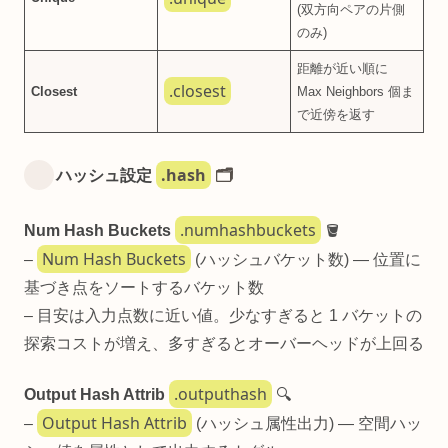
(双方向ペアの片側
のみ)
距離が近い順に
.closest
Closest
Max Neighbors 個ま
で近傍を返す
.hash
ハッシュ設定
🗂️
.numhashbuckets
Num Hash Buckets
🪣
Num Hash Buckets
–
(ハッシュバケット数) — 位置に
基づき点をソートするバケット数
– 目安は入力点数に近い値。少なすぎると 1 バケットの
探索コストが増え、多すぎるとオーバーヘッドが上回る
.outputhash
Output Hash Attrib
🔍
Output Hash Attrib
–
(ハッシュ属性出力) — 空間ハッ