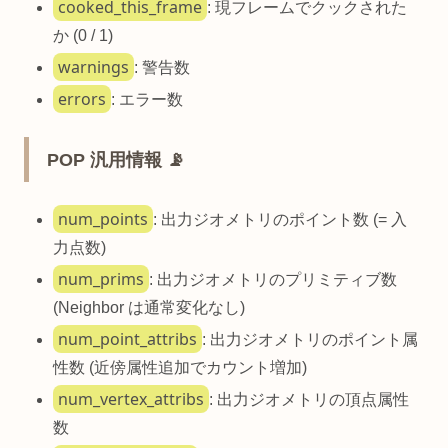
cooked_this_frame
: 現フレームでクックされた
か (0 / 1)
warnings
: 警告数
errors
: エラー数
POP 汎用情報 📡
num_points
: 出力ジオメトリのポイント数 (= 入
力点数)
num_prims
: 出力ジオメトリのプリミティブ数
(Neighbor は通常変化なし)
num_point_attribs
: 出力ジオメトリのポイント属
性数 (近傍属性追加でカウント増加)
num_vertex_attribs
: 出力ジオメトリの頂点属性
数