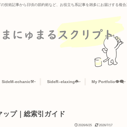
ラミングの技術記事から日頃の節約術など、お役立ち系記事を雑多に
📜
SideM-echanic⚒️
SideR–elaxing☘️
My Po
記事リンクマップ｜総索引ガイド