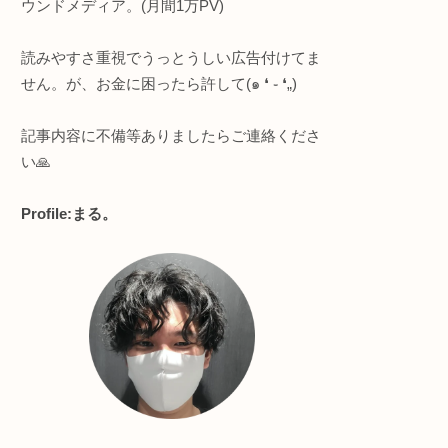
このサイトについて
駆使
プロト
知的好奇心強めな人向け
・プログラミング全般
・ヨガ/サウナ
・節約＆ポイ活