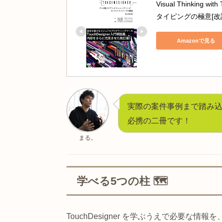
誠文堂新光社
ビジュアルクリ
したビジュア
Amazo
Visual Th
タイピングの極
Amazo