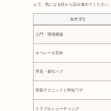
実際の案件事例まで
必携の二冊です！
まる。
学べる5つの柱 🗺
TouchDesigner を学ぶうえ
んで、気になる柱から読み進めてく
カテゴリ