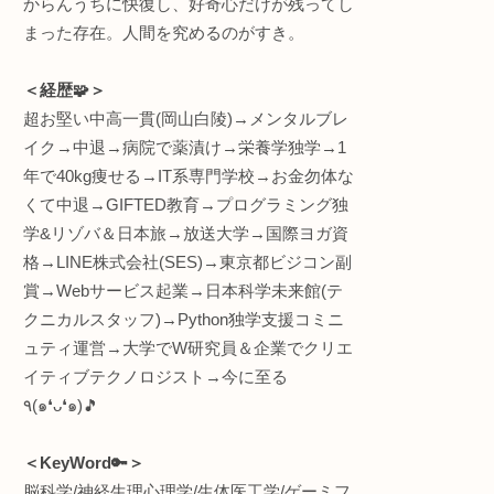
ら辿っ
です
＜何してる人💡＞
“生体情報特化型” R&D(
践ワ
インタラクティブエンジ
調べ
株式会社
ワントゥーテン
早稲田大学 理工学術院
員
総合研究機構 ヒューマ