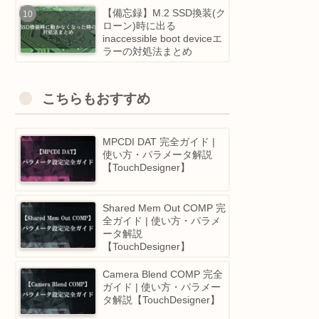
越し！POPsのGPU革命＆
Python IDE大幅強化等
【完全無料有】未経験から
実際に転職したエンジニア
が選ぶ、 おすすめのプロ
グラミングスクール5選！
【備忘録】M.2 SSD換装(
ローン)時に出る
inaccessible boot deviceエ
ラーの対処法まとめ
こちらもおすすめ
MPCDI DAT 完全ガイド |
使い方・パラメータ解説
【TouchDesigner】