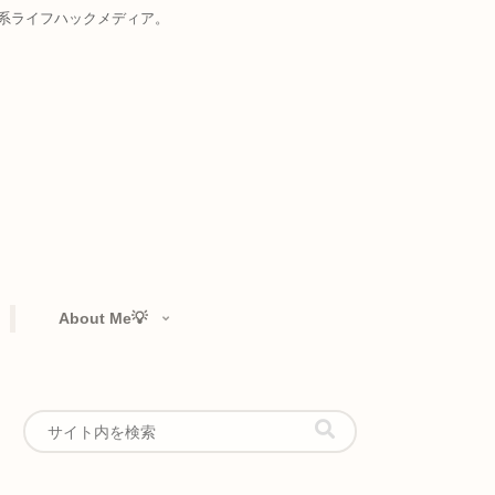
お届けする複合系ライフハックメディア。
rtfolio👁️‍🗨️
About Me💡