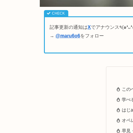
記事更新の通知は
X
→
@maru6o6
をフォロー