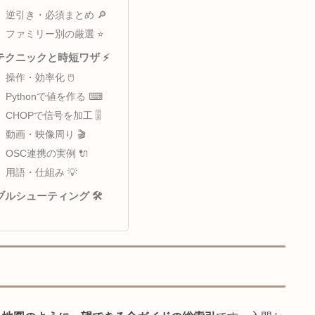
学べる5つの柱 🗺
はじめての方へ 🚀
オペレータ百科 📚
早見・索引ハブ 🧭
逆引き・必須まとめ 🔎
ファミリー別の厳選 ⭐
実践テクニックと時短ワザ ⚡
操作・効率化 🖱
Pythonで値を作る ⌨
CHOPで信号を加工 🎚
動画・映像周り 🎬
OSC連携の実例 🔌
用語・仕組み 💡