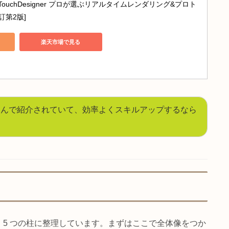
エイターのためのTOUCHDESIGNERバイブル: 映像と音楽を
ルアートの創り方をトップクリエイターの作例から解説
nで見る
楽天市場で見る
inking with TouchDesigner プロが選ぶリアルタイムレンダリング&
意[改訂第2版]
nで見る
楽天市場で見る