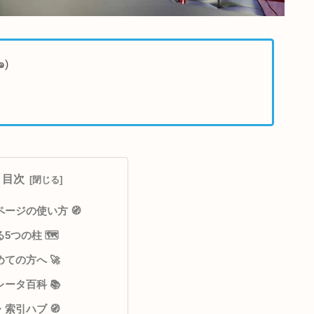
でアナウンス٩(๑❛ᴗ❛๑)
目次
このページの使い方 🧭