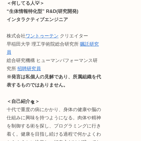
・ライフハック
なら
などのお役立ち情報をお
ウンドメディア。(月間1万
読みやすさ重視でうっと
せん。が、お金に困ったら許して
記事内容に不備等ありま
い🙏
像をつか
Profile:まる。
第一