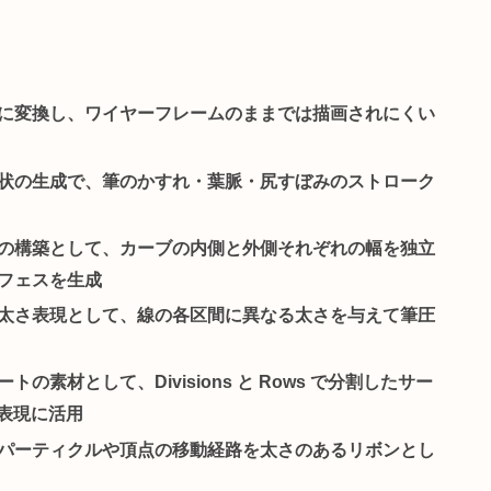
けて帯状に
線に沿って幅 (太さ) を持つ帯状サーフェスを生成する 
 (End Width) で太さを別々に指定できるため、均一なリボンか
見せるさまざまな表現に活用されます。
フェスに変換
し、ワイヤーフレームのままでは描画され
パー形状の生成
で、筆のかすれ・葉脈・尻すぼみのスト