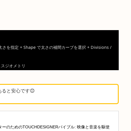
作成
メトリの構築
として、カーブの内側と外側それぞれの幅
のサーフェスを生成
ークの太さ表現
として、線の各区間に異なる太さを与え
インアートの素材
として、Divisions と Rows で分割
ィックス表現に活用
して、パーティクルや頂点の移動経路を太さのあるリボ
並び)