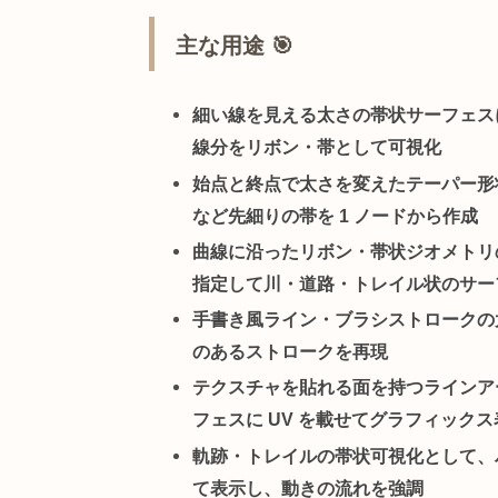
概要 📖 – 線に幅をつ
Line Thick SOP
は、
入力された線や曲
す。始点 (Start Width) と終点
のテーパー形状まで、線を面として
主な用途 🎯
細い線を見える太さの帯状サー
線分をリボン・帯として可視化
始点と終点で太さを変えたテー