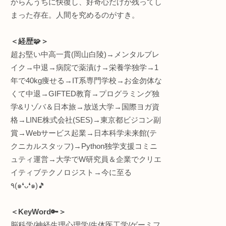
 Width で始点と終点の太さを指定 + Shape で太さの補間カーブを選択 + Divisions / 
＜何してる人💡＞
“生体情報特化型” R&D(
インタラクティブエンジ
株式会社
ワントゥーテン
駆使
早稲田大学 理工学術院
員
総合研究機構 ヒューマ