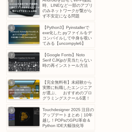
べるには？【自動で出席を
行う方法も紹介】
Androidを自宅でWi-Fi接続
時、LINEなど一部のアプ
のみネットワークが繋がら
ず不安定になる問題
【Python3】Pyinstallerで
exe化した.pyファイルをデ
コンパイルして中身を覗い
てみる【uncompyle6】
【Google Fonts】Noto
Serif CJKjpが見当たらない
時の再インストール方法
【完全無料有】未経験から
実際に転職したエンジニア