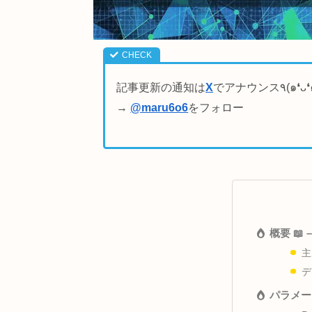
記事更新の通知は
X
→
@maru6o6
をフォロー