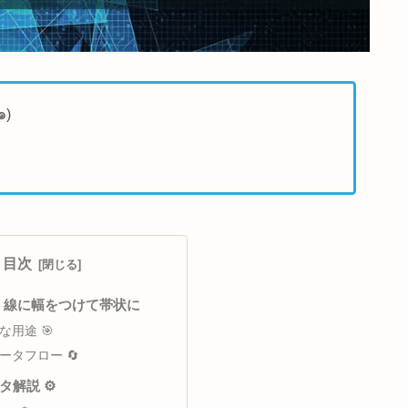
でアナウンス٩(๑❛ᴗ❛๑)
目次