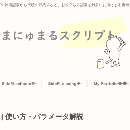
ラミングの技術記事から日頃の節約術など、お役立ち系記事を雑多に
📜
SideM-echanic⚒️
SideR–elaxing☘️
My Po
完全ガイド | 使い方・パラメータ解説