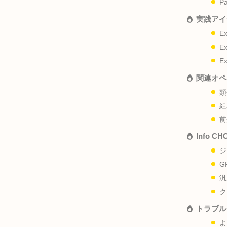
概
パ
実
関