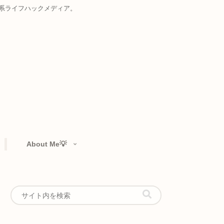
お届けする複合系ライフハックメディア。
rtfolio👁️‍🗨️
About Me💡