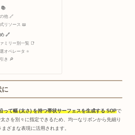
nfo CHOP情報 📊
ジオメトリ統計 📐
GPU 転送タイミング 🎮
汎用オペレータ情報 🔄
クック統計 ⏱️
ラブルシューティング ⚠️
よくある問題と解決策 🔧
考資料 📚
その他 🔗
公式リソース 📖
連まとめ 🔗
ファミリー別一覧 📑
厳選オペレータ ⭐
逆引き 🔎