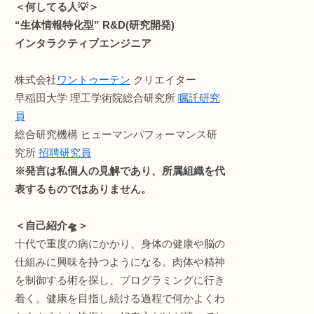
・ライフハック
を独立
などのお役立ち情報をお
ウンドメディア。(月間1万
て筆圧
読みやすさ重視でうっと
せん。が、お金に困ったら許して
したサー
記事内容に不備等ありま
ンとし
い🙏
Profile:まる。