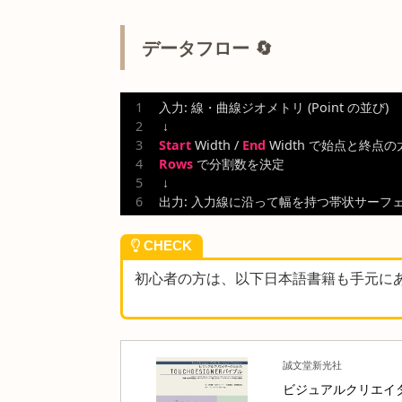
など先細りの帯を 1 ノードから
曲線に沿ったリボン・帯状ジオ
指定して川・道路・トレイル状
手書き風ライン・ブラシストロ
のあるストロークを再現
テクスチャを貼れる面を持つラ
フェスに UV を載せてグラフ
軌跡・トレイルの帯状可視化
と
て表示し、動きの流れを強調
データフロー 🔄
入力: 線・曲線ジオメトリ (Point の