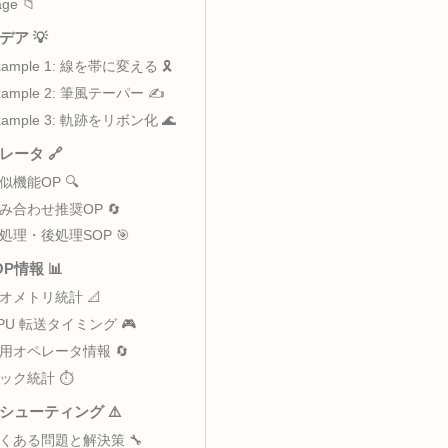
要 📖 – 線に幅をつけて帯状に
主な用途 🎯
データフロー 🔄
ラメータ解説 ⚙️
Page 📁
践アイデア 💡
Example 1: 線を帯に変える 🎗️
Example 2: 筆風テーパー ✍️
Example 3: 軌跡をリボン化 🌊
連オペレータ 🔗
類似機能OP 🔍
組み合わせ推奨OP 🔄
前処理・後処理SOP 🎯