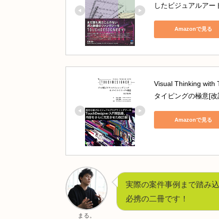
 ↓
Start
 Width / 
End
Rows
 で分割数を決定
 ↓
出力: 入力線に沿って幅を持つ帯状
CHECK
初心者の方は、以下日本語書籍も手
誠文堂新光社
ビジュアルクリ
したビジュア
Amazo