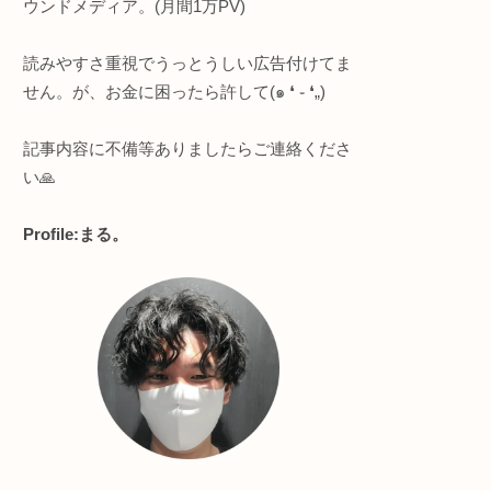
このサイトについて
SOP
で
ら先細り
知的好奇心強めな人向け
にくい
・プログラミング全般
・ヨガ/サウナ
ローク
・節約＆ポイ活