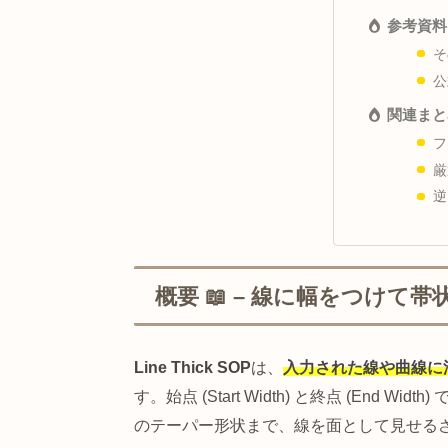
I
ト
参
関