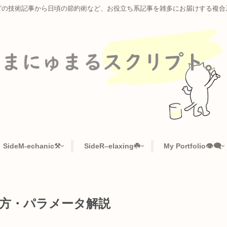
ラミングの技術記事から日頃の節約術など、お役立ち系記事を雑多に
📜
SideM-echanic⚒️
SideR–elaxing☘️
My Po
 | 使い方・パラメータ解説