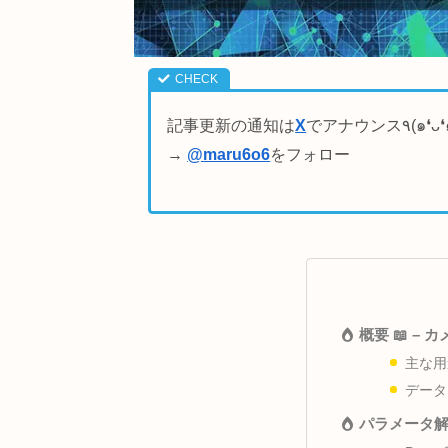
記事更新の通知は
X
→
@maru6o6
をフォロー