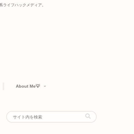
お届けする複合系ライフハックメディア。
rtfolio👁️‍🗨️
About Me💡