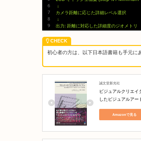
カメラ移動に追随した連続的な
Rest Geometry 入力を活
データフロー 🔄
入力
0:
元ジオメトリ
SOP
↓
入力
1
(任意):
リダクション用
Rest
↓
LOD
キャッシュ構築
(Step
%
/
Mi
↓
カメラ距離に応じた詳細レベル選択
↓
出力:
距離に対応した詳細度のジオ
CHECK