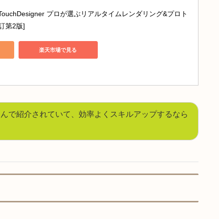
元にあると安心です😊
エイターのためのTOUCHDESIGNERバイブル: 映像と音楽を
ルアートの創り方をトップクリエイターの作例から解説
nで見る
楽天市場で見る
inking with TouchDesigner プロが選ぶリアルタイムレンダリング&
意[改訂第2版]