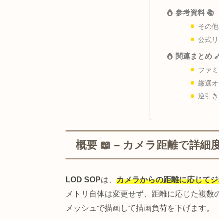
Info
トラブ
参考資
関連ま