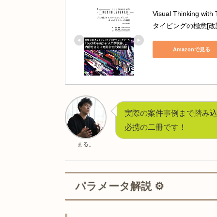
初心者の方は、以下日本語書籍も手
誠文堂新光社
ビジュアルクリ
したビジュア
Amazo
Visual Th
タイピングの極