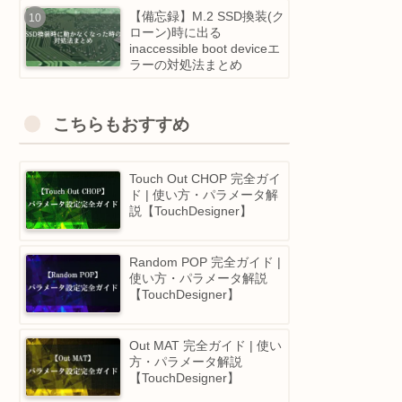
が選ぶ、 おすすめのプロ
グラミングスクール5選！
Touchdesigner 2025 注目
アップデートまとめ｜10
越し！POPsのGPU革命＆
Python IDE大幅強化等
【備忘録】M.2 SSD換装(
ローン)時に出る
inaccessible boot deviceエ
ラーの対処法まとめ
こちらもおすすめ
Touch Out CHOP 完全ガイ
ド | 使い方・パラメータ解
説【TouchDesigner】