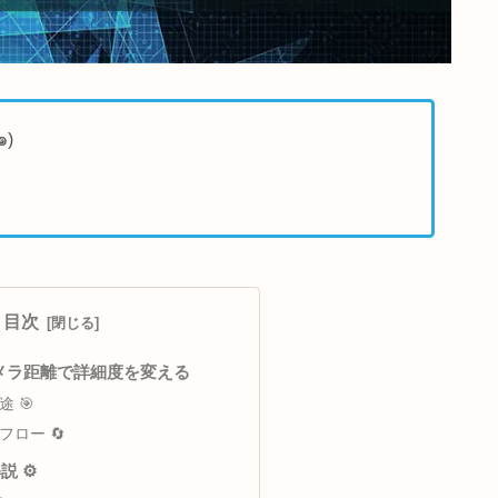
でアナウンス٩(๑❛ᴗ❛๑)
目次