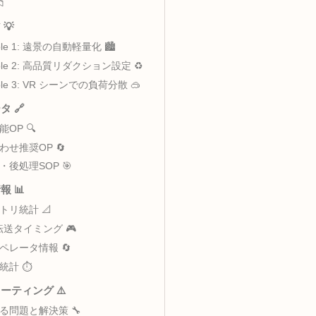
📖 – カメラ距離で詳細度を変える
主な用途 🎯
データフロー 🔄
ータ解説 ⚙️
Page 📁
イデア 💡
Example 1: 遠景の自動軽量化 🏙️
Example 2: 高品質リダクション設定 ♻️
Example 3: VR シーンでの負荷分散 🥽
ペレータ 🔗
類似機能OP 🔍
組み合わせ推奨OP 🔄
前処理・後処理SOP 🎯