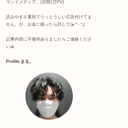
このサイトについて
。ジオ
軽量
知的好奇心強めな人向け
・プログラミング全般
・ヨガ/サウナ
・節約＆ポイ活