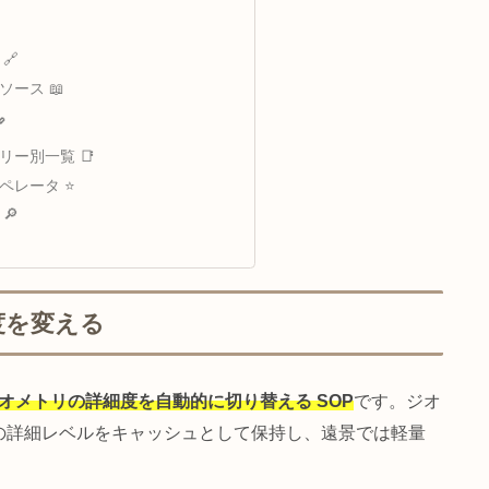
 CHOP情報 📊
ジオメトリ統計 📐
GPU 転送タイミング 🎮
汎用オペレータ情報 🔄
クック統計 ⏱️
ルシューティング ⚠️
よくある問題と解決策 🔧
料 📚
その他 🔗
公式リソース 📖
とめ 🔗
ファミリー別一覧 📑
厳選オペレータ ⭐
逆引き 🔎