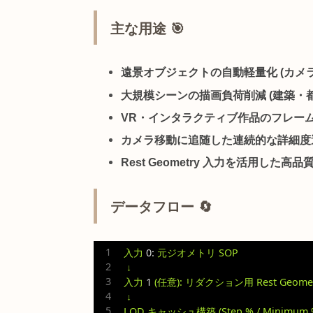
概要 📖 – カメラ距離
LOD SOP
は、
カメラからの距離に応
メトリ自体は変更せず、距離に応じ
メッシュで描画して描画負荷を下げ
主な用途 🎯
遠景オブジェクトの自動軽量化
大規模シーンの描画負荷削減
(
VR・インタラクティブ作品の