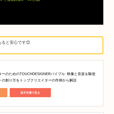
詳細度遷移
用した高品質ポリゴン削減
Geometry
nimum
%
で複数詳細レベル生成)
メトリ