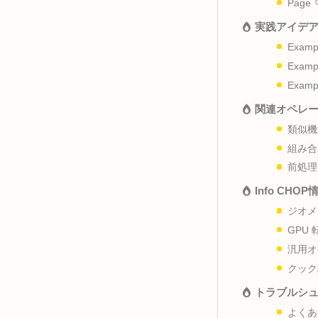
概要 
パラメ
実践ア
関連オ