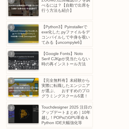
時、LINEなど一部のアプ
のみネットワークが繋がら
ず不安定になる問題
ZOOMの出席確認ログを調
べるには？【自動で出席を
行う方法も紹介】
【Python3】Pyinstallerで
exe化した.pyファイルをデ
コンパイルして中身を覗い
てみる【uncompyle6】
【Google Fonts】Noto
Serif CJKjpが見当たらない
時の再インストール方法
【完全無料有】未経験から
実際に転職したエンジニア