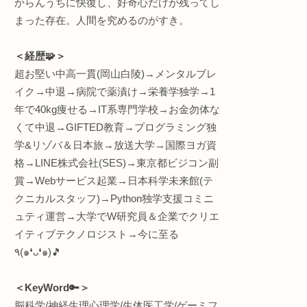
駆使
＜何してる人💡＞
“生体情報特化型” R&D(
インタラクティブエンジ
株式会社
ワントゥーテン
早稲田大学 理工学術院
プロト
員
総合研究機構 ヒューマ