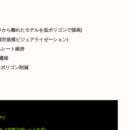
で詳細度を変える
じてジオメトリの詳細度を自動的に切り替える SOP
です
た複数の詳細レベルをキャッシュとして保持し、遠景では
ます。
(カメラから離れたモデルを低ポリゴンで描画)
建築・都市規模ビジュアライゼーション)
フレームレート維持