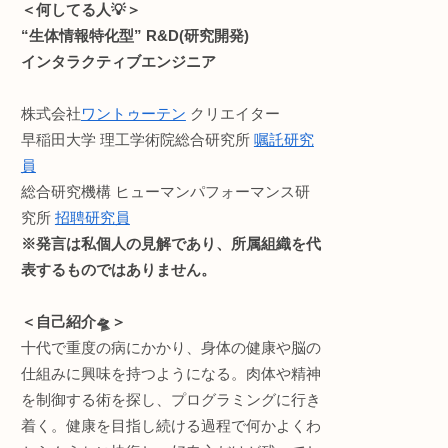
・ライフハック
などのお役立ち情報をお
ウンドメディア。(月間1万
読みやすさ重視でうっと
せん。が、お金に困ったら許して
記事内容に不備等ありま
い🙏
Profile:まる。