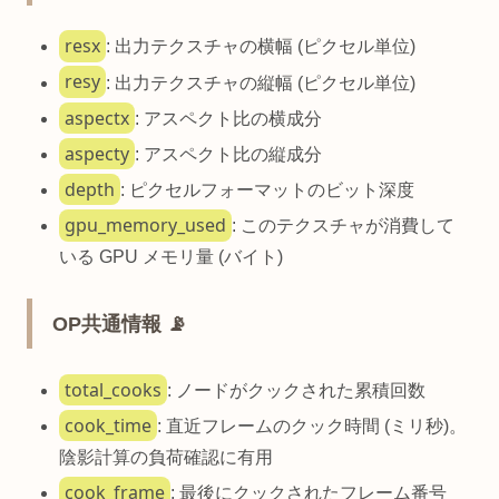
resx
: 出力テクスチャの横幅 (ピクセル単位)
resy
: 出力テクスチャの縦幅 (ピクセル単位)
aspectx
: アスペクト比の横成分
aspecty
: アスペクト比の縦成分
depth
: ピクセルフォーマットのビット深度
gpu_memory_used
: このテクスチャが消費して
いる GPU メモリ量 (バイト)
OP共通情報 📡
total_cooks
: ノードがクックされた累積回数
cook_time
: 直近フレームのクック時間 (ミリ秒)。
陰影計算の負荷確認に有用
cook_frame
: 最後にクックされたフレーム番号