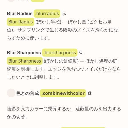
.blurradius
Blur Radius
🌫️
Blur Radius
(ぼかし半径) — ぼかし量 (ピクセル単
位)。サンプリングで生じる陰影のノイズを滑らかにな
らすために使います。
.blursharpness
Blur Sharpness
🔪
Blur Sharpness
(ぼかしの鮮鋭度) — ぼかし処理の鮮
鋭度を制御します。エッジを保ちつつノイズだけをなら
したいときに調整します。
.combinewithcolor
色との合成
🎨
陰影を入力カラーに乗算するか、遮蔽量のみを出力する
かの切替: