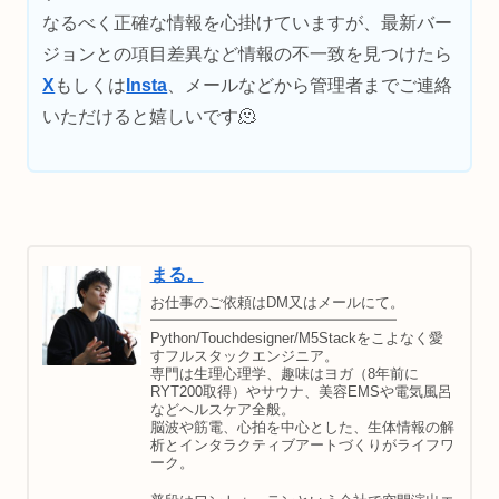
なるべく正確な情報を心掛けていますが、最新バー
ジョンとの項目差異など情報の不一致を見つけたら
X
もしくは
Insta
、メールなどから管理者までご連絡
いただけると嬉しいです🫠
まる。
お仕事のご依頼はDM又はメールにて。
━━━━━━━━━━━━━━━━━
Python/Touchdesigner/M5Stackをこよなく愛
すフルスタックエンジニア。
専門は生理心理学、趣味はヨガ（8年前に
RYT200取得）やサウナ、美容EMSや電気風呂
などヘルスケア全般。
脳波や筋電、心拍を中心とした、生体情報の解
析とインタラクティブアートづくりがライフワ
ーク。