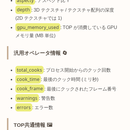
aspecty
: アスペクト比 Y
depth
: 3D テクスチャ / テクスチャ配列の深度
(2D テクスチャでは 1)
gpu_memory_used
: TOP が消費している GPU
メモリ量 (MB 単位)
汎用オペレータ情報 🔄
total_cooks
: プロセス開始からのクック回数
cook_time
: 最後のクック時間 (ミリ秒)
cook_frame
: 最後にクックされたフレーム番号
warnings
: 警告数
errors
: エラー数
TOP共通情報 🖼️