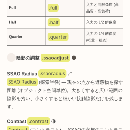
入力と同解像度 (高
.full
Full
品質・高負荷)
.half
Half
入力の 1/2 解像度
入力の 1/4 解像度
.quarter
Quarter
(軽量・粗め)
.ssaoadjust
陰影の調整
🌑
.ssaoradius
SSAO Radius
📏
SSAO Radius
(探索半径) — 現在の点から遮蔽物を探す
距離 (オブジェクト空間単位)。大きくすると広い範囲の
陰影を拾い、小さくすると細かい接触陰影だけを残しま
す。
.contrast
Contrast
🌗
Contrast
(コントラスト) — SSAOの寄与のコントラス