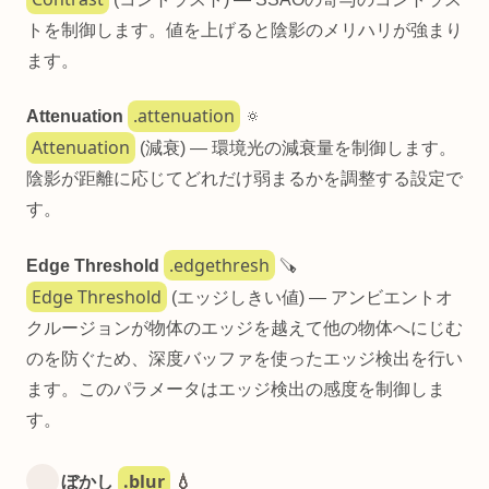
トを制御します。値を上げると陰影のメリハリが強まり
ます。
.attenuation
Attenuation
🔅
Attenuation
(減衰) — 環境光の減衰量を制御します。
陰影が距離に応じてどれだけ弱まるかを調整する設定で
す。
.edgethresh
Edge Threshold
🪚
Edge Threshold
(エッジしきい値) — アンビエントオ
クルージョンが物体のエッジを越えて他の物体へにじむ
のを防ぐため、深度バッファを使ったエッジ検出を行い
ます。このパラメータはエッジ検出の感度を制御しま
す。
.blur
ぼかし
💧