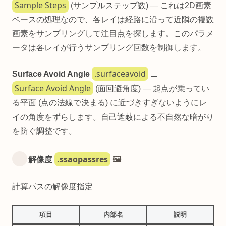
Sample Steps
(サンプルステップ数) — これは2D画素
ベースの処理なので、各レイは経路に沿って近隣の複数
画素をサンプリングして注目点を探します。このパラメ
ータは各レイが行うサンプリング回数を制御します。
.surfaceavoid
Surface Avoid Angle
📐
Surface Avoid Angle
(面回避角度) — 起点が乗ってい
る平面 (点の法線で決まる) に近づきすぎないようにレ
イの角度をずらします。自己遮蔽による不自然な暗がり
を防ぐ調整です。
.ssaopassres
解像度
🖼️
計算パスの解像度指定
項目
内部名
説明