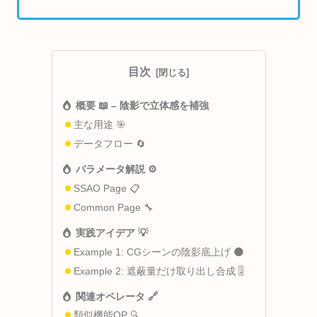
目次
概要 📖 – 陰影で立体感を補強
主な用途 🎯
データフロー 🔄
パラメータ解説 ⚙️
SSAO Page 📋
Common Page 🔧
実践アイデア 💡
Example 1: CGシーンの陰影底上げ 🌑
Example 2: 遮蔽量だけ取り出し合成 🎚️
関連オペレータ 🔗
類似機能OP 🔍