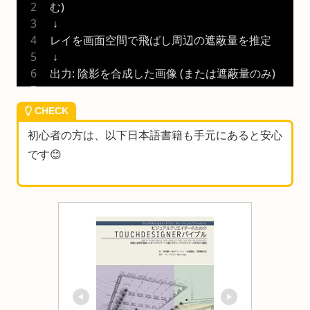
む)
 ↓
レイを画面空間で飛ばし周辺の遮蔽量を推定
 ↓
出力: 陰影を合成した画像 (または遮蔽量のみ)
CHECK
初心者の方は、以下日本語書籍も手元にあると安心
です😊