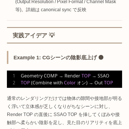
(Output Resolution / Pixel Format / Channel Mask
等)。詳細は canonical sync で反映
実践アイデア 💡
Example 1: CGシーンの陰影底上げ 🌑
Geometry COMP → Render 
TOP
 → SSAO 
TOP
 (Combine with 
Color
 オン) → Out 
TOP
通常のレンダリングだけでは物体の隙間や接地部が明る
く浮いて立体感が乏しくなりがちなシーンに対し、
Render TOP の直後に SSAO TOP を挿してくぼみや接
触部へ柔らかい陰影を足し、見た目のリアリティを底上