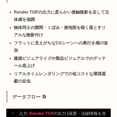
Render TOPの出力に柔らかい接触陰影を足して立
体感を強調
物体同士の隙間・くぼみ・接地部を暗く落とすリ
アルな陰影付け
フラットに見えがちなCGシーンへの奥行き感の追
加
建築ビジュアライズや製品ビジュアルでのディテ
ール底上げ
リアルタイムレンダリングでの低コストな環境遮
蔽の近似
データフロー 🔄
入力: 
Render
TOP
の出力 (深度・法線情報を含