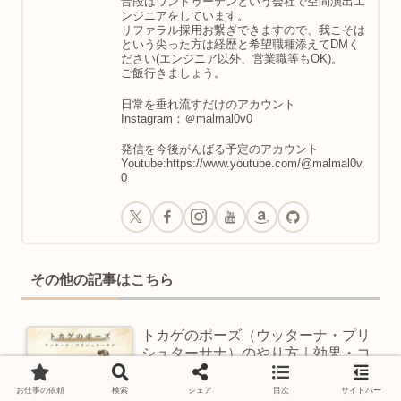
普段はワントゥーテンという会社で空間演出エ
ンジニアをしています。
リファラル採用お繋ぎできますので、我こそは
という尖った方は経歴と希望職種添えてDMく
ださい(エンジニア以外、営業職等もOK)。
ご飯行きましょう。
日常を垂れ流すだけのアカウント
Instagram：＠malmal0v0
発信を今後がんばる予定のアカウント
Youtube:https://www.youtube.com/@malmal0v
0
その他の記事はこちら
トカゲのポーズ（ウッターナ・プリ
シュターサナ）のやり方｜効果・コ
ツ・注意点【ヨガ】
お仕事の依頼
検索
シェア
目次
サイドバー