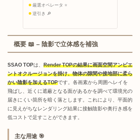
厳選オペレータ ⭐
逆引き 🔎
概要 📖 – 陰影で立体感を補強
SSAO TOP
は、
Render TOPの結果に画面空間アンビエ
ントオクルージョンを掛け、物体の隙間や接地部に柔ら
かい陰影を加えるTOP
です。各画素から周囲へレイを
飛ばし、近くに遮蔽となる面があるかを調べて環境光の
届きにくい箇所を暗く落とします。これにより、平面的
に見えがちなレンダリング結果に接触陰影や奥行き感を
低コストで足すことができます。
主な用途 🎯