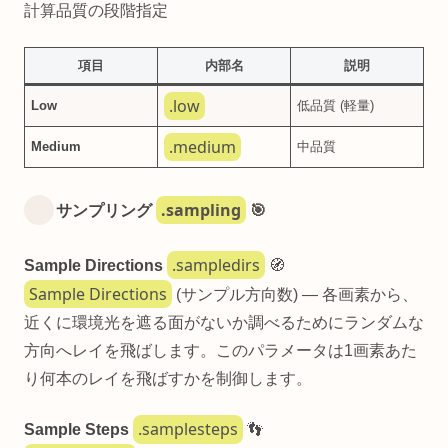
計算品質の段階指定
項目
内部名
説明
.low
Low
低品質 (軽量)
.medium
Medium
中品質
.sampling
サンプリング
🎯
.sampledirs
Sample Directions
🧭
Sample Directions
(サンプル方向数) — 各画素から、
近くに環境光を遮る面がないか調べるためにランダムな
方向へレイを飛ばします。このパラメータは1画素あた
り何本のレイを飛ばすかを制御します。
.samplesteps
Sample Steps
👣