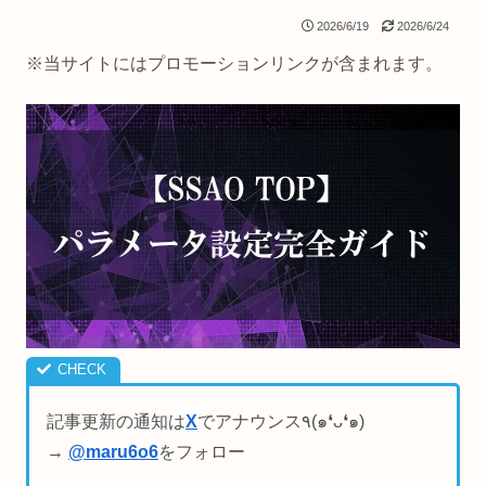
2026/6/19
2026/6/24
※当サイトにはプロモーションリンクが含まれます。
記事更新の通知は
X
でアナウンス٩(๑❛ᴗ❛๑)
→
@maru6o6
をフォロー