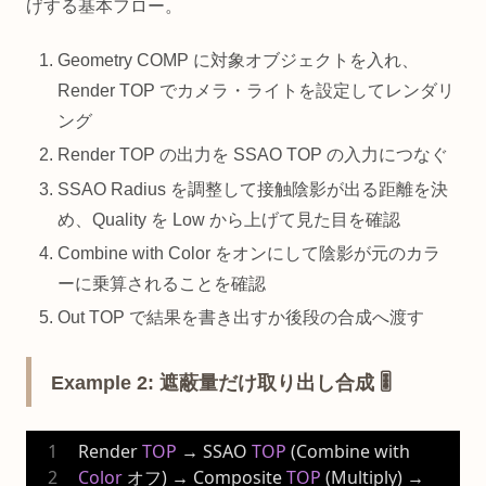
げする基本フロー。
Geometry COMP に対象オブジェクトを入れ、
Render TOP でカメラ・ライトを設定してレンダリ
ング
Render TOP の出力を SSAO TOP の入力につなぐ
SSAO Radius を調整して接触陰影が出る距離を決
め、Quality を Low から上げて見た目を確認
Combine with Color をオンにして陰影が元のカラ
ーに乗算されることを確認
Out TOP で結果を書き出すか後段の合成へ渡す
Example 2: 遮蔽量だけ取り出し合成 🎚️
Render 
TOP
 → SSAO 
TOP
 (Combine with 
Color
 オフ) → Composite 
TOP
 (Multiply) → 