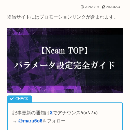
2026/6/19
2026/6/24
※当サイトにはプロモーションリンクが含まれます。
記事更新の通知は
X
でアナウンス٩(๑❛ᴗ❛๑)
→
@maru6o6
をフォロー