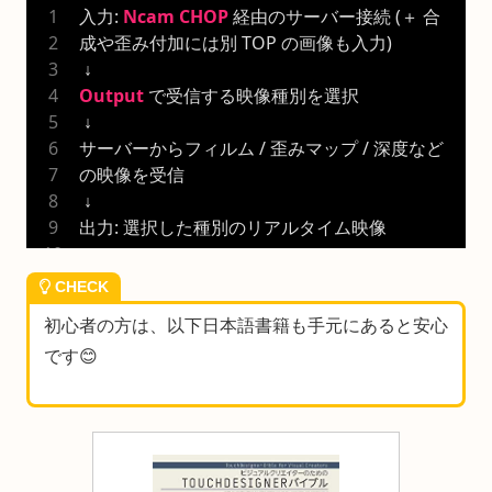
入力: 
Ncam
CHOP
 経由のサーバー接続 (＋ 合
成や歪み付加には別 TOP の画像も入力)
 ↓
Output
 で受信する映像種別を選択
 ↓
サーバーからフィルム / 歪みマップ / 深度など
の映像を受信
 ↓
出力: 選択した種別のリアルタイム映像
CHECK
初心者の方は、以下日本語書籍も手元にあると安心
です😊