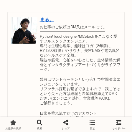
まる。
お仕事のご依頼はDM又はメールにて。
━━━━━━━━━━━━━━━━━
Python/Touchdesigner/M5Stackをこよなく愛
すフルスタックエンジニア。
専門は生理心理学、趣味はヨガ（8年前に
RYT200取得）やサウナ、美容EMSや電気風呂
などヘルスケア全般。
脳波や筋電、心拍を中心とした、生体情報の解
析とインタラクティブアートづくりがライフワ
ーク。
普段はワントゥーテンという会社で空間演出エ
ンジニアをしています。
リファラル採用お繋ぎできますので、我こそは
という尖った方は経歴と希望職種添えてDMく
ださい(エンジニア以外、営業職等もOK)。
ご飯行きましょう。
日常を垂れ流すだけのアカウント
Instagram：＠malmal0v0
発信を今後がんばる予定のアカウント
お仕事の依頼
検索
シェア
目次
サイドバー