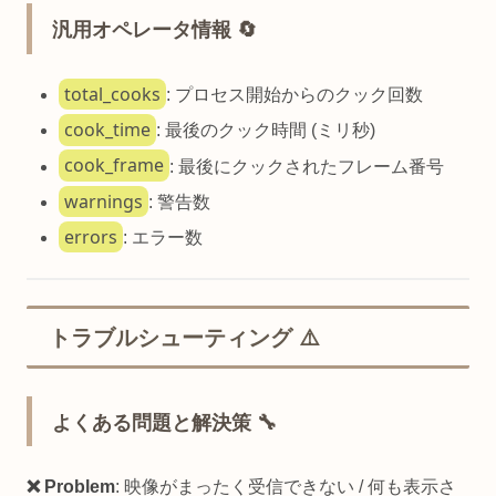
汎用オペレータ情報 🔄
total_cooks
: プロセス開始からのクック回数
cook_time
: 最後のクック時間 (ミリ秒)
cook_frame
: 最後にクックされたフレーム番号
warnings
: 警告数
errors
: エラー数
トラブルシューティング ⚠️
よくある問題と解決策 🔧
❌ Problem
: 映像がまったく受信できない / 何も表示さ