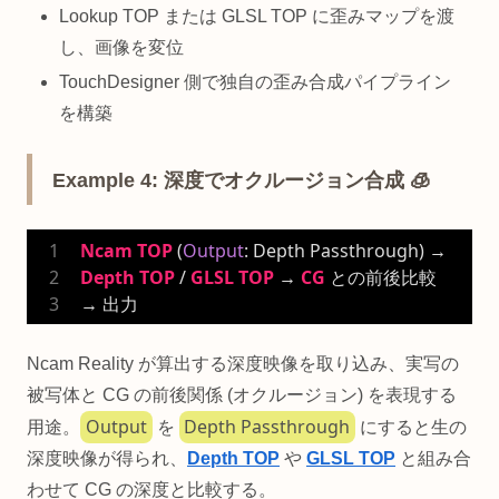
Lookup TOP または GLSL TOP に歪みマップを渡
し、画像を変位
TouchDesigner 側で独自の歪み合成パイプライン
を構築
Example 4: 深度でオクルージョン合成 🧊
Ncam
TOP
 (
Output
: Depth Passthrough) → 
Depth
TOP
 / 
GLSL
TOP
 → 
CG
 との前後比較 
→ 出力
Ncam Reality が算出する深度映像を取り込み、実写の
被写体と CG の前後関係 (オクルージョン) を表現する
Output
Depth Passthrough
用途。
を
にすると生の
深度映像が得られ、
Depth TOP
や
GLSL TOP
と組み合
わせて CG の深度と比較する。