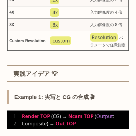
.2x
.4x
4X
入力解像度の 4 倍
.8x
8X
入力解像度の 8 倍
Resolution
パ
.custom
Custom Resolution
ラメータで任意指定
実践アイデア 💡
Example 1: 実写と CG の合成 🎬
Render
TOP
 (CG) → 
Ncam
TOP
 (
Output
: 
Composite) → 
Out
TOP