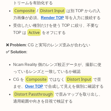
トリームを有効化する
Composite
Distort Input
/
は別 TOP からの入
力画像が必須。
Render TOP
等を入力に接続する
受信したい種別だけを使う TOP に絞り、不要な
Active
TOP は
をオフにする
❌ Problem
: CG と実写のレンズ歪みが合わない
✅ Solution
:
Ncam Reality 側のレンズ較正データが、撮影に使
っているレンズと一致しているか確認
Composite
Distort Input
CG を
ではなく
で歪
ませ、
Over TOP
で合成して見えを個別に確認する
Distort Passthrough
で歪みマップを取り出し、
適用範囲や向きを目視で検証する