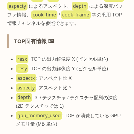
aspecty
depth
によるアスペクト、
による深度バッ
cook_time
cook_frame
ファ情報、
/
等の汎用 TOP
情報チャンネルを参照できます。
TOP固有情報 🖼️
resx
: TOP の出力解像度 X (ピクセル単位)
resy
: TOP の出力解像度 Y (ピクセル単位)
aspectx
: アスペクト比 X
aspecty
: アスペクト比 Y
depth
: 3D テクスチャ / テクスチャ配列の深度
(2D テクスチャでは 1)
gpu_memory_used
: TOP が消費している GPU
メモリ量 (MB 単位)