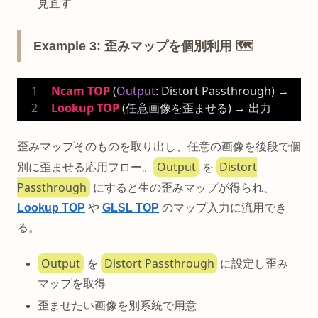
見直す
Example 3: 歪みマップを個別利用 🗺️
Ncam
TOP
 (
Output
: Distort Passthrough) → 
Lookup
TOP
 (任意画像を歪ませる) → 出力
歪みマップそのものを取り出し、任意の画像を後段で個
Output
Distort
別に歪ませる応用フロー。
を
Passthrough
にすると生の歪みマップが得られ、
Lookup TOP
や
GLSL TOP
のマップ入力に流用でき
る。
Output
Distort Passthrough
を
に設定し歪み
マップを取得
歪ませたい画像を別系統で用意