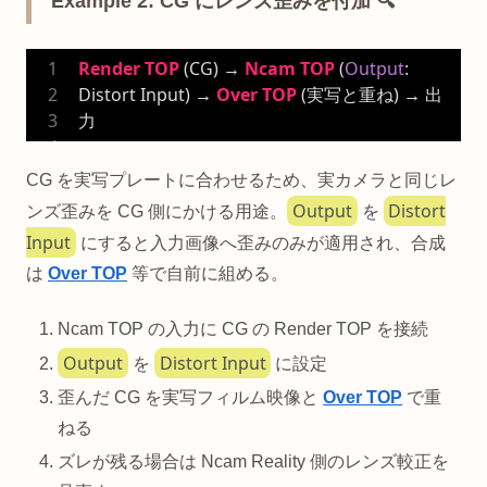
Example 2: CG にレンズ歪みを付加 🔍
Render
TOP
 (CG) → 
Ncam
TOP
 (
Output
: 
Distort Input) → 
Over
TOP
 (実写と重ね) → 出
力
CG を実写プレートに合わせるため、実カメラと同じレ
Output
Distort
ンズ歪みを CG 側にかける用途。
を
Input
にすると入力画像へ歪みのみが適用され、合成
は
Over TOP
等で自前に組める。
Ncam TOP の入力に CG の Render TOP を接続
Output
Distort Input
を
に設定
歪んだ CG を実写フィルム映像と
Over TOP
で重
ねる
ズレが残る場合は Ncam Reality 側のレンズ較正を