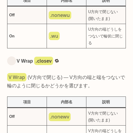
項目
内部名
説明
U方向で閉じない
.nonewu
Off
(開いたまま)
U方向の端どうしを
.wu
On
つないで輪状に閉じ
る
.closev
V Wrap
🔁
V Wrap
(V方向で閉じる) — V方向の端と端をつないで
輪のように閉じるかどうかを選びます。
項目
内部名
説明
V方向で閉じない
.nonewv
Off
(開いたまま)
V方向の端どうしを