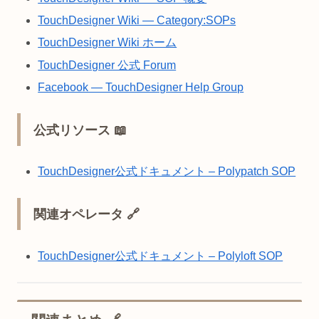
TouchDesigner Wiki — Category:SOPs
TouchDesigner Wiki ホーム
TouchDesigner 公式 Forum
Facebook — TouchDesigner Help Group
公式リソース 📖
TouchDesigner公式ドキュメント – Polypatch SOP
関連オペレータ 🔗
TouchDesigner公式ドキュメント – Polyloft SOP