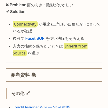
❌ Problem
: 面の向き・陰影がおかしい
✅ Solution
:
Connectivity
が用途 (三角形か四角形か) に合って
いるか確認
後段で
Facet SOP
を使い法線をそろえる
Inherit from
入力の接続を保ちたいときは
Source
を選ぶ
参考資料 📚
その他 🔗
TouchDesigner Wiki — SOP 概要