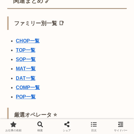
関連まとめ 🔗
ファミリー別一覧 📑
CHOP一覧
TOP一覧
SOP一覧
MAT一覧
DAT一覧
COMP一覧
POP一覧
厳選オペレータ ⭐
お仕事の依頼
検索
シェア
目次
サイドバー
初心者必見！必須オペレータまとめ