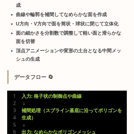
成
曲線や輪郭を補間してなめらかな面を作成
U方向・V方向で面を筒状・球状に閉じて立体化
面の細かさを分割数で調整して軽い面と滑らかな
面を切替
頂点アニメーションや変形の土台となる中間メッ
シュの生成
データフロー 🔄
入力: 格子状の制御点や曲線
 ↓
補間処理（スプライン基底に沿ってポリゴンを
生成）
 ↓
出力: なめらかなポリゴンメッシュ