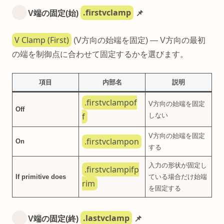
.firstvclamp
V端の固定(始)
📌
V Clamp (First)
(V方向の始端を固定) — V方向の最初
の端を制御点に合わせて固定するかを選びます。
項目
内部名
説明
.firstvclampof
V方向の始端を固定
Off
f
しない
V方向の始端を固定
.firstvclampon
On
する
入力の形状が固定し
.firstvclampifp
If primitive does
ている場合だけ始端
rim
を固定する
.lastvclamp
V端の固定(終)
📌