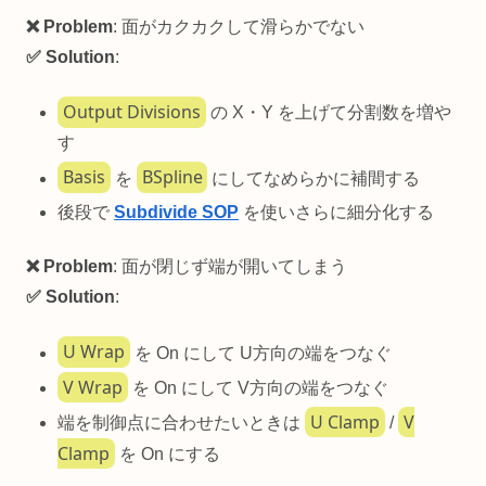
❌ Problem
: 面がカクカクして滑らかでない
✅ Solution
:
Output Divisions
の X・Y を上げて分割数を増や
す
Basis
BSpline
を
にしてなめらかに補間する
後段で
Subdivide SOP
を使いさらに細分化する
❌ Problem
: 面が閉じず端が開いてしまう
✅ Solution
:
U Wrap
を On にして U方向の端をつなぐ
V Wrap
を On にして V方向の端をつなぐ
U Clamp
V
端を制御点に合わせたいときは
/
Clamp
を On にする