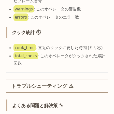
たフレーム番号
warnings
: このオペレータの警告数
errors
: このオペレータのエラー数
クック統計 ⏱️
cook_time
: 直近のクックに要した時間 (ミリ秒)
total_cooks
: このオペレータがクックされた累計
回数
トラブルシューティング ⚠️
よくある問題と解決策 🔧