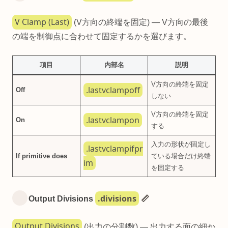
V Clamp (Last)
(V方向の終端を固定) — V方向の最後
の端を制御点に合わせて固定するかを選びます。
項目
内部名
説明
V方向の終端を固定
.lastvclampoff
Off
しない
V方向の終端を固定
.lastvclampon
On
する
入力の形状が固定し
.lastvclampifpr
If primitive does
ている場合だけ終端
im
を固定する
.divisions
Output Divisions
📏
Output Divisions
(出力の分割数) — 出力する面の細か