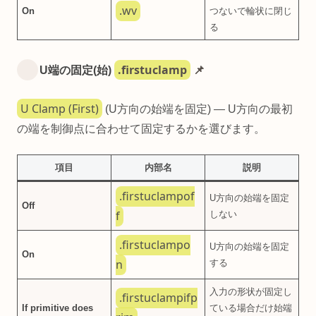
.wv
On
つないで輪状に閉じ
る
.firstuclamp
U端の固定(始)
📌
U Clamp (First)
(U方向の始端を固定) — U方向の最初
の端を制御点に合わせて固定するかを選びます。
項目
内部名
説明
.firstuclampof
U方向の始端を固定
Off
f
しない
.firstuclampo
U方向の始端を固定
On
n
する
入力の形状が固定し
.firstuclampifp
If primitive does
ている場合だけ始端