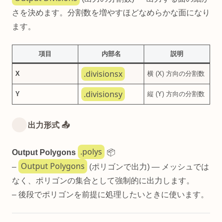
さを決めます。分割数を増やすほどなめらかな面になり
ます。
項目
内部名
説明
.divisionsx
X
横 (X) 方向の分割数
.divisionsy
Y
縦 (Y) 方向の分割数
出力形式 📤
.polys
Output Polygons
📦
Output Polygons
–
(ポリゴンで出力) — メッシュでは
なく、ポリゴンの集合として強制的に出力します。
– 後段でポリゴンを前提に処理したいときに使います。