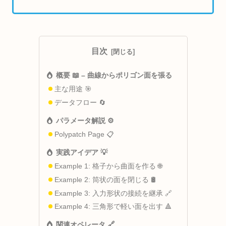
目次
概要 📖 – 曲線からポリゴン面を張る
主な用途 🎯
データフロー 🔄
パラメータ解説 ⚙️
Polypatch Page 📋
実践アイデア 💡
Example 1: 格子から曲面を作る 🌐
Example 2: 筒状の面を閉じる 🛢️
Example 3: 入力形状の接続を継承 🔗
Example 4: 三角形で軽い面を出す 🔺
関連オペレータ 🔗