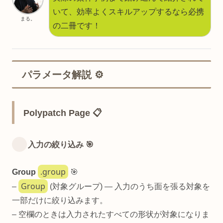
いて、効率よくスキルアップするなら必携
まる。
の二冊です！
パラメータ解説 ⚙️
Polypatch Page 📋
入力の絞り込み 🎯
.group
Group
🎯
Group
–
(対象グループ) — 入力のうち面を張る対象を
一部だけに絞り込みます。
– 空欄のときは入力されたすべての形状が対象になりま