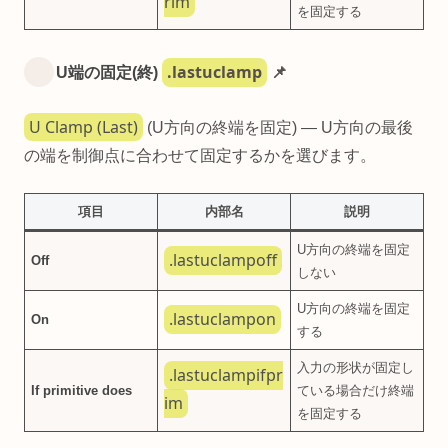
rim
を固定する
.lastuclamp
U端の固定(終)
📌
U Clamp (Last)
(U方向の終端を固定) — U方向の最後
の端を制御点に合わせて固定するかを選びます。
項目
内部名
説明
U方向の終端を固定
.lastuclampoff
Off
しない
U方向の終端を固定
.lastuclampon
On
する
入力の形状が固定し
.lastuclampifpr
If primitive does
ている場合だけ終端
im
を固定する