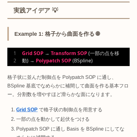
実践アイデア 💡
Example 1: 格子から曲面を作る 🌐
Grid
SOP
 → 
Transform
SOP
 (一部の点を移
動) → 
Polypatch
SOP
 (BSpline)
格子状に並んだ制御点を Polypatch SOP に通し、
BSpline 基底でなめらかに補間して曲面を作る基本フロ
ー。分割数を増やすほど滑らかな面になります。
Grid SOP
で格子状の制御点を用意する
一部の点を動かして起伏をつける
Polypatch SOP に通し Basis を BSpline にしてな