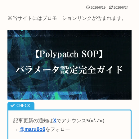
2026/6/19
2026/6/24
※当サイトにはプロモーションリンクが含まれます。
記事更新の通知は
X
でアナウンス٩(๑❛ᴗ❛๑)
→
@maru6o6
をフォロー