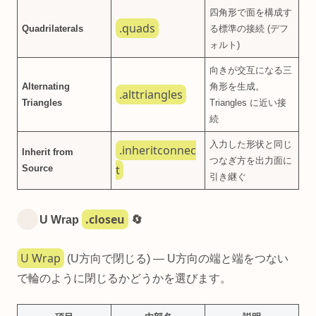
四角形で面を構成す
.quads
Quadrilaterals
る標準の接続 (デフ
ォルト)
向きが交互になる三
Alternating
角形を生成。
.alttriangles
Triangles
Triangles に近い接
続
入力した形状と同じ
.inheritconnec
Inherit from
つなぎ方を出力面に
t
Source
引き継ぐ
.closeu
U Wrap
🔄
U Wrap
(U方向で閉じる) — U方向の端と端をつない
で輪のように閉じるかどうかを選びます。