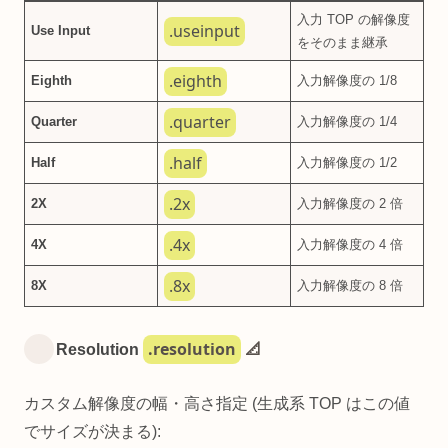
入力 TOP の解像度
.useinput
Use Input
をそのまま継承
.eighth
Eighth
入力解像度の 1/8
.quarter
Quarter
入力解像度の 1/4
.half
Half
入力解像度の 1/2
.2x
2X
入力解像度の 2 倍
.4x
4X
入力解像度の 4 倍
.8x
8X
入力解像度の 8 倍
.resolution
Resolution
📐
カスタム解像度の幅・高さ指定 (生成系 TOP はこの値
でサイズが決まる):