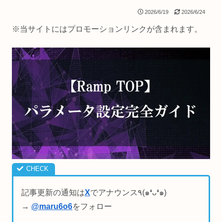
2026/6/19
2026/6/24
※当サイトにはプロモーションリンクが含まれます。
記事更新の通知は
X
でアナウンス٩(๑❛ᴗ❛๑)
→
@maru6o6
をフォロー