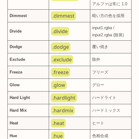
アルファは常に 1.0
.dimmest
Dimmest
暗い方の色を採用
input1.rgba /
.divide
Divide
input2.rgba (除算)
.dodge
Dodge
覆い焼き
.exclude
Exclude
除外
.freeze
Freeze
フリーズ
.glow
Glow
グロー
.hardlight
Hard Light
ハードライト
.hardmix
Hard Mix
ハードミックス
.heat
Heat
ヒート
.hue
Hue
色相合成