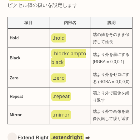
ピクセル値の扱いを設定します
項目
内部名
説明
端の値をそのまま保
.hold
Hold
持して延長
.blockclampto
端より外を黒にする
Black
black
(RGBA = 0,0,0,1)
端より外をゼロにす
.zero
Zero
る (RGBA = 0,0,0,0)
端より外で画像を繰
.repeat
Repeat
り返す
端より外で画像を鏡
.mirror
Mirror
像反転して繰り返す
.extendright
Extend Right
➡️