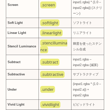
input1.rgba) * (1.0 –
.screen
Screen
input2.rgba)) (スクリ
ーン)
.softlight
Soft Light
ソフトライト
.linearlight
Linear Light
リニアライト
.stencillumina
輝度を使ったステン
Stencil Luminance
nce
シル合成
input1.rgba –
.subtract
Subtract
input2.rgba (減算)
.subtractive
Subtractive
サブトラクティブ
(input1.rgba * (1.0 –
.under
Under
input2.a)) +
input2.rgba
.vividlight
Vivid Light
ビビッドライト