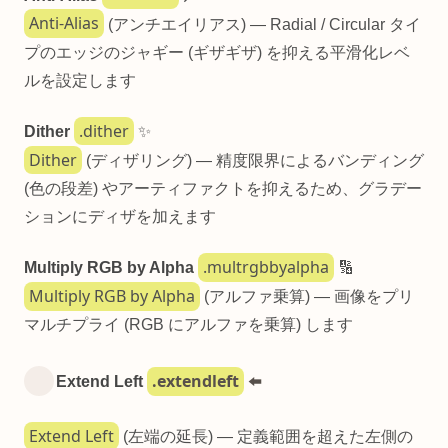
Anti-Alias
(アンチエイリアス) — Radial / Circular タイ
プのエッジのジャギー (ギザギザ) を抑える平滑化レベ
ルを設定します
.dither
Dither
✨
Dither
(ディザリング) — 精度限界によるバンディング
(色の段差) やアーティファクトを抑えるため、グラデー
ションにディザを加えます
.multrgbbyalpha
Multiply RGB by Alpha
🔢
Multiply RGB by Alpha
(アルファ乗算) — 画像をプリ
マルチプライ (RGB にアルファを乗算) します
.extendleft
Extend Left
⬅️
Extend Left
(左端の延長) — 定義範囲を超えた左側の