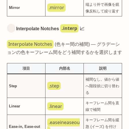
端より外で画像を鏡
.mirror
Mirror
像反転して繰り返す
.interp
Interpolate Notches
📈
Interpolate Notches
(色キー間の補間) — グラデーシ
ョンの色キーフレーム間をどう補間するかを選択します
項目
内部名
説明
補間なし。値から値
.step
Step
へ階段状に切り替わ
る
キーフレーム間を直
.linear
Linear
線で補間
キーフレーム間を緩
.easeineaseou
Ease-in, Ease-out
急 (イーズ) を付け