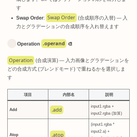
す
Swap Order
Swap Order
:
(合成順序の入替) — 入
力とグラデーションの合成順序を入れ替えます
.operand
Operation
🎨
Operation
(合成演算) — 入力画像とグラデーションを
どの合成方式 (ブレンドモード) で重ねるかを選択しま
す
項目
内部名
説明
input1.rgba +
.add
Add
input2.rgba (加算)
(input1.rgba *
input2.a) +
.atop
Atop