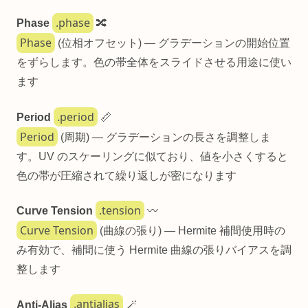
.phase
Phase
🔀
Phase
(位相オフセット) — グラデーションの開始位置
をずらします。色の帯全体をスライドさせる用途に使い
ます
.period
Period
📏
Period
(周期) — グラデーションの長さを調整しま
す。UV のスケーリングに似ており、値を小さくすると
色の帯が圧縮されて繰り返しが密になります
.tension
Curve Tension
〰️
Curve Tension
(曲線の張り) — Hermite 補間使用時の
み有効で、補間に使う Hermite 曲線の張りバイアスを調
整します
.antialias
Anti-Alias
🪄