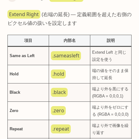
Extend Right
(右端の延長) — 定義範囲を超えた右側の
ピクセル値の扱いを設定します
項目
内部名
説明
Extend Left と同じ
.sameasleft
Same as Left
設定を使う
端の値をそのまま保
.hold
Hold
持して延長
端より外を黒にする
.black
Black
(RGBA = 0,0,0,1)
端より外をゼロにす
.zero
Zero
る (RGBA = 0,0,0,0)
端より外で画像を繰
.repeat
Repeat
り返す