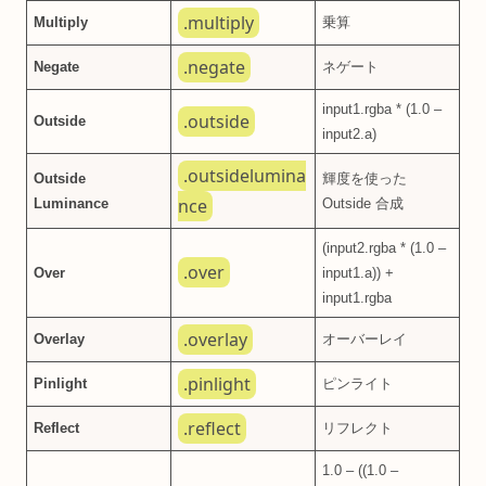
.multiply
Multiply
乗算
.negate
Negate
ネゲート
input1.rgba * (1.0 –
.outside
Outside
input2.a)
.outsidelumina
Outside
輝度を使った
nce
Luminance
Outside 合成
(input2.rgba * (1.0 –
.over
Over
input1.a)) +
input1.rgba
.overlay
Overlay
オーバーレイ
.pinlight
Pinlight
ピンライト
.reflect
Reflect
リフレクト
1.0 – ((1.0 –