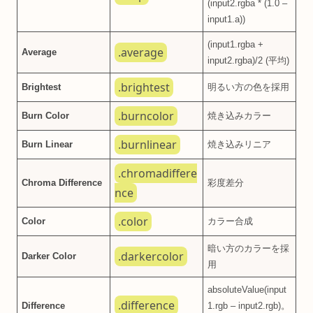
(input2.rgba * (1.0 –
input1.a))
(input1.rgba +
.average
Average
input2.rgba)/2 (平均)
.brightest
Brightest
明るい方の色を採用
.burncolor
Burn Color
焼き込みカラー
.burnlinear
Burn Linear
焼き込みリニア
.chromadiffere
Chroma Difference
彩度差分
nce
.color
Color
カラー合成
暗い方のカラーを採
.darkercolor
Darker Color
用
absoluteValue(input
.difference
Difference
1.rgb – input2.rgb)。