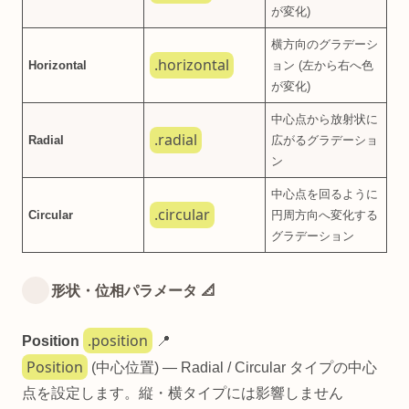
が変化)
横方向のグラデーシ
.horizontal
Horizontal
ョン (左から右へ色
が変化)
中心点から放射状に
.radial
Radial
広がるグラデーショ
ン
中心点を回るように
.circular
Circular
円周方向へ変化する
グラデーション
形状・位相パラメータ 📐
.position
Position
📍
Position
(中心位置) — Radial / Circular タイプの中心
点を設定します。縦・横タイプには影響しません