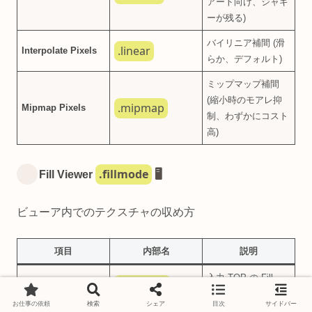
アート向け、ジャギ
ーが残る)
バイリニア補間 (滑
.linear
Interpolate Pixels
らか、デフォルト)
ミップマップ補間
(縮小時のモアレ抑
.mipmap
Mipmap Pixels
制、わずかにコスト
高)
.fillmode
Fill Viewer
🖥️
ビューア内でのテクスチャの収め方
項目
内部名
説明
入力 TOP の Fill
.useinput
Use Input
Viewer 設定を継承
お仕事の依頼
検索
シェア
目次
サイドバー