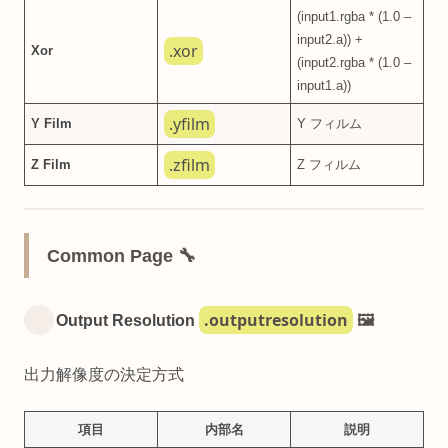
(input1.rgba * (1.0 –
input2.a)) +
.xor
Xor
(input2.rgba * (1.0 –
input1.a))
.yfilm
Y Film
Y フィルム
.zfilm
Z Film
Z フィルム
Common Page 🔧
.outputresolution
Output Resolution
🖼️
出力解像度の決定方式
項目
内部名
説明