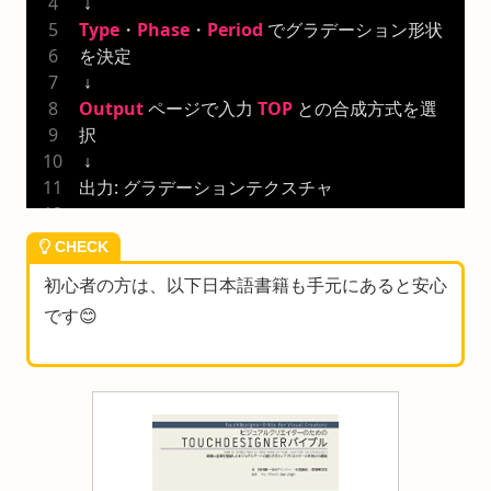
 ↓
Type
・
Phase
・
Period
 でグラデーション形状
を決定
 ↓
Output
 ページで入力 
TOP
 との合成方式を選
択
 ↓
出力: グラデーションテクスチャ
CHECK
初心者の方は、以下日本語書籍も手元にあると安心
です😊